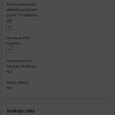
Valsts piemērotie
atbalsta pasākumi
Covid-19 ietekmes
dēļ
Ir
Izmaiņas PVN
reģistrā
Ir
Informācija no
Latvijas Vēstnesis
Nav
Īpašie statusi
Nav
Sankciju risks