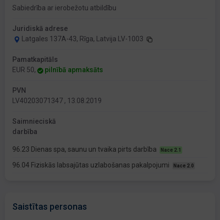
Sabiedrība ar ierobežotu atbildību
Juridiskā adrese
Latgales 137A-43, Rīga, Latvija LV-1003
Pamatkapitāls
EUR 50,
pilnībā apmaksāts
PVN
LV40203071347 , 13.08.2019
Saimnieciskā
darbība
96.23 Dienas spa, saunu un tvaika pirts darbība
Nace 2.1
96.04 Fiziskās labsajūtas uzlabošanas pakalpojumi
Nace 2.0
Saistītas personas