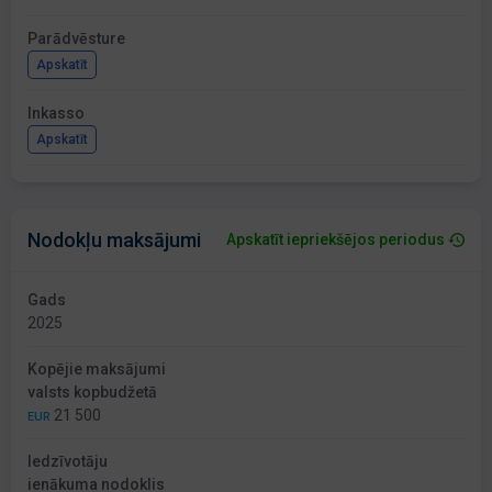
Parādvēsture
Apskatīt
Inkasso
Apskatīt
Nodokļu maksājumi
Apskatīt iepriekšējos periodus
Gads
2025
Kopējie maksājumi
valsts kopbudžetā
21 500
EUR
Iedzīvotāju
ienākuma nodoklis