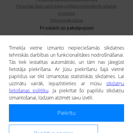
Personas datu apstrādes politika pretendentu atlases
procesos
Videonovērošana
Produkti un pakalpojumi
Izziņa par uzņēmumu
Izziņa par privātpersonu
Tīmekļa vietne izmanto nepieciešamās sīkdatnes
Dzimtas koks
tehniskās darbības un funkcionalitātes nodrošināšanai.
Uzņēmumu atlase
Tās tiek iestatītas automātiski, un tām nav jāiegūst
Monitorings
lietotāja piekrišana. Ar Jūsu piekrišanu šajā vietnē
Kredītizziņa par ārvalstu uzņēmumiem
papildus var tikt izmantotas statistiskās sīkdatnes. Lai
uzzinātu vairāk, iepazīstieties ar mūsu
sīkdatņu
® CREDITREFORM Latvija
lietošanas politiku
. Ja piekrītat šo papildu sīkdatņu
SIA
izmantošanai, lūdzam atzīmēt savu izvēli.
People illustrations by Storyset
Piekrītu
Informāciju no Uzņēmumu reģistra nodrošina SIA CREDITREFORM Latvija.
Portāla ietvaros saņemtajai informācijai ir uzziņas raksturs, un tai nav
juridiska spēka. Portāla lietotājs, izmantojot portālā saņemto informāciju, ir
atbildīgs par fizisko personu datu aizsardzības tiesiskā regulējuma, kā arī