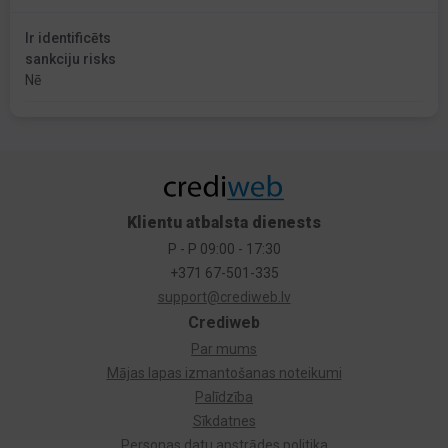
Ir identificēts
sankciju risks
Nē
Klientu atbalsta dienests
P - P 09:00 - 17:30
+371 67-501-335
support@crediweb.lv
Crediweb
Par mums
Mājas lapas izmantošanas noteikumi
Palīdzība
Sīkdatnes
Personas datu apstrādes politika