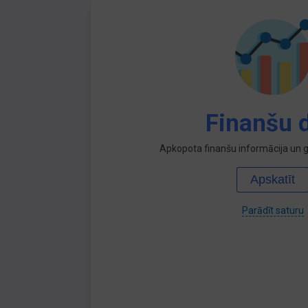
Finanšu d
Apkopota finanšu informācija un ga
Apskatīt
Parādīt saturu