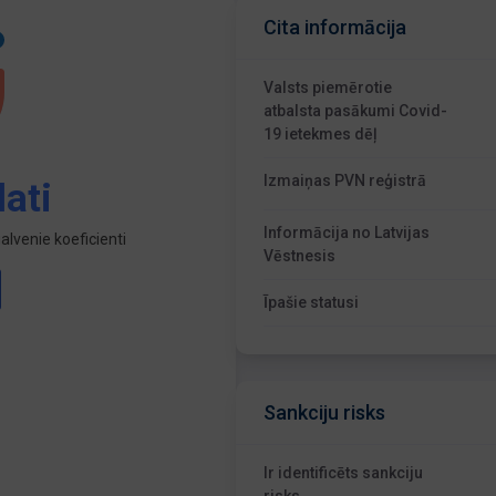
Cita informācija
Valsts piemērotie
atbalsta pasākumi Covid-
19 ietekmes dēļ
Izmaiņas PVN reģistrā
ati
Informācija no Latvijas
lvenie koeficienti
Vēstnesis
Īpašie statusi
Sankciju risks
Ir identificēts sankciju