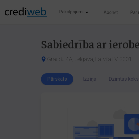
Pakalpojumi
Abonēt
Par
Sabiedrība ar ierobe
Graudu 4A, Jelgava, Latvija LV-3001
Pārskats
Izziņa
Dzimtas koks