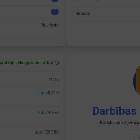
1
Inkasso
Nav datu
atīt iepriekšējos periodus
2025
58 010
EUR
Darbības 
79 970
EUR
Būtiskākie uzņēmējd
139 590
EUR