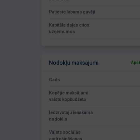
Patiesie labuma guvēji
Kapitāla daļas citos
uzņēmumos
Nodokļu maksājumi
Apsk
Gads
Kopējie maksājumi
valsts kopbudžetā
Iedzīvotāju ienākuma
nodoklis
Valsts sociālās
apdrošināšanas