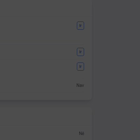
Ir
Ir
Ir
Nav
Nē