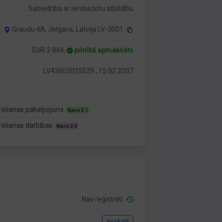
Sabiedrība ar ierobežotu atbildību
Graudu 4A, Jelgava, Latvija LV-3001
EUR 2 844,
pilnībā apmaksāts
LV43603025529 , 15.02.2007
urēšanas pakalpojumi
Nace 2.1
urēšanas darbības
Nace 2.0
Nav reģistrēti
Apskatīt