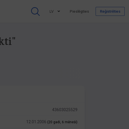
LV
Pieslēgties
Reģistrēties
kti"
43603025529
12.01.2006
(20 gadi, 6 mēneši)