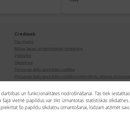
risks
Crediweb
Par mums
Mājas lapas izmantošanas noteikumi
Palīdzība
Sīkdatnes
Personas datu apstrādes politika
Personas datu apstrādes politika pretendentu atlases proceso
Videonovērošana
arbības un funkcionalitātes nodrošināšanai. Tās tiek iestatītas
 šajā vietnē papildus var tikt izmantotas statistiskās sīkdatnes.
a piekrītat šo papildu sīkdatņu izmantošanai, lūdzam atzīmēt savu 
aros saņemtajai informācijai ir uzziņas raksturs, un tai nav juridiska spēka. Portāla l
teikumu ievērošanu. Portāla uzturētājs nav atbildīgs par portāla lietotāju veiktajām