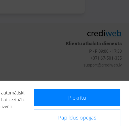
Klientu atbalsta dienests
P - P 09:00 - 17:30
+371 67-501-335
support@crediweb.lv
s
 automātiski,
Piekrītu
 Lai uzzinātu
izvēli.
Papildus opcijas
ietotājs, izmantojot portālā saņemto informāciju, ir atbildīgs par fizisko
 darbībām vai uz to pieņemtajiem lēmumiem, balstoties uz portālā saņemto