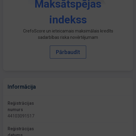
Maksātspējas
indekss
CrefoScore un ieteicamais maksimālais kredīts
sadarbības riska novērtējumam
Pārbaudīt
Informācija
Reģistrācijas
numurs
44103091517
Reģistrācijas
datums