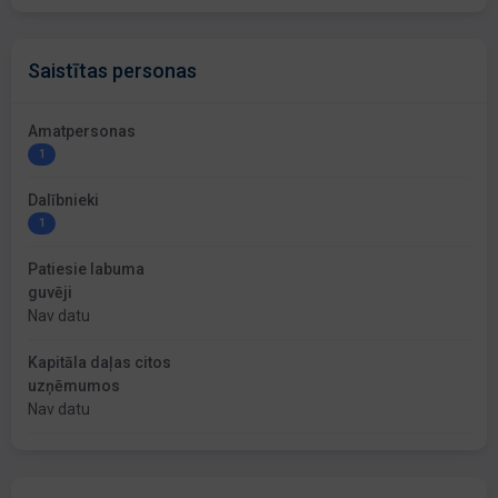
Saistītas personas
Amatpersonas
1
Dalībnieki
1
Patiesie labuma
guvēji
Nav datu
Kapitāla daļas citos
uzņēmumos
Nav datu