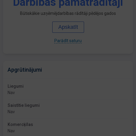
Darbības pamatrādītāji
Būtiskākie uzņēmējdarbības rādītāji pēdējos gados
Apskatīt
Parādīt saturu
Apgrūtinājumi
Liegumi
Nav
Saistītie liegumi
Nav
Komercķīlas
Nav