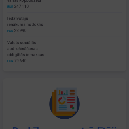
valsts kopbudžetā
247 110
EUR
Iedzīvotāju
ienākuma nodoklis
23 990
EUR
Valsts sociālās
apdrošināšanas
obligātās iemaksas
79 640
EUR