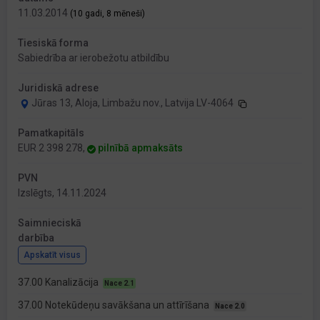
11.03.2014
(10 gadi, 8 mēneši)
Tiesiskā forma
Sabiedrība ar ierobežotu atbildību
Juridiskā adrese
Jūras 13, Aloja, Limbažu nov., Latvija LV-4064
Pamatkapitāls
EUR 2 398 278,
pilnībā apmaksāts
PVN
Izslēgts, 14.11.2024
Saimnieciskā
darbība
Apskatīt visus
37.00 Kanalizācija
Nace 2.1
37.00 Notekūdeņu savākšana un attīrīšana
Nace 2.0