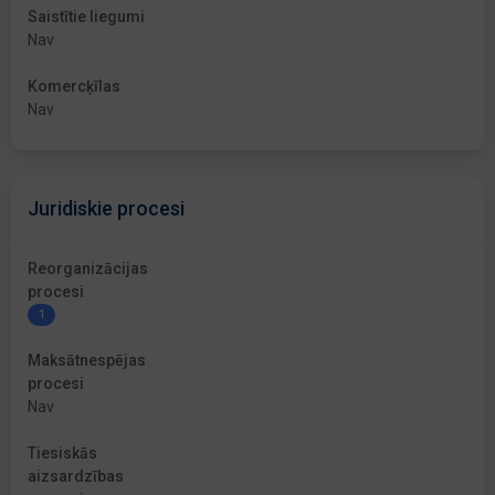
Saistītie liegumi
Nav
Komercķīlas
Nav
Juridiskie procesi
Reorganizācijas
procesi
1
Maksātnespējas
procesi
Nav
Tiesiskās
aizsardzības