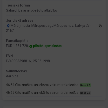
Tiesiskā forma
Sabiedrība ar ierobežotu atbildību
Juridiskā adrese
Mārtiņmuiža, Mārupes pag., Mārupes nov., Latvija LV-
2167
Pamatkapitāls
EUR 1 351 728,
pilnībā apmaksāts
PVN
LV40003398816 , 25.06.1998
Saimnieciskā
darbība
46.64 Citu mašīnu un iekārtu vairumtirdzniecība
Nace 2.1
46.69 Citu mašīnu un iekārtu vairumtirdzniecība
Nace 2.0