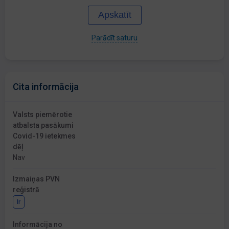
Apskatīt
Parādīt saturu
Cita informācija
Valsts piemērotie
atbalsta pasākumi
Covid-19 ietekmes
dēļ
Nav
Izmaiņas PVN
reģistrā
Ir
Informācija no