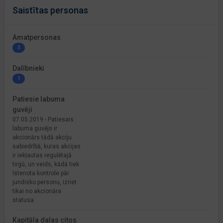
Saistītas personas
Amatpersonas
3
Dalībnieki
1
Patiesie labuma
guvēji
07.05.2019 - Patiesais
labuma guvējs ir
akcionārs tādā akciju
sabiedrībā, kuras akcijas
ir iekļautas regulētajā
tirgū, un veids, kādā tiek
īstenota kontrole pār
juridisko personu, izriet
tikai no akcionāra
statusa
Kapitāla daļas citos