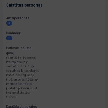
Saistītas personas
Amatpersonas
3
Dalībnieki
1
Patiesie labuma
guvēji
07.05.2019 - Patiesais
labuma guvējs ir
akcionārs tādā akciju
sabiedrībā, kuras akcijas
ir iekļautas regulētajā
tirgū, un veids, kādā tiek
īstenota kontrole pār
juridisko personu, izriet
tikai no akcionāra
statusa
Kapitāla daļas citos