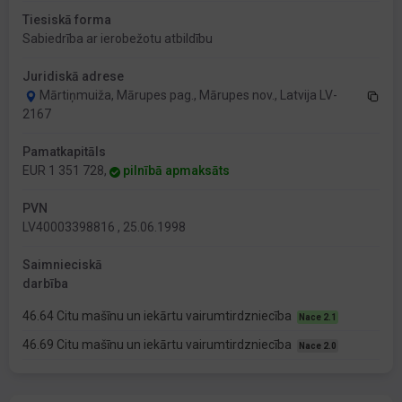
Tiesiskā forma
Sabiedrība ar ierobežotu atbildību
Juridiskā adrese
Mārtiņmuiža, Mārupes pag., Mārupes nov., Latvija LV-
2167
Pamatkapitāls
EUR 1 351 728,
pilnībā apmaksāts
PVN
LV40003398816 , 25.06.1998
Saimnieciskā
darbība
46.64 Citu mašīnu un iekārtu vairumtirdzniecība
Nace 2.1
46.69 Citu mašīnu un iekārtu vairumtirdzniecība
Nace 2.0