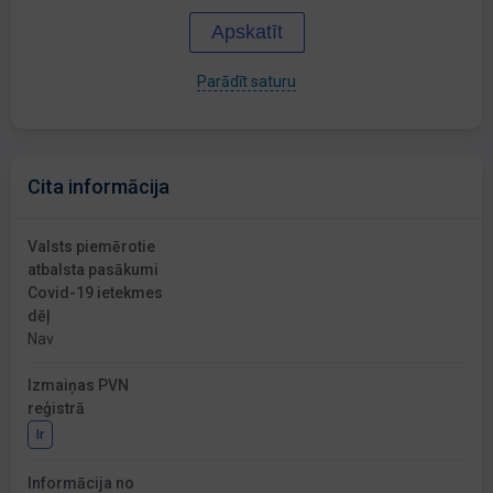
Apskatīt
Parādīt saturu
Cita informācija
Valsts piemērotie
atbalsta pasākumi
Covid-19 ietekmes
dēļ
Nav
Izmaiņas PVN
reģistrā
Ir
Informācija no