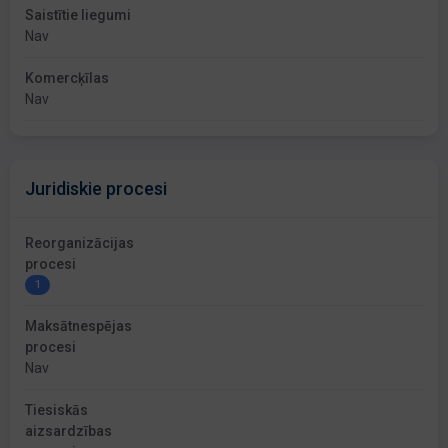
Saistītie liegumi
Nav
Komercķīlas
Nav
Juridiskie procesi
Reorganizācijas
procesi
1
Maksātnespējas
procesi
Nav
Tiesiskās
aizsardzības