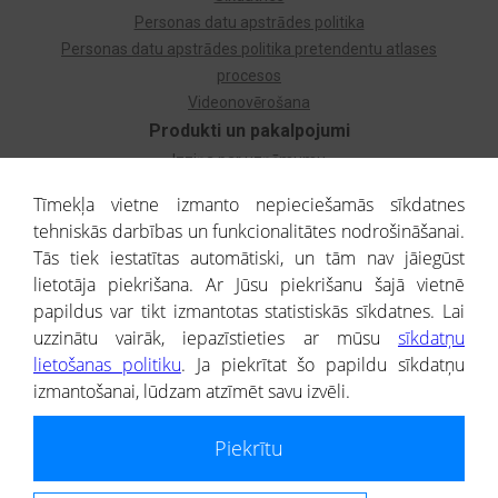
Personas datu apstrādes politika
Personas datu apstrādes politika pretendentu atlases
procesos
Videonovērošana
Produkti un pakalpojumi
Izziņa par uzņēmumu
Izziņa par privātpersonu
Tīmekļa vietne izmanto nepieciešamās sīkdatnes
Dzimtas koks
tehniskās darbības un funkcionalitātes nodrošināšanai.
Uzņēmumu atlase
Tās tiek iestatītas automātiski, un tām nav jāiegūst
Monitorings
lietotāja piekrišana. Ar Jūsu piekrišanu šajā vietnē
Kredītizziņa par ārvalstu uzņēmumiem
papildus var tikt izmantotas statistiskās sīkdatnes. Lai
uzzinātu vairāk, iepazīstieties ar mūsu
sīkdatņu
® CREDITREFORM Latvija
lietošanas politiku
. Ja piekrītat šo papildu sīkdatņu
SIA
izmantošanai, lūdzam atzīmēt savu izvēli.
People illustrations by Storyset
Piekrītu
Informāciju no Uzņēmumu reģistra nodrošina SIA CREDITREFORM Latvija.
Portāla ietvaros saņemtajai informācijai ir uzziņas raksturs, un tai nav