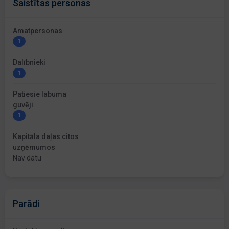
Saistītas personas
Amatpersonas
1
Dalībnieki
1
Patiesie labuma
guvēji
1
Kapitāla daļas citos
uzņēmumos
Nav datu
Parādi