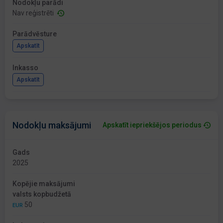
Nodokļu parādi
Nav reģistrēti
Parādvēsture
Apskatīt
Inkasso
Apskatīt
Nodokļu maksājumi
Apskatīt iepriekšējos periodus
Gads
2025
Kopējie maksājumi
valsts kopbudžetā
50
EUR