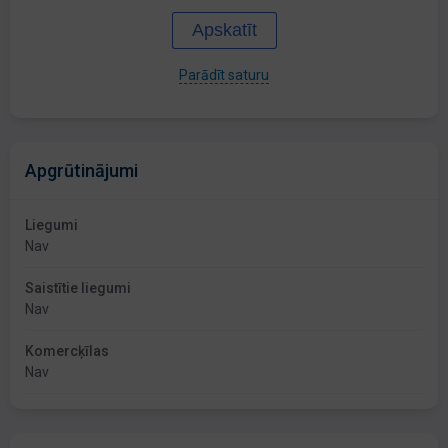
Apskatīt
Parādīt saturu
Apgrūtinājumi
Liegumi
Nav
Saistītie liegumi
Nav
Komercķīlas
Nav