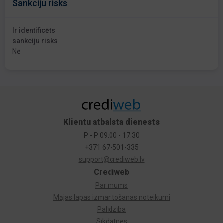
Sankciju risks
Ir identificēts
sankciju risks
Nē
Klientu atbalsta dienests
P - P 09:00 - 17:30
+371 67-501-335
support@crediweb.lv
Crediweb
Par mums
Mājas lapas izmantošanas noteikumi
Palīdzība
Sīkdatnes