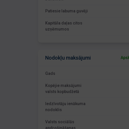
Patiesie labuma guvēji
Kapitāla daļas citos
uzņēmumos
Nodokļu maksājumi
Apsk
Gads
Kopējie maksājumi
valsts kopbudžetā
Iedzīvotāju ienākuma
nodoklis
Valsts sociālās
apdrošināšanas