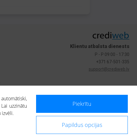
Klientu atbalsta dienests
P - P 09:00 - 17:30
+371 67-501-335
support@crediweb.lv
s
 automātiski,
Piekrītu
 Lai uzzinātu
izvēli.
Papildus opcijas
ietotājs, izmantojot portālā saņemto informāciju, ir atbildīgs par fizisko
 darbībām vai uz to pieņemtajiem lēmumiem, balstoties uz portālā saņemto