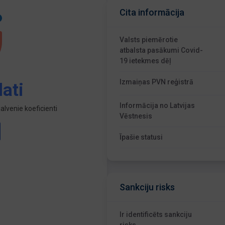
Cita informācija
Valsts piemērotie
atbalsta pasākumi Covid-
19 ietekmes dēļ
Izmaiņas PVN reģistrā
ati
Informācija no Latvijas
lvenie koeficienti
Vēstnesis
Īpašie statusi
Sankciju risks
Ir identificēts sankciju