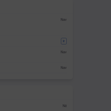
Nav
Ir
Nav
Nav
Nē