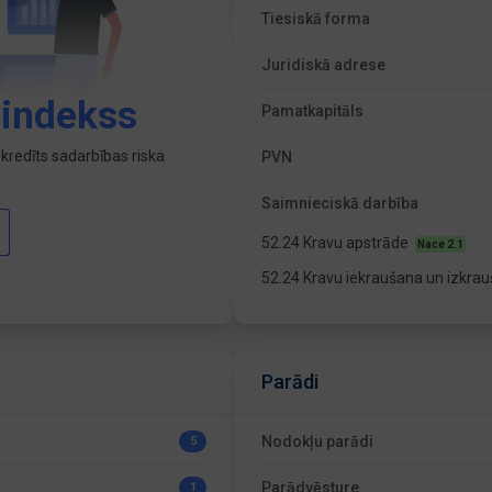
Tiesiskā forma
Juridiskā adrese
 indekss
Pamatkapitāls
kredīts sadarbības riska
PVN
Saimnieciskā darbība
52.24 Kravu apstrāde
Nace 2.1
52.24 Kravu iekraušana un izkra
Parādi
Nodokļu parādi
5
Parādvēsture
1