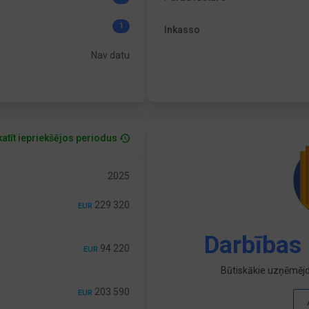
1
Inkasso
Nav datu
atīt iepriekšējos periodus
2025
229 320
EUR
Darbības 
94 220
EUR
Būtiskākie uzņēmējd
203 590
EUR