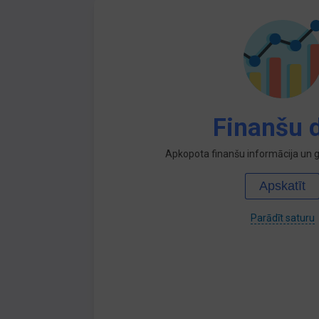
Finanšu d
Apkopota finanšu informācija un ga
Apskatīt
Parādīt saturu