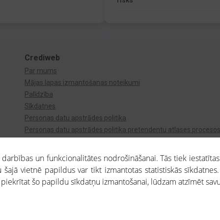
risks
Crediweb
Par mums
Mājas lapas izmantošanas noteikumi
Palīdzība
Sīkdatnes
Personas datu apstrādes politika
Personas datu apstrādes politika pretendentu atlases proceso
Videonovērošana
arbības un funkcionalitātes nodrošināšanai. Tās tiek iestatītas
 šajā vietnē papildus var tikt izmantotas statistiskās sīkdatnes.
a piekrītat šo papildu sīkdatņu izmantošanai, lūdzam atzīmēt savu 
aros saņemtajai informācijai ir uzziņas raksturs, un tai nav juridiska spēka. Portāla l
teikumu ievērošanu. Portāla uzturētājs nav atbildīgs par portāla lietotāju veiktajām