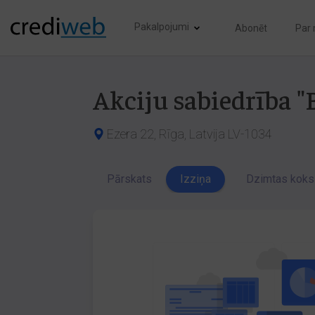
Pakalpojumi
Abonēt
Par
Akciju sabiedrība "B
Ezera 22, Rīga, Latvija LV-1034
Pārskats
Izziņa
Dzimtas koks