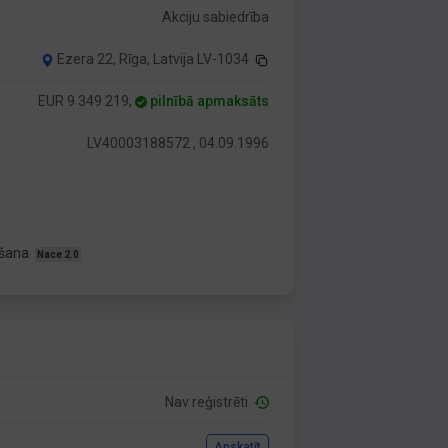
Akciju sabiedrība
Ezera 22, Rīga, Latvija LV-1034
EUR 9 349 219,
pilnībā apmaksāts
LV40003188572 , 04.09.1996
ušana
Nace 2.0
Nav reģistrēti
Apskatīt