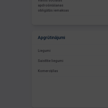
Valsts sociālās
apdrošināšanas
obligātās iemaksas
Apgrūtinājumi
Liegumi
Saistītie liegumi
Komercķīlas