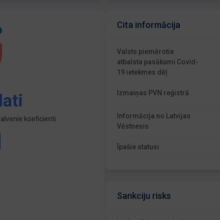
Cita informācija
Valsts piemērotie
atbalsta pasākumi Covid-
19 ietekmes dēļ
Izmaiņas PVN reģistrā
ati
Informācija no Latvijas
lvenie koeficienti
Vēstnesis
Īpašie statusi
Sankciju risks