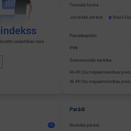
Tiesiskā forma
Juridiskā adrese
Mazā Kāpu
 indekss
Pamatkapitāls
kredīts sadarbības riska
PVN
Saimnieciskā darbība
46.49 Citu mājsaimniecības preč
46.49 Citu mājsaimniecības preč
Parādi
Nodokļu parādi
1