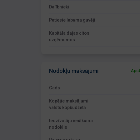
Dalībnieki
Patiesie labuma guvēji
Kapitāla daļas citos
uzņēmumos
Nodokļu maksājumi
Apsk
Gads
Kopējie maksājumi
valsts kopbudžetā
Iedzīvotāju ienākuma
nodoklis