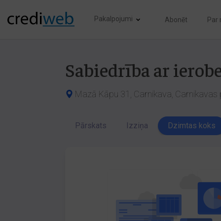
Pakalpojumi
Abonēt
Par
Sabiedrība ar ierobe
Mazā Kāpu 31, Carnikava, Carnikavas p
Pārskats
Izziņa
Dzimtas koks