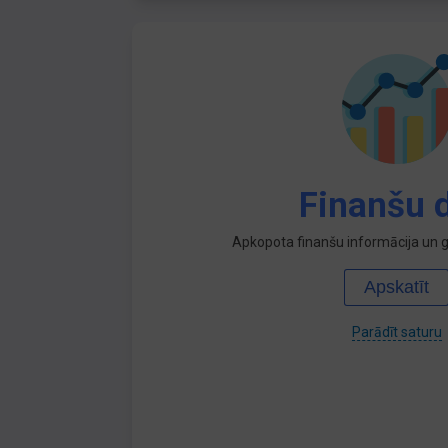
Finanšu d
Apkopota finanšu informācija un ga
Apskatīt
Parādīt saturu