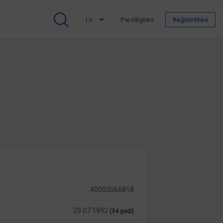
LV
Pieslēgties
Reģistrēties
40003066818
29.07.1992
(34 gadi)