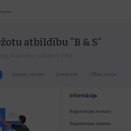
 mums
žotu atbildību "B & S"
ag., Ādažu nov., Latvija LV-2163
Izmaiņu vēsture
Dokumenti
Offline izziņa
Informācija
Reģistrācijas numurs
Reģistrācijas datums