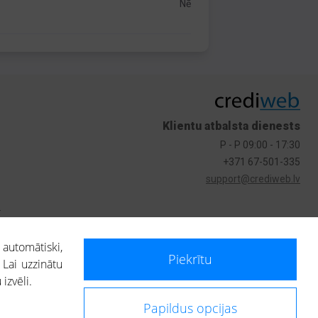
Nē
Klientu atbalsta dienests
P - P 09:00 - 17:30
+371 67-501-335
support@crediweb.lv
s
 automātiski,
Piekrītu
 Lai uzzinātu
izvēli.
Papildus opcijas
ietotājs, izmantojot portālā saņemto informāciju, ir atbildīgs par fizisko