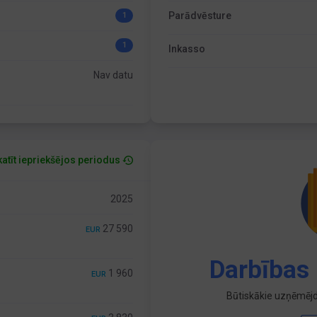
Parādvēsture
1
1
Inkasso
Nav datu
atīt iepriekšējos periodus
2025
27 590
EUR
Darbības 
1 960
EUR
Būtiskākie uzņēmējd