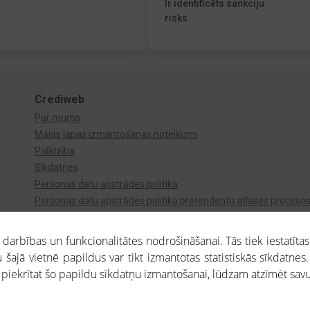
Ir identificēts sankciju
risks
Crediweb
Par mums
Mājas lapas izmantošanas noteikumi
Palīdzība
Sīkdatnes
Personas datu apstrādes politika
Personas datu apstrādes politika pretendentu atlases proceso
Videonovērošana
arbības un funkcionalitātes nodrošināšanai. Tās tiek iestatītas
 šajā vietnē papildus var tikt izmantotas statistiskās sīkdatnes.
a piekrītat šo papildu sīkdatņu izmantošanai, lūdzam atzīmēt savu 
aros saņemtajai informācijai ir uzziņas raksturs, un tai nav juridiska spēka. Portāla l