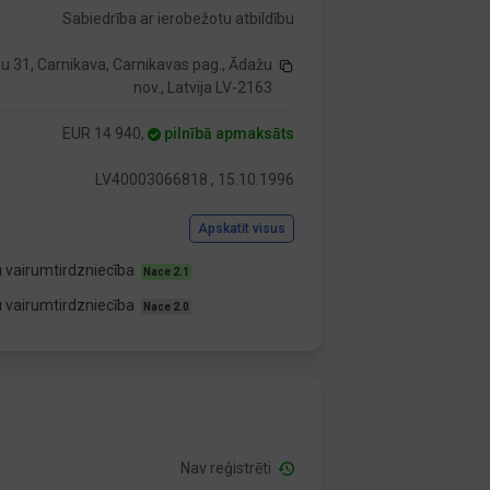
Sabiedrība ar ierobežotu atbildību
 31, Carnikava, Carnikavas pag., Ādažu
nov., Latvija LV-2163
EUR 14 940,
pilnībā apmaksāts
LV40003066818 , 15.10.1996
Apskatīt visus
u vairumtirdzniecība
Nace 2.1
u vairumtirdzniecība
Nace 2.0
Nav reģistrēti