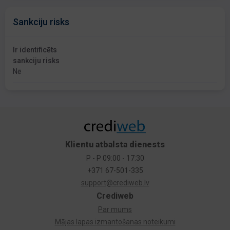
Sankciju risks
Ir identificēts
sankciju risks
Nē
Klientu atbalsta dienests
P - P 09:00 - 17:30
+371 67-501-335
support@crediweb.lv
Crediweb
Par mums
Mājas lapas izmantošanas noteikumi