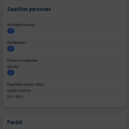
Saistītas personas
Amatpersonas
1
Dalībnieki
1
Patiesie labuma
guvēji
1
Kapitāla daļas citos
uzņēmumos
Nav datu
Parādi