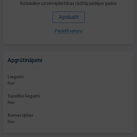
Būtiskākie uzņēmējdarbības rādītāji pēdējos gados
Apskatīt
Parādīt saturu
Apgrūtinājumi
Liegumi
Nav
Saistītie liegumi
Nav
Komercķīlas
Nav