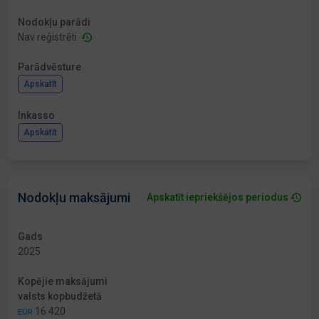
Nodokļu parādi
Nav reģistrēti
Parādvēsture
Apskatīt
Inkasso
Apskatīt
Nodokļu maksājumi
Apskatīt iepriekšējos periodus
Gads
2025
Kopējie maksājumi
valsts kopbudžetā
16 420
EUR