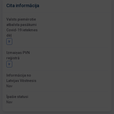
Cita informācija
Valsts piemērotie
atbalsta pasākumi
Covid-19 ietekmes
dēļ
Ir
Izmaiņas PVN
reģistrā
Ir
Informācija no
Latvijas Vēstnesis
Nav
Īpašie statusi
Nav