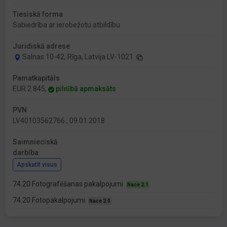
Tiesiskā forma
Sabiedrība ar ierobežotu atbildību
Juridiskā adrese
Salnas 10-42, Rīga, Latvija LV-1021
Pamatkapitāls
EUR 2 845,
pilnībā apmaksāts
PVN
LV40103562766 , 09.01.2018
Saimnieciskā
darbība
Apskatīt visus
74.20 Fotografēšanas pakalpojumi
Nace 2.1
74.20 Fotopakalpojumi
Nace 2.0