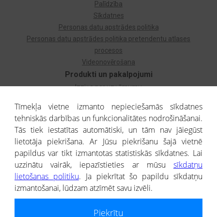
Palīdzība
Sīkdatnes
Personas datu apstrādes politika
Personas datu apstrādes politika pretendentu atlases
procesos
Videonovērošana
Produkti un pakalpojumi
Izziņa par uzņēmumu
Izziņa par privātpersonu
Tīmekļa vietne izmanto nepieciešamās sīkdatnes
Dzimtas koks
tehniskās darbības un funkcionalitātes nodrošināšanai.
Uzņēmumu atlase
Tās tiek iestatītas automātiski, un tām nav jāiegūst
Monitorings
lietotāja piekrišana. Ar Jūsu piekrišanu šajā vietnē
Kredītizziņa par ārvalstu uzņēmumiem
papildus var tikt izmantotas statistiskās sīkdatnes. Lai
uzzinātu vairāk, iepazīstieties ar mūsu
sīkdatņu
® CREDITREFORM Latvija
lietošanas politiku
. Ja piekrītat šo papildu sīkdatņu
SIA
izmantošanai, lūdzam atzīmēt savu izvēli.
People illustrations by Storyset
Piekrītu