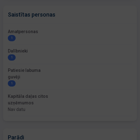
Saistītas personas
Amatpersonas
1
Dalībnieki
1
Patiesie labuma
guvēji
1
Kapitāla daļas citos
uzņēmumos
Nav datu
Parādi