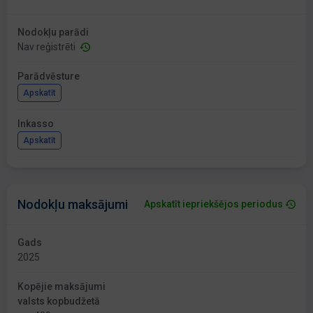
Nodokļu parādi
Nav reģistrēti
Parādvēsture
Apskatīt
Inkasso
Apskatīt
Nodokļu maksājumi
Apskatīt iepriekšējos periodus
Gads
2025
Kopējie maksājumi
valsts kopbudžetā