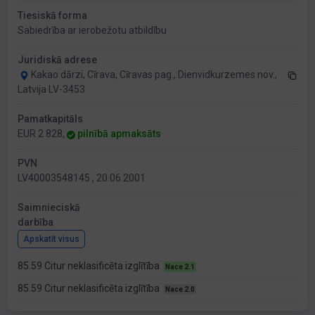
Tiesiskā forma
Sabiedrība ar ierobežotu atbildību
Juridiskā adrese
Kakao dārzi, Cīrava, Cīravas pag., Dienvidkurzemes nov.,
Latvija LV-3453
Pamatkapitāls
EUR 2 828,
pilnībā apmaksāts
PVN
LV40003548145 , 20.06.2001
Saimnieciskā
darbība
Apskatīt visus
85.59 Citur neklasificēta izglītība
Nace 2.1
85.59 Citur neklasificēta izglītība
Nace 2.0