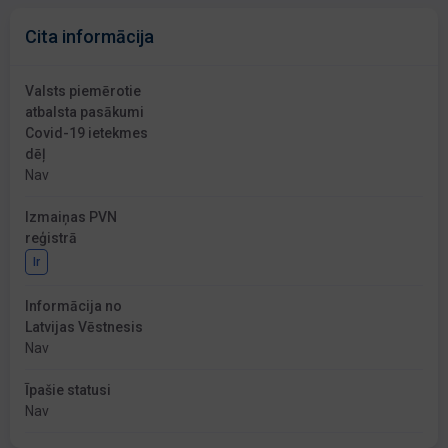
Cita informācija
Valsts piemērotie
atbalsta pasākumi
Covid-19 ietekmes
dēļ
Nav
Izmaiņas PVN
reģistrā
Ir
Informācija no
Latvijas Vēstnesis
Nav
Īpašie statusi
Nav