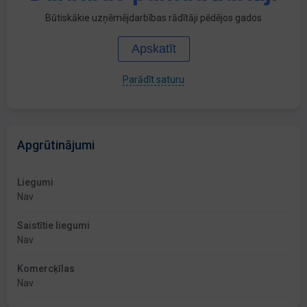
Būtiskākie uzņēmējdarbības rādītāji pēdējos gados
Apskatīt
Parādīt saturu
Apgrūtinājumi
Liegumi
Nav
Saistītie liegumi
Nav
Komercķīlas
Nav