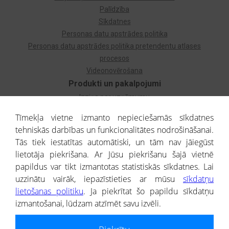
Palīdzība
Sīkdatnes
Personas datu apstrādes politika
Personas datu apstrādes politika pretendentu atlases
procesos
Videonovērošana
Produkti un pakalpojumi
Izziņa par uzņēmumu
Izziņa par privātpersonu
Tīmekļa vietne izmanto nepieciešamās sīkdatnes
Dzimtas koks
tehniskās darbības un funkcionalitātes nodrošināšanai.
Uzņēmumu atlase
Tās tiek iestatītas automātiski, un tām nav jāiegūst
Monitorings
lietotāja piekrišana. Ar Jūsu piekrišanu šajā vietnē
Kredītizziņa par ārvalstu uzņēmumiem
papildus var tikt izmantotas statistiskās sīkdatnes. Lai
uzzinātu vairāk, iepazīstieties ar mūsu
sīkdatņu
® CREDITREFORM Latvija
lietošanas politiku
. Ja piekrītat šo papildu sīkdatņu
SIA
izmantošanai, lūdzam atzīmēt savu izvēli.
People illustrations by Storyset