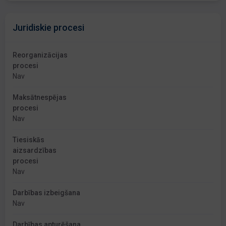
Juridiskie procesi
Reorganizācijas
procesi
Nav
Maksātnespējas
procesi
Nav
Tiesiskās
aizsardzības
procesi
Nav
Darbības izbeigšana
Nav
Darbības apturēšana