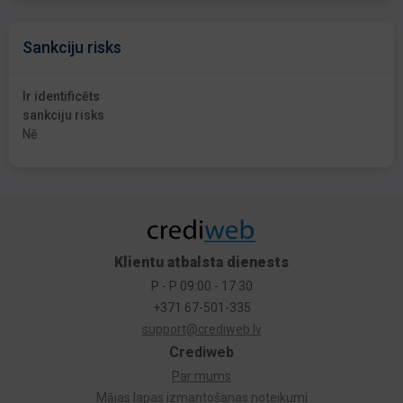
Sankciju risks
Ir identificēts
sankciju risks
Nē
Klientu atbalsta dienests
P - P 09:00 - 17:30
+371 67-501-335
support@crediweb.lv
Crediweb
Par mums
Mājas lapas izmantošanas noteikumi