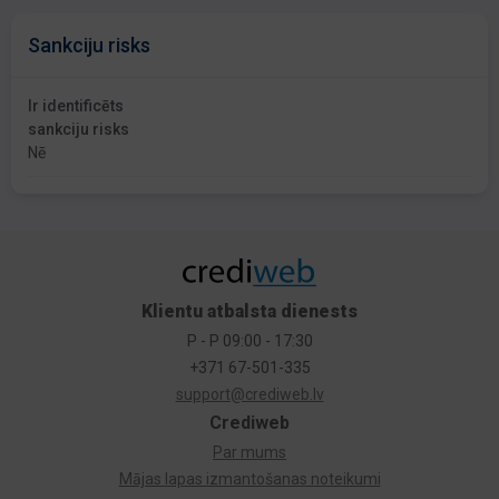
Sankciju risks
Ir identificēts
sankciju risks
Nē
Klientu atbalsta dienests
P - P 09:00 - 17:30
+371 67-501-335
support@crediweb.lv
Crediweb
Par mums
Mājas lapas izmantošanas noteikumi