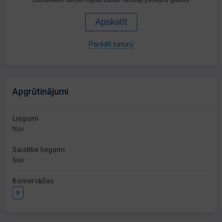
Apskatīt
Parādīt saturu
Apgrūtinājumi
Liegumi
Nav
Saistītie liegumi
Nav
Komercķīlas
Ir