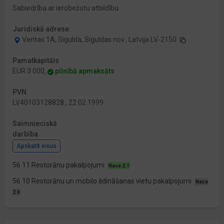
Sabiedrība ar ierobežotu atbildību
Juridiskā adrese
Ventas 1A, Sigulda, Siguldas nov., Latvija LV-2150
Pamatkapitāls
EUR 3 000,
pilnībā apmaksāts
PVN
LV40103128828 , 22.02.1999
Saimnieciskā
darbība
Apskatīt visus
56.11 Restorānu pakalpojumi
Nace 2.1
56.10 Restorānu un mobilo ēdināšanas vietu pakalpojumi
Nace
2.0