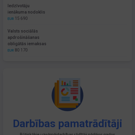
Iedzīvotāju
ienākuma nodoklis
15 690
EUR
Valsts sociālās
apdrošināšanas
obligātās iemaksas
80 170
EUR
Darbības pamatrādītāji
Būtiskākie uzņēmējdarbības rādītāji pēdējos gados