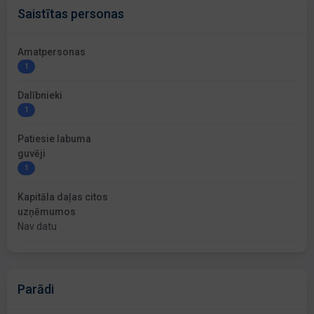
Saistītas personas
Amatpersonas
1
Dalībnieki
1
Patiesie labuma
guvēji
1
Kapitāla daļas citos
uzņēmumos
Nav datu
Parādi