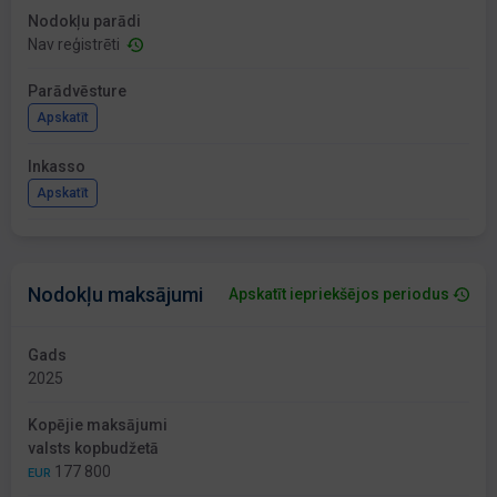
Nodokļu parādi
Nav reģistrēti
Parādvēsture
Apskatīt
Inkasso
Apskatīt
Nodokļu maksājumi
Apskatīt iepriekšējos periodus
Gads
2025
Kopējie maksājumi
valsts kopbudžetā
177 800
EUR