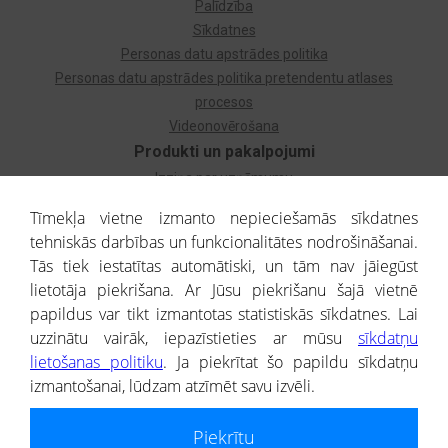
Palīdzība
Sīkdatnes
Personas datu apstrādes politika
Personas datu apstrādes politika pretendentu atlases
procesos
Videonovērošana
Produkti un pakalpojumi
Izziņa par uzņēmumu
Izziņa par privātpersonu
Tīmekļa vietne izmanto nepieciešamās sīkdatnes
Dzimtas koks
tehniskās darbības un funkcionalitātes nodrošināšanai.
Uzņēmumu atlase
Tās tiek iestatītas automātiski, un tām nav jāiegūst
Monitorings
lietotāja piekrišana. Ar Jūsu piekrišanu šajā vietnē
Kredītizziņa par ārvalstu uzņēmumiem
papildus var tikt izmantotas statistiskās sīkdatnes. Lai
uzzinātu vairāk, iepazīstieties ar mūsu
sīkdatņu
® CREDITREFORM Latvija
lietošanas politiku
. Ja piekrītat šo papildu sīkdatņu
SIA
izmantošanai, lūdzam atzīmēt savu izvēli.
People illustrations by Storyset
Piekrītu