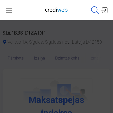
SIA "BBS-DIZAIN"
Ventas 1A, Sigulda, Siguldas nov., Latvija LV-2150
Pārskats
Izziņa
Dzimtas koks
Izmaiņu vēst
Maksātspējas