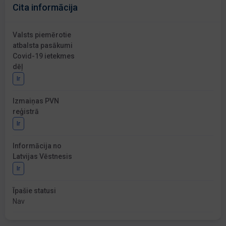
Cita informācija
Valsts piemērotie
atbalsta pasākumi
Covid-19 ietekmes
dēļ
Ir
Izmaiņas PVN
reģistrā
Ir
Informācija no
Latvijas Vēstnesis
Ir
Īpašie statusi
Nav