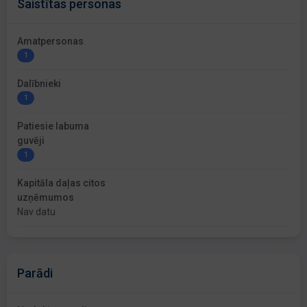
Saistītas personas
Amatpersonas
1
Dalībnieki
1
Patiesie labuma
guvēji
1
Kapitāla daļas citos
uzņēmumos
Nav datu
Parādi