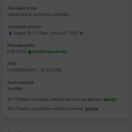
Tiesiskā forma
Sabiedrība ar ierobežotu atbildību
Juridiskā adrese
Juglas 1A-27, Rīga, Latvija LV-1024
Pamatkapitāls
EUR 2 820,
pilnībā apmaksāts
PVN
LV40003994311 , 26.03.2008
Saimnieciskā
darbība
95.10 Datoru un sakaru iekārtu remonts un apkope
Nace 2.1
95.11 Datoru un perifēro iekārtu remonts
Nace 2.0