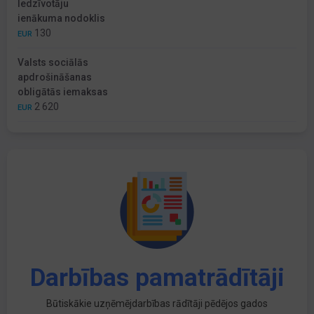
Iedzīvotāju
ienākuma nodoklis
130
EUR
Valsts sociālās
apdrošināšanas
obligātās iemaksas
2 620
EUR
Darbības pamatrādītāji
Būtiskākie uzņēmējdarbības rādītāji pēdējos gados