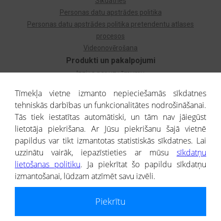
Sīkdatnes
Personas datu apstrādes politika
Personas datu apstrādes politika pretendentu atlases
procesos
Videonovērošana
Produkti un pakalpojumi
Izziņa par uzņēmumu
Izziņa par privātpersonu
Tīmekļa vietne izmanto nepieciešamās sīkdatnes
Dzimtas koks
tehniskās darbības un funkcionalitātes nodrošināšanai.
Uzņēmumu atlase
Tās tiek iestatītas automātiski, un tām nav jāiegūst
Monitorings
lietotāja piekrišana. Ar Jūsu piekrišanu šajā vietnē
Kredītizziņa par ārvalstu uzņēmumiem
papildus var tikt izmantotas statistiskās sīkdatnes. Lai
uzzinātu vairāk, iepazīstieties ar mūsu
sīkdatņu
® CREDITREFORM Latvija
lietošanas politiku
. Ja piekrītat šo papildu sīkdatņu
SIA
izmantošanai, lūdzam atzīmēt savu izvēli.
People illustrations by Storyset
Piekrītu
Informāciju no Uzņēmumu reģistra nodrošina SIA CREDITREFORM Latvija.
Portāla ietvaros saņemtajai informācijai ir uzziņas raksturs, un tai nav