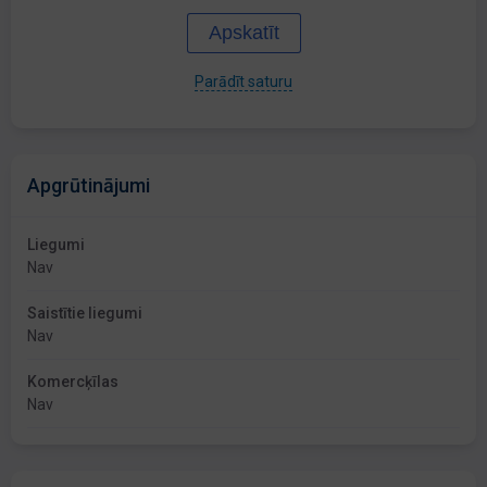
Apskatīt
Parādīt saturu
Apgrūtinājumi
Liegumi
Nav
Saistītie liegumi
Nav
Komercķīlas
Nav