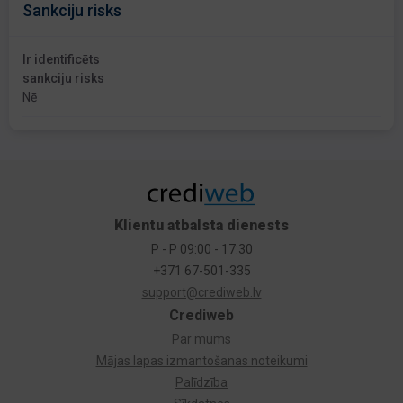
Sankciju risks
Ir identificēts
sankciju risks
Nē
Klientu atbalsta dienests
P - P 09:00 - 17:30
+371 67-501-335
support@crediweb.lv
Crediweb
Par mums
Mājas lapas izmantošanas noteikumi
Palīdzība