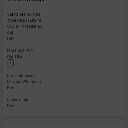
Valsts piemērotie
atbalsta pasākumi
Covid-19 ietekmes
dēļ
Nav
Izmaiņas PVN
reģistrā
Ir
Informācija no
Latvijas Vēstnesis
Nav
Īpašie statusi
Nav