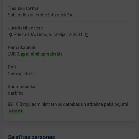
Tiesiskā forma
Sabiedrība ar ierobežotu atbildību
Juridiskā adrese
Priežu 40A, Liepāja, Latvija LV-3401
Pamatkapitāls
EUR 3,
pilnībā apmaksāts
PVN
Nav reģistrēts
Saimnieciskā
darbība
82.10 Biroju administratīvās darbības un atbalsta pakalpojumi
Nace 2.1
Saistītas personas