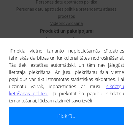
Personas datu apstrādes politika
Personas datu apstrādes politika pretendentu atlases
procesos
Videonovērošana
Produkti un pakalpojumi
Izziņa par uzņēmumu
Izziņa par privātpersonu
Tīmekļa vietne izmanto nepieciešamās sīkdatnes
Dzimtas koks
tehniskās darbības un funkcionalitātes nodrošināšanai.
Uzņēmumu atlase
Tās tiek iestatītas automātiski, un tām nav jāiegūst
Monitorings
lietotāja piekrišana. Ar Jūsu piekrišanu šajā vietnē
Kredītizziņa par ārvalstu uzņēmumiem
papildus var tikt izmantotas statistiskās sīkdatnes. Lai
uzzinātu vairāk, iepazīstieties ar mūsu
sīkdatņu
® CREDITREFORM Latvija
lietošanas politiku
. Ja piekrītat šo papildu sīkdatņu
SIA
izmantošanai, lūdzam atzīmēt savu izvēli.
People illustrations by Storyset
Piekrītu
Informāciju no Uzņēmumu reģistra nodrošina SIA CREDITREFORM Latvija.
Portāla ietvaros saņemtajai informācijai ir uzziņas raksturs, un tai nav
juridiska spēka. Portāla lietotājs, izmantojot portālā saņemto informāciju, ir