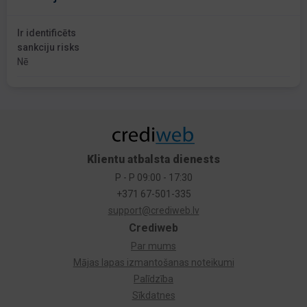
Ir identificēts
sankciju risks
Nē
Klientu atbalsta dienests
P - P 09:00 - 17:30
+371 67-501-335
support@crediweb.lv
Crediweb
Par mums
Mājas lapas izmantošanas noteikumi
Palīdzība
Sīkdatnes