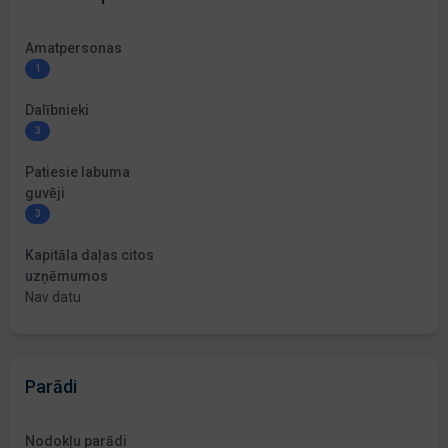
Amatpersonas
1
Dalībnieki
3
Patiesie labuma
guvēji
3
Kapitāla daļas citos
uzņēmumos
Nav datu
Parādi
Nodokļu parādi