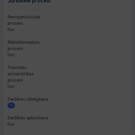
Juridiskie procesi
Reorganizācijas
procesi
Nav
Maksātnespējas
procesi
Nav
Tiesiskās
aizsardzības
procesi
Nav
Darbības izbeigšana
1
Darbības apturēšana
Nav