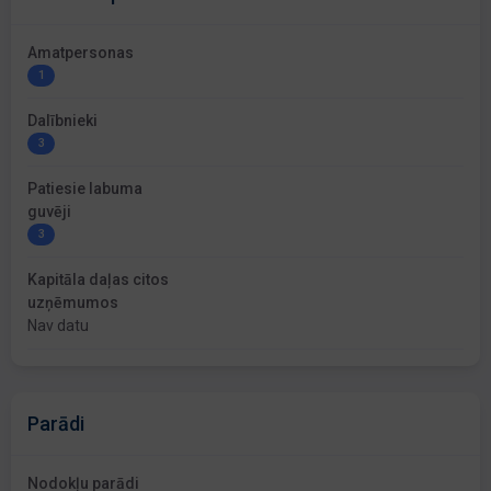
Amatpersonas
1
Dalībnieki
3
Patiesie labuma
guvēji
3
Kapitāla daļas citos
uzņēmumos
Nav datu
Parādi
Nodokļu parādi