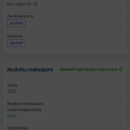
Nav reģistrēti
Parādvēsture
Apskatīt
Inkasso
Apskatīt
Nodokļu maksājumi
Apskatīt iepriekšējos periodus
Gads
2025
Kopējie maksājumi
valsts kopbudžetā
0
EUR
Iedzīvotāju