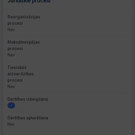
Juridiskie procesi
Reorganizācijas
procesi
Nav
Maksātnespējas
procesi
Nav
Tiesiskās
aizsardzības
procesi
Nav
Darbības izbeigšana
1
Darbības apturēšana
Nav