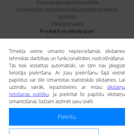
Personas datu apstrādes politika
Personas datu apstrādes politika pretendentu atlases
procesos
Videonovērošana
Produkti un pakalpojumi
Izziņa par uzņēmumu
Izziņa par privātpersonu
Tīmekļa vietne izmanto nepieciešamās sīkdatnes
Dzimtas koks
tehniskās darbības un funkcionalitātes nodrošināšanai.
Uzņēmumu atlase
Tās tiek iestatītas automātiski, un tām nav jāiegūst
Monitorings
lietotāja piekrišana. Ar Jūsu piekrišanu šajā vietnē
Kredītizziņa par ārvalstu uzņēmumiem
papildus var tikt izmantotas statistiskās sīkdatnes. Lai
uzzinātu vairāk, iepazīstieties ar mūsu
sīkdatņu
® CREDITREFORM Latvija
lietošanas politiku
. Ja piekrītat šo papildu sīkdatņu
SIA
izmantošanai, lūdzam atzīmēt savu izvēli.
People illustrations by Storyset
Piekrītu
Informāciju no Uzņēmumu reģistra nodrošina SIA CREDITREFORM Latvija.
Portāla ietvaros saņemtajai informācijai ir uzziņas raksturs, un tai nav
juridiska spēka. Portāla lietotājs, izmantojot portālā saņemto informāciju, ir