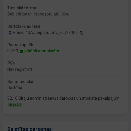
Tiesiskā forma
Sabiedrība ar ierobežotu atbildību
Juridiskā adrese
Priežu 40A, Liepāja, Latvija LV-3401
Pamatkapitāls
EUR 3,
pilnībā apmaksāts
PVN
Nav reģistrēts
Saimnieciskā
darbība
82.10 Biroju administratīvās darbības un atbalsta pakalpojumi
Nace 2.1
Saistītas personas