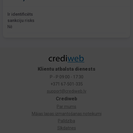
Ir identificēts
sankciju risks
Nē
Klientu atbalsta dienests
P - P 09:00 - 17:30
+371 67-501-335
support@crediweb.lv
Crediweb
Par mums
Mājas lapas izmantošanas noteikumi
Palīdzība
Sīkdatnes