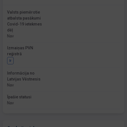
Valsts piemērotie
atbalsta pasākumi
Covid-19 ietekmes
dēļ
Nav
Izmaiņas PVN
reģistrā
Ir
Informācija no
Latvijas Vēstnesis
Nav
Īpašie statusi
Nav