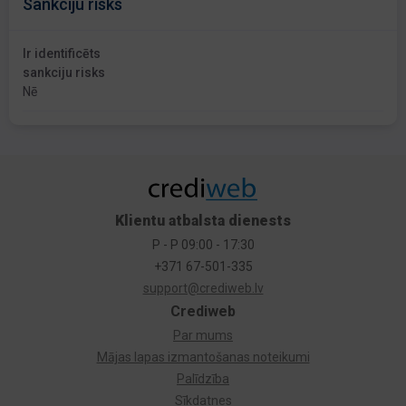
Sankciju risks
Ir identificēts
sankciju risks
Nē
Klientu atbalsta dienests
P - P 09:00 - 17:30
+371 67-501-335
support@crediweb.lv
Crediweb
Par mums
Mājas lapas izmantošanas noteikumi
Palīdzība
Sīkdatnes