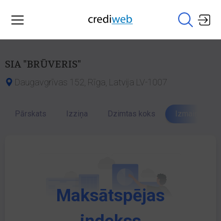
SIA "BRŪVERIS"
Daugavgrīvas 152, Rīga, Latvija LV-1007
Pārskats
Izziņa
Dzimtas koks
Izmaiņu vēst
Maksātspējas