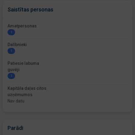
Saistītas personas
Amatpersonas
1
Dalībnieki
1
Patiesie labuma
guvēji
1
Kapitāla daļas citos
uzņēmumos
Nav datu
Parādi