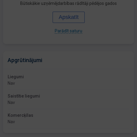
Būtiskākie uzņēmējdarbības rādītāji pēdējos gados
Apskatīt
Parādīt saturu
Apgrūtinājumi
Liegumi
Nav
Saistītie liegumi
Nav
Komercķīlas
Nav