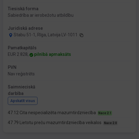
Tiesiskā forma
Sabiedrība ar ierobežotu atbildību
Juridiskā adrese
Stabu 51-1, Rīga, Latvija LV-1011
Pamatkapitāls
EUR 2 828,
pilnībā apmaksāts
PVN
Nav reģistrēts
Saimnieciskā
darbība
Apskatīt visus
47.12 Cita nespecializēta mazumtirdzniecība
Nace 2.1
47.79 Lietotu preču mazumtirdzniecība veikalos
Nace 2.0