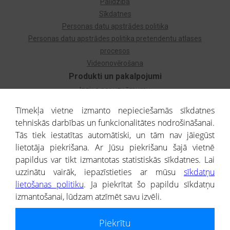
Palīdzība
Sīkdatnes
Personas datu apstrādes politika
Personas datu apstrādes politika pretendentu atlases
procesos
Videonovērošana
Produkti un pakalpojumi
Izziņa par uzņēmumu
Izziņa par privātpersonu
Tīmekļa vietne izmanto nepieciešamās sīkdatnes
Dzimtas koks
tehniskās darbības un funkcionalitātes nodrošināšanai.
Uzņēmumu atlase
Tās tiek iestatītas automātiski, un tām nav jāiegūst
Monitorings
lietotāja piekrišana. Ar Jūsu piekrišanu šajā vietnē
Kredītizziņa par ārvalstu uzņēmumiem
papildus var tikt izmantotas statistiskās sīkdatnes. Lai
uzzinātu vairāk, iepazīstieties ar mūsu
sīkdatņu
® CREDITREFORM Latvija
lietošanas politiku
. Ja piekrītat šo papildu sīkdatņu
SIA
izmantošanai, lūdzam atzīmēt savu izvēli.
People illustrations by Storyset
Piekrītu