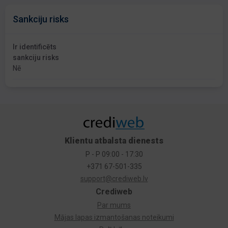
Sankciju risks
Ir identificēts
sankciju risks
Nē
Klientu atbalsta dienests
P - P 09:00 - 17:30
+371 67-501-335
support@crediweb.lv
Crediweb
Par mums
Mājas lapas izmantošanas noteikumi