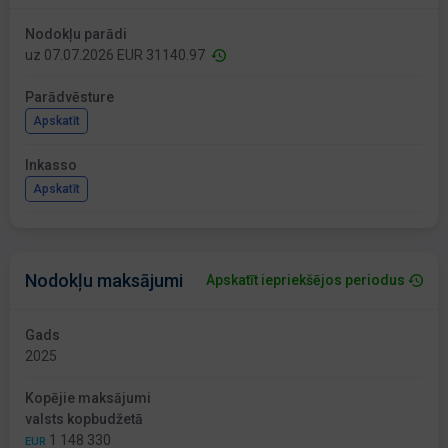
Nodokļu parādi
uz 07.07.2026 EUR 31140.97
Parādvēsture
Apskatīt
Inkasso
Apskatīt
Nodokļu maksājumi
Apskatīt iepriekšējos periodus
Gads
2025
Kopējie maksājumi
valsts kopbudžetā
1 148 330
EUR