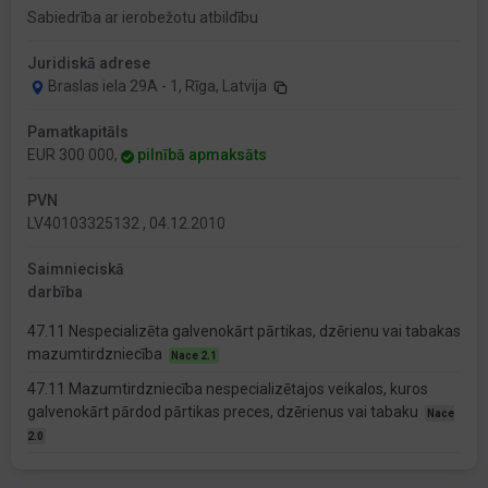
Sabiedrība ar ierobežotu atbildību
Juridiskā adrese
Braslas iela 29A - 1, Rīga, Latvija
Pamatkapitāls
EUR 300 000,
pilnībā apmaksāts
PVN
LV40103325132 , 04.12.2010
Saimnieciskā
darbība
47.11 Nespecializēta galvenokārt pārtikas, dzērienu vai tabakas
mazumtirdzniecība
Nace 2.1
47.11 Mazumtirdzniecība nespecializētajos veikalos, kuros
galvenokārt pārdod pārtikas preces, dzērienus vai tabaku
Nace
2.0