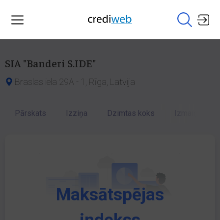
SIA "Banderi S.IDE"
Braslas iela 29A - 1, Rīga, Latvija
Pārskats
Izziņa
Dzimtas koks
Izmaiņu vēst
Maksātspējas