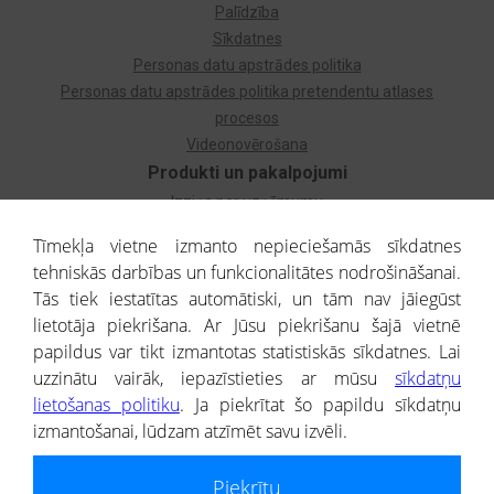
Palīdzība
Sīkdatnes
Personas datu apstrādes politika
Personas datu apstrādes politika pretendentu atlases
procesos
Videonovērošana
Produkti un pakalpojumi
Izziņa par uzņēmumu
Izziņa par privātpersonu
Tīmekļa vietne izmanto nepieciešamās sīkdatnes
Dzimtas koks
tehniskās darbības un funkcionalitātes nodrošināšanai.
Uzņēmumu atlase
Tās tiek iestatītas automātiski, un tām nav jāiegūst
Monitorings
lietotāja piekrišana. Ar Jūsu piekrišanu šajā vietnē
Kredītizziņa par ārvalstu uzņēmumiem
papildus var tikt izmantotas statistiskās sīkdatnes. Lai
uzzinātu vairāk, iepazīstieties ar mūsu
sīkdatņu
® CREDITREFORM Latvija
lietošanas politiku
. Ja piekrītat šo papildu sīkdatņu
SIA
izmantošanai, lūdzam atzīmēt savu izvēli.
People illustrations by Storyset
Piekrītu