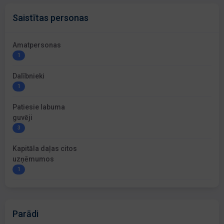
Saistītas personas
Amatpersonas
1
Dalībnieki
1
Patiesie labuma
guvēji
3
Kapitāla daļas citos
uzņēmumos
1
Parādi