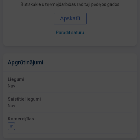
Būtiskākie uzņēmējdarbības rādītāji pēdējos gados
Apskatīt
Parādīt saturu
Apgrūtinājumi
Liegumi
Nav
Saistītie liegumi
Nav
Komercķīlas
Ir