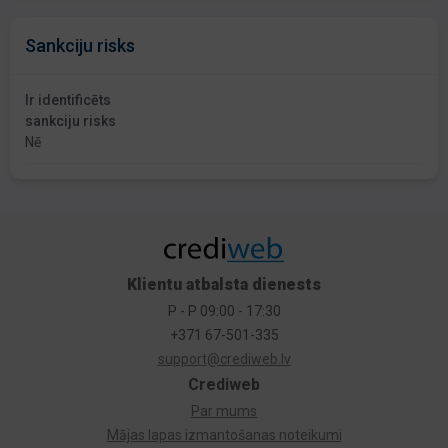
Sankciju risks
Ir identificēts
sankciju risks
Nē
Klientu atbalsta dienests
P - P 09:00 - 17:30
+371 67-501-335
support@crediweb.lv
Crediweb
Par mums
Mājas lapas izmantošanas noteikumi