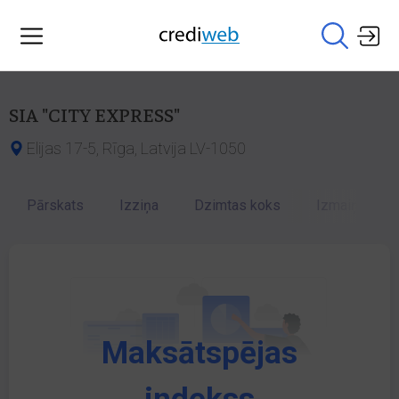
SIA "CITY EXPRESS"
Elijas 17-5, Rīga, Latvija LV-1050
Pārskats
Izziņa
Dzimtas koks
Izmaiņu vēst
Maksātspējas