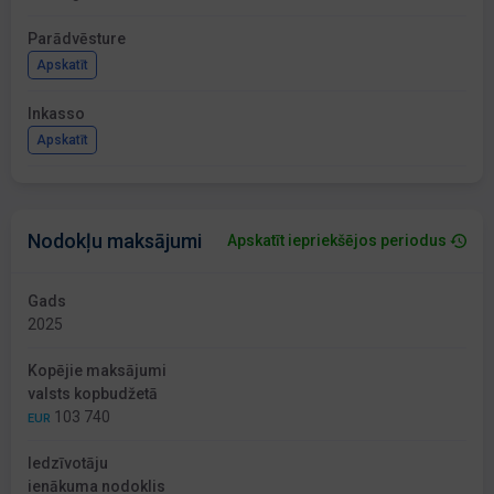
Parādvēsture
Apskatīt
Inkasso
Apskatīt
Nodokļu maksājumi
Apskatīt iepriekšējos periodus
Gads
2025
Kopējie maksājumi
valsts kopbudžetā
103 740
EUR
Iedzīvotāju
ienākuma nodoklis