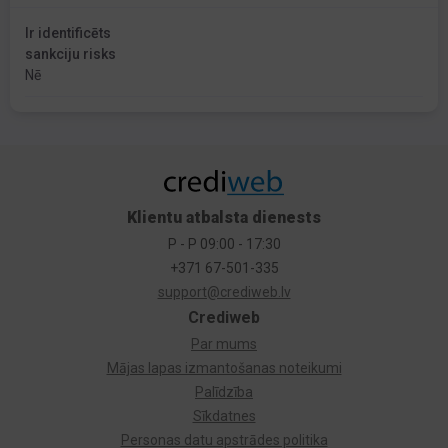
Ir identificēts
sankciju risks
Nē
Klientu atbalsta dienests
P - P 09:00 - 17:30
+371 67-501-335
support@crediweb.lv
Crediweb
Par mums
Mājas lapas izmantošanas noteikumi
Palīdzība
Sīkdatnes
Personas datu apstrādes politika