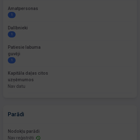
Amatpersonas
1
Dalībnieki
1
Patiesie labuma
guvēji
1
Kapitāla daļas citos
uzņēmumos
Nav datu
Parādi
Nodokļu parādi
Nav reģistrēti