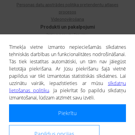
Personas datu apstrādes politika pretendentu atlases
procesos
Videonovērošana
Produkti un pakalpojumi
Izziņa par uzņēmumu
Izziņa par privātpersonu
Tīmekļa vietne izmanto nepieciešamās sīkdatnes
Dzimtas koks
tehniskās darbības un funkcionalitātes nodrošināšanai.
Uzņēmumu atlase
Tās tiek iestatītas automātiski, un tām nav jāiegūst
Monitorings
lietotāja piekrišana. Ar Jūsu piekrišanu šajā vietnē
Kredītizziņa par ārvalstu uzņēmumiem
papildus var tikt izmantotas statistiskās sīkdatnes. Lai
uzzinātu vairāk, iepazīstieties ar mūsu
sīkdatņu
® CREDITREFORM Latvija
lietošanas politiku
. Ja piekrītat šo papildu sīkdatņu
SIA
izmantošanai, lūdzam atzīmēt savu izvēli.
People illustrations by Storyset
Piekrītu
Informāciju no Uzņēmumu reģistra nodrošina SIA CREDITREFORM Latvija.
Portāla ietvaros saņemtajai informācijai ir uzziņas raksturs, un tai nav
juridiska spēka. Portāla lietotājs, izmantojot portālā saņemto informāciju, ir
atbildīgs par fizisko personu datu aizsardzības tiesiskā regulējuma, kā arī
Papildus opcijas