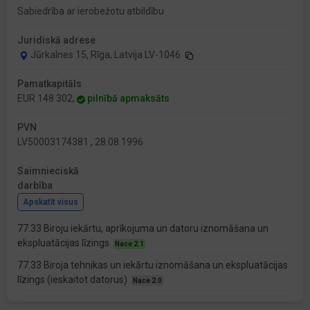
Sabiedrība ar ierobežotu atbildību
Juridiskā adrese
Jūrkalnes 15, Rīga, Latvija LV-1046
Pamatkapitāls
EUR 148 302,
pilnībā apmaksāts
PVN
LV50003174381 , 28.08.1996
Saimnieciskā
darbība
Apskatīt visus
77.33 Biroju iekārtu, aprīkojuma un datoru iznomāšana un
ekspluatācijas līzings
Nace 2.1
77.33 Biroja tehnikas un iekārtu iznomāšana un ekspluatācijas
līzings (ieskaitot datorus)
Nace 2.0