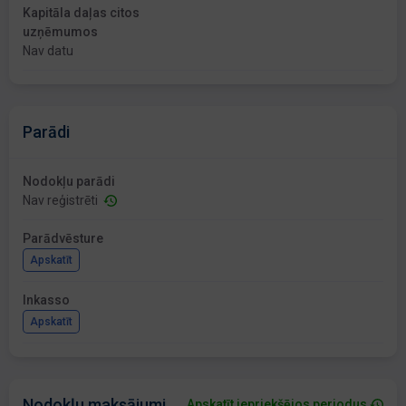
Kapitāla daļas citos
uzņēmumos
Nav datu
Parādi
Nodokļu parādi
Nav reģistrēti
Parādvēsture
Apskatīt
Inkasso
Apskatīt
Nodokļu maksājumi
Apskatīt iepriekšējos periodus