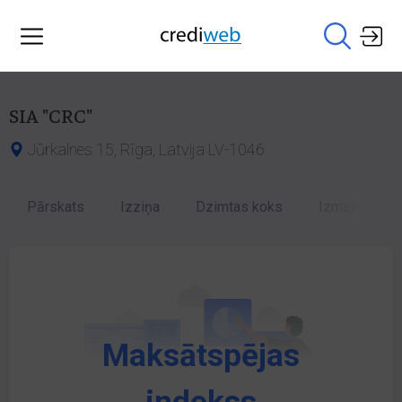
SIA "CRC"
Jūrkalnes 15, Rīga, Latvija LV-1046
Pārskats
Izziņa
Dzimtas koks
Izmaiņu vēst
Maksātspējas