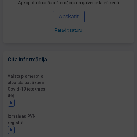
Apkopota finanšu informācija un galvenie koeficienti
Apskatīt
Parādīt saturu
Cita informācija
Valsts piemērotie
atbalsta pasākumi
Covid-19 ietekmes
dēļ
Ir
Izmaiņas PVN
reģistrā
Ir