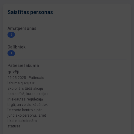
Saistītas personas
Amatpersonas
2
Dalībnieki
1
Patiesie labuma
guvēji
29.05.2025 - Patiesais
labuma guvējs ir
akcionārs tādā akciju
sabiedrībā, kuras akcijas
ir iekļautas regulētajā
tirgū, un veids, kādā tiek
īstenota kontrole pār
juridisko personu, izriet
tikai no akcionāra
statusa