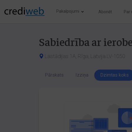
Pakalpojumi
Abonēt
Par
Sabiedrība ar ierob
Lastādijas 1A, Rīga, Latvija LV-1050
Pārskats
Izziņa
Dzimtas koks