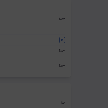
Nav
Ir
Nav
Nav
Nē