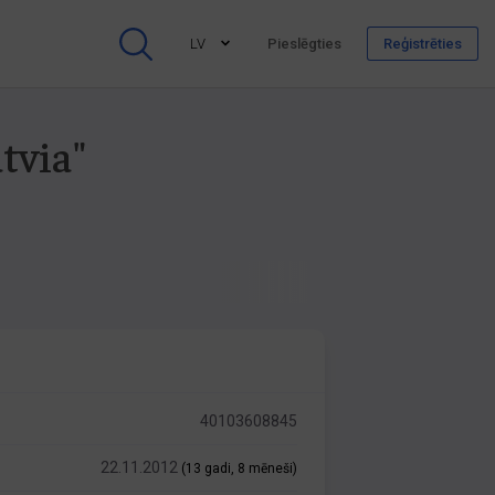
LV
Pieslēgties
Reģistrēties
tvia"
40103608845
22.11.2012
(13 gadi, 8 mēneši)