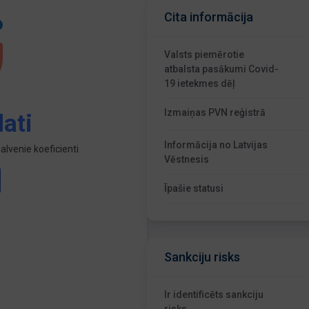
Cita informācija
Valsts piemērotie
atbalsta pasākumi Covid-
19 ietekmes dēļ
Izmaiņas PVN reģistrā
ati
Informācija no Latvijas
lvenie koeficienti
Vēstnesis
Īpašie statusi
Sankciju risks
Ir identificēts sankciju