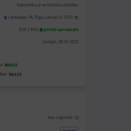
Sabiedrība ar ierobežotu atbildību
Lastādijas 1A, Rīga, Latvija LV-1050
EUR 2 840,
pilnībā apmaksāts
Izslēgts, 28.09.2023
ba
Nace 2.1
bības
Nace 2.0
Nav reģistrēti
Apskatīt