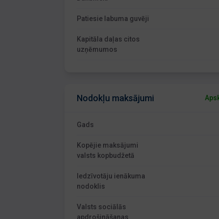
Patiesie labuma guvēji
Kapitāla daļas citos
uzņēmumos
Nodokļu maksājumi
Apsk
Gads
Kopējie maksājumi
valsts kopbudžetā
Iedzīvotāju ienākuma
nodoklis
Valsts sociālās
apdrošināšanas