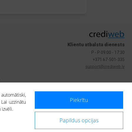
Klientu atbalsta dienests
P - P 09:00 - 17:30
+371 67-501-335
support@crediweb.lv
s
 automātiski,
Piekrītu
 Lai uzzinātu
izvēli.
Papildus opcijas
ietotājs, izmantojot portālā saņemto informāciju, ir atbildīgs par fizisko
 darbībām vai uz to pieņemtajiem lēmumiem, balstoties uz portālā saņemto