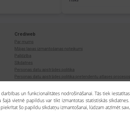
risks
Crediweb
Par mums
Mājas lapas izmantošanas noteikumi
Palīdzība
Sīkdatnes
Personas datu apstrādes politika
Personas datu apstrādes politika pretendentu atlases proceso
Videonovērošana
arbības un funkcionalitātes nodrošināšanai. Tās tiek iestatītas
 šajā vietnē papildus var tikt izmantotas statistiskās sīkdatnes.
a piekrītat šo papildu sīkdatņu izmantošanai, lūdzam atzīmēt savu 
aros saņemtajai informācijai ir uzziņas raksturs, un tai nav juridiska spēka. Portāla l
teikumu ievērošanu. Portāla uzturētājs nav atbildīgs par portāla lietotāju veiktajām