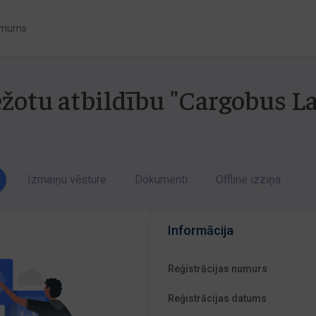
 mums
ežotu atbildību "Cargobus La
Izmaiņu vēsture
Dokumenti
Offline izziņa
Informācija
Reģistrācijas numurs
Reģistrācijas datums