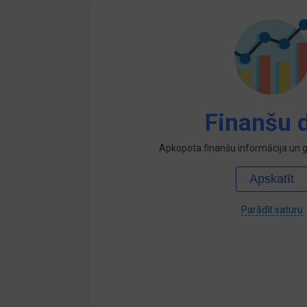
Finanšu d
Apkopota finanšu informācija un ga
Apskatīt
Parādīt saturu