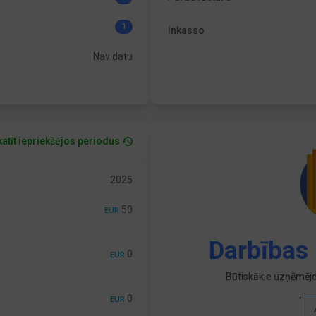
1
Inkasso
Nav datu
atīt iepriekšējos periodus
2025
50
EUR
Darbības 
0
EUR
Būtiskākie uzņēmējd
0
EUR