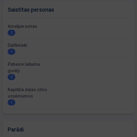
Saistītas personas
Amatpersonas
2
Dalībnieki
1
Patiesie labuma
guvēji
2
Kapitāla daļas citos
uzņēmumos
1
Parādi