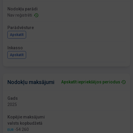
Nodokļu parādi
Nav reģistrēti
Parādvēsture
Apskatīt
Inkasso
Apskatīt
Nodokļu maksājumi
Apskatīt iepriekšējos periodus
Gads
2025
Kopējie maksājumi
valsts kopbudžetā
-54 260
EUR