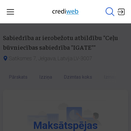
Sabiedrība ar ierobežotu atbildību "Ceļu
būvniecības sabiedrība "IGATE""
Satiksmes 7, Jelgava, Latvija LV-3007
Pārskats
Izziņa
Dzimtas koks
Izmaiņu vēst
Maksātspējas