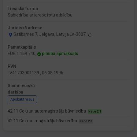
Tiesiskā forma
Sabiedrība ar ierobežotu atbildību
Juridiskā adrese
Satiksmes 7, Jelgava, Latvija LV-3007
Pamatkapitāls
EUR 1 169 740,
pilnībā apmaksāts
PVN
LV41703001139 , 06.08.1996
Saimnieciskā
darbība
Apskatīt visus
42.11 Ceļu un automaģistrāļu būvniecība
Nace 2.1
42.11 Ceļu un maģistrāļu būvniecība
Nace 2.0