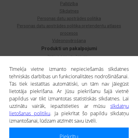
Palīdzība
Sīkdatnes
Personas datu apstrādes politika
Personas datu apstrādes politika pretendentu atlases
procesos
Videonovērošana
Produkti un pakalpojumi
Izziņa par uzņēmumu
Izziņa par privātpersonu
Tīmekļa vietne izmanto nepieciešamās sīkdatnes
Dzimtas koks
tehniskās darbības un funkcionalitātes nodrošināšanai.
Uzņēmumu atlase
Tās tiek iestatītas automātiski, un tām nav jāiegūst
Monitorings
lietotāja piekrišana. Ar Jūsu piekrišanu šajā vietnē
Kredītizziņa par ārvalstu uzņēmumiem
papildus var tikt izmantotas statistiskās sīkdatnes. Lai
uzzinātu vairāk, iepazīstieties ar mūsu
sīkdatņu
® CREDITREFORM Latvija
lietošanas politiku
. Ja piekrītat šo papildu sīkdatņu
SIA
izmantošanai, lūdzam atzīmēt savu izvēli.
People illustrations by Storyset
Piekrītu