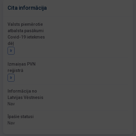
Cita informācija
Valsts piemērotie
atbalsta pasākumi
Covid-19 ietekmes
dēļ
Ir
Izmaiņas PVN
reģistrā
Ir
Informācija no
Latvijas Vēstnesis
Nav
Īpašie statusi
Nav