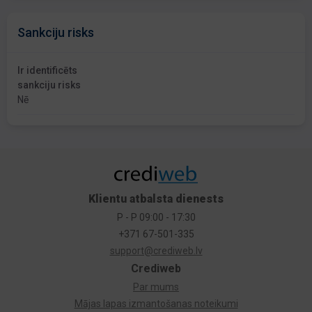
Sankciju risks
Ir identificēts
sankciju risks
Nē
Klientu atbalsta dienests
P - P 09:00 - 17:30
+371 67-501-335
support@crediweb.lv
Crediweb
Par mums
Mājas lapas izmantošanas noteikumi