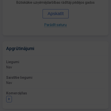
Būtiskākie uzņēmējdarbības rādītāji pēdējos gados
Apskatīt
Parādīt saturu
Apgrūtinājumi
Liegumi
Nav
Saistītie liegumi
Nav
Komercķīlas
Ir