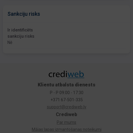
Sankciju risks
Ir identificēts
sankciju risks
Nē
Klientu atbalsta dienests
P - P 09:00 - 17:30
+371 67-501-335
support@crediweb.lv
Crediweb
Par mums
Mājas lapas izmantošanas noteikumi