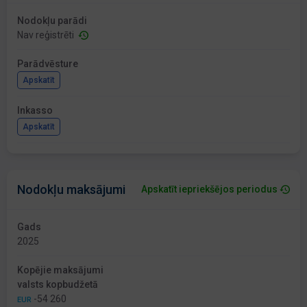
Nodokļu parādi
Nav reģistrēti
Parādvēsture
Apskatīt
Inkasso
Apskatīt
Nodokļu maksājumi
Apskatīt iepriekšējos periodus
Gads
2025
Kopējie maksājumi
valsts kopbudžetā
-54 260
EUR