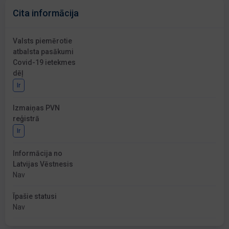
Cita informācija
Valsts piemērotie
atbalsta pasākumi
Covid-19 ietekmes
dēļ
Ir
Izmaiņas PVN
reģistrā
Ir
Informācija no
Latvijas Vēstnesis
Nav
Īpašie statusi
Nav