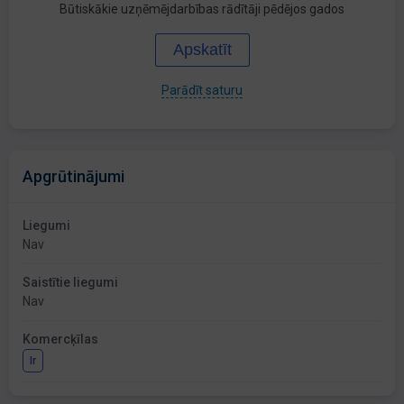
Būtiskākie uzņēmējdarbības rādītāji pēdējos gados
Apskatīt
Parādīt saturu
Apgrūtinājumi
Liegumi
Nav
Saistītie liegumi
Nav
Komercķīlas
Ir