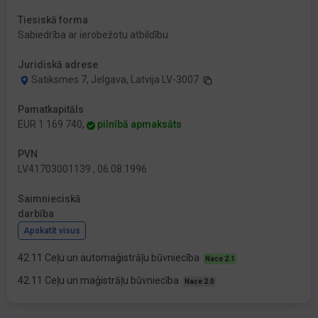
Tiesiskā forma
Sabiedrība ar ierobežotu atbildību
Juridiskā adrese
Satiksmes 7, Jelgava, Latvija LV-3007
Pamatkapitāls
EUR 1 169 740,
pilnībā apmaksāts
PVN
LV41703001139 , 06.08.1996
Saimnieciskā
darbība
Apskatīt visus
42.11 Ceļu un automaģistrāļu būvniecība
Nace 2.1
42.11 Ceļu un maģistrāļu būvniecība
Nace 2.0