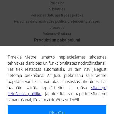
Palīdzība
Sīkdatnes
Personas datu apstrādes politika
Personas datu apstrādes politika pretendentu atlases
procesos
Videonovērošana
Produkti un pakalpojumi
Izziņa par uzņēmumu
Izziņa par privātpersonu
Tīmekļa vietne izmanto nepieciešamās sīkdatnes
Dzimtas koks
tehniskās darbības un funkcionalitātes nodrošināšanai.
Uzņēmumu atlase
Tās tiek iestatītas automātiski, un tām nav jāiegūst
Monitorings
lietotāja piekrišana. Ar Jūsu piekrišanu šajā vietnē
Kredītizziņa par ārvalstu uzņēmumiem
papildus var tikt izmantotas statistiskās sīkdatnes. Lai
uzzinātu vairāk, iepazīstieties ar mūsu
sīkdatņu
® CREDITREFORM Latvija
lietošanas politiku
. Ja piekrītat šo papildu sīkdatņu
SIA
izmantošanai, lūdzam atzīmēt savu izvēli.
People illustrations by Storyset
Piekrītu