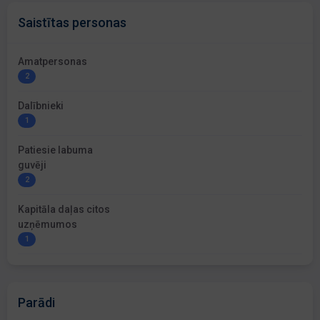
Saistītas personas
Amatpersonas
2
Dalībnieki
1
Patiesie labuma
guvēji
2
Kapitāla daļas citos
uzņēmumos
1
Parādi