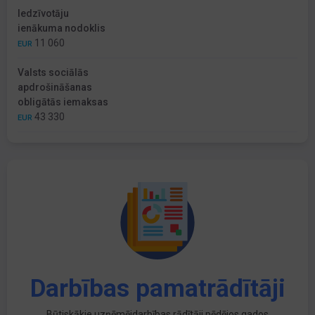
Iedzīvotāju
ienākuma nodoklis
11 060
EUR
Valsts sociālās
apdrošināšanas
obligātās iemaksas
43 330
EUR
Darbības pamatrādītāji
Būtiskākie uzņēmējdarbības rādītāji pēdējos gados