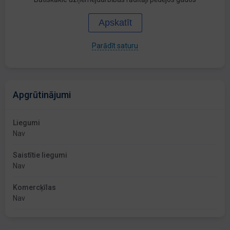
Apskatīt
Parādīt saturu
Apgrūtinājumi
Liegumi
Nav
Saistītie liegumi
Nav
Komercķīlas
Nav