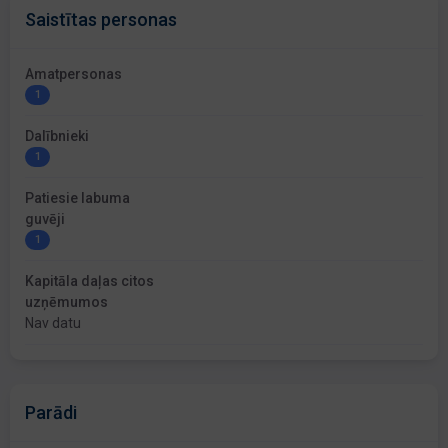
Saistītas personas
Amatpersonas
1
Dalībnieki
1
Patiesie labuma
guvēji
1
Kapitāla daļas citos
uzņēmumos
Nav datu
Parādi