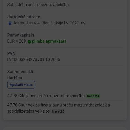
Sabiedrība ar ierobežotu atbildību
Juridiskā adrese
Jasmuižas 4-4, Rīga, Latvija LV-1021
Pamatkapitāls
EUR 4 269,
pilnībā apmaksāts
PVN
LV40003854873 , 31.10.2006
Saimnieciskā
darbība
Apskatīt visus
47.78 Citu jaunu preču mazumtirdzniecība
Nace 2.1
47.78 Citur neklasificēta jaunu preču mazumtirdzniecība
specializētajos veikalos
Nace 2.0