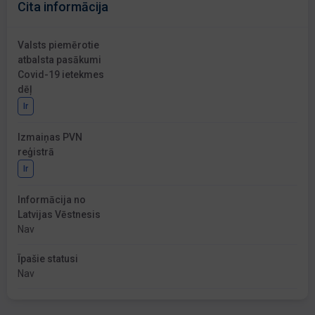
Cita informācija
Valsts piemērotie
atbalsta pasākumi
Covid-19 ietekmes
dēļ
Ir
Izmaiņas PVN
reģistrā
Ir
Informācija no
Latvijas Vēstnesis
Nav
Īpašie statusi
Nav