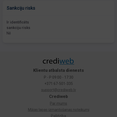
Sankciju risks
Ir identificēts
sankciju risks
Nē
Klientu atbalsta dienests
P - P 09:00 - 17:30
+371 67-501-335
support@crediweb.lv
Crediweb
Par mums
Mājas lapas izmantošanas noteikumi
Palīdzība