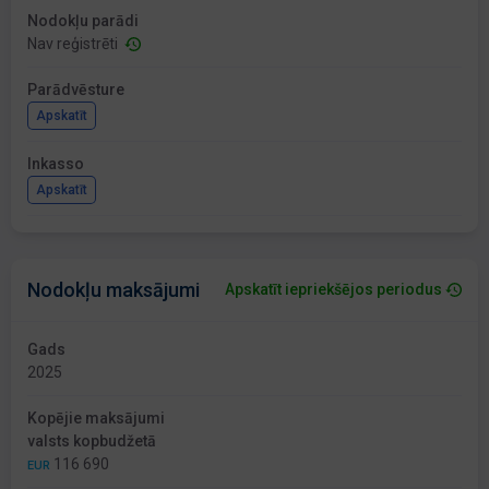
Nodokļu parādi
Nav reģistrēti
Parādvēsture
Apskatīt
Inkasso
Apskatīt
Nodokļu maksājumi
Apskatīt iepriekšējos periodus
Gads
2025
Kopējie maksājumi
valsts kopbudžetā
116 690
EUR