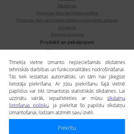
Sīkdatnes
Personas datu apstrādes politika
Personas datu apstrādes politika pretendentu atlases
procesos
Videonovērošana
Produkti un pakalpojumi
Izziņa par uzņēmumu
Izziņa par privātpersonu
Tīmekļa vietne izmanto nepieciešamās sīkdatnes
Dzimtas koks
tehniskās darbības un funkcionalitātes nodrošināšanai.
Uzņēmumu atlase
Tās tiek iestatītas automātiski, un tām nav jāiegūst
Monitorings
lietotāja piekrišana. Ar Jūsu piekrišanu šajā vietnē
Kredītizziņa par ārvalstu uzņēmumiem
papildus var tikt izmantotas statistiskās sīkdatnes. Lai
uzzinātu vairāk, iepazīstieties ar mūsu
sīkdatņu
® CREDITREFORM Latvija
lietošanas politiku
. Ja piekrītat šo papildu sīkdatņu
SIA
izmantošanai, lūdzam atzīmēt savu izvēli.
People illustrations by Storyset
Piekrītu
Informāciju no Uzņēmumu reģistra nodrošina SIA CREDITREFORM Latvija.