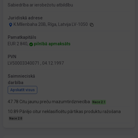
Sabiedrība ar ierobežotu atbildību
Juridiskā adrese
K.Mīlenbaha 20B, Rīga, Latvija LV-1050
Pamatkapitāls
EUR 2 840,
pilnībā apmaksāts
PVN
LV50003340071 , 04.12.1997
Saimnieciskā
darbība
Apskatīt visus
47.78 Citu jaunu preču mazumtirdzniecība
Nace 2.1
10.89 Pārējo citur neklasificētu pārtikas produktu ražošana
Nace 2.0