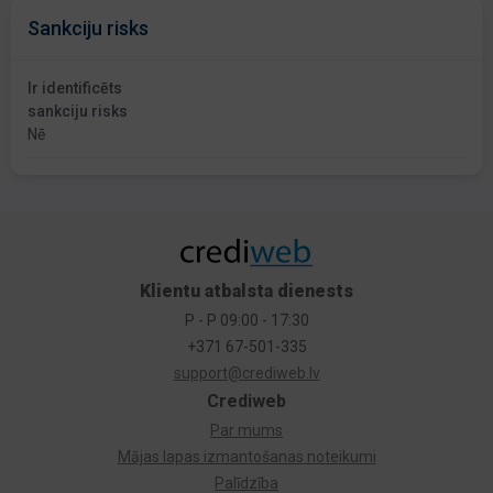
Sankciju risks
Ir identificēts
sankciju risks
Nē
Klientu atbalsta dienests
P - P 09:00 - 17:30
+371 67-501-335
support@crediweb.lv
Crediweb
Par mums
Mājas lapas izmantošanas noteikumi
Palīdzība