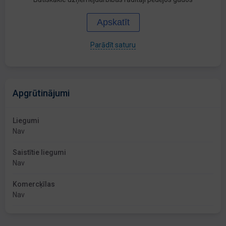
Apskatīt
Parādīt saturu
Apgrūtinājumi
Liegumi
Nav
Saistītie liegumi
Nav
Komercķīlas
Nav