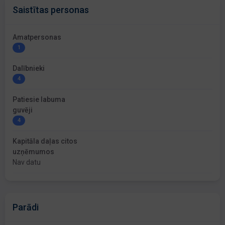
Saistītas personas
Amatpersonas
1
Dalībnieki
4
Patiesie labuma
guvēji
4
Kapitāla daļas citos
uzņēmumos
Nav datu
Parādi