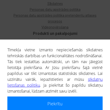
Sīkdatnes
Personas datu apstrādes politika
Personas datu apstrādes politika pretendentu atlases
procesos
Videonovērošana
Produkti un pakalpojumi
Izziņa par uzņēmumu
Izziņa par privātpersonu
Tīmekļa vietne izmanto nepieciešamās sīkdatnes
Dzimtas koks
tehniskās darbības un funkcionalitātes nodrošināšanai.
Uzņēmumu atlase
Tās tiek iestatītas automātiski, un tām nav jāiegūst
Monitorings
lietotāja piekrišana. Ar Jūsu piekrišanu šajā vietnē
Kredītizziņa par ārvalstu uzņēmumiem
papildus var tikt izmantotas statistiskās sīkdatnes. Lai
uzzinātu vairāk, iepazīstieties ar mūsu
sīkdatņu
® CREDITREFORM Latvija
lietošanas politiku
. Ja piekrītat šo papildu sīkdatņu
SIA
izmantošanai, lūdzam atzīmēt savu izvēli.
People illustrations by Storyset
Piekrītu
Informāciju no Uzņēmumu reģistra nodrošina SIA CREDITREFORM Latvija.