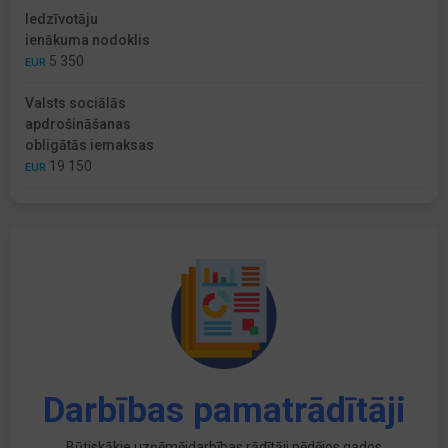
Iedzīvotāju
ienākuma nodoklis
5 350
EUR
Valsts sociālās
apdrošināšanas
obligātās iemaksas
19 150
EUR
Darbības pamatrādītāji
Būtiskākie uzņēmējdarbības rādītāji pēdējos gados