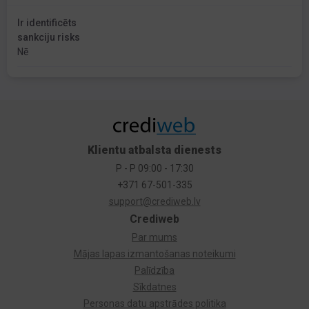
Ir identificēts
sankciju risks
Nē
Klientu atbalsta dienests
P - P 09:00 - 17:30
+371 67-501-335
support@crediweb.lv
Crediweb
Par mums
Mājas lapas izmantošanas noteikumi
Palīdzība
Sīkdatnes
Personas datu apstrādes politika