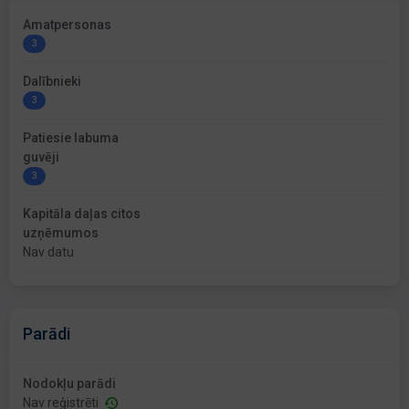
Amatpersonas
3
Dalībnieki
3
Patiesie labuma
guvēji
3
Kapitāla daļas citos
uzņēmumos
Nav datu
Parādi
Nodokļu parādi
Nav reģistrēti