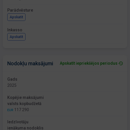
Parādvēsture
Apskatīt
Inkasso
Apskatīt
Nodokļu maksājumi
Apskatīt iepriekšējos periodus
Gads
2025
Kopējie maksājumi
valsts kopbudžetā
117 290
EUR
Iedzīvotāju
ienākuma nodoklis