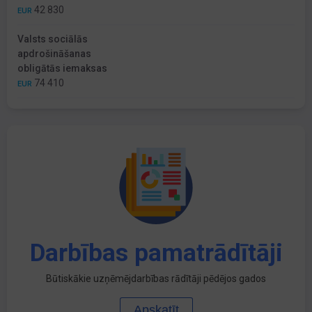
42 830
EUR
Valsts sociālās
apdrošināšanas
obligātās iemaksas
74 410
EUR
Darbības pamatrādītāji
Būtiskākie uzņēmējdarbības rādītāji pēdējos gados
Apskatīt