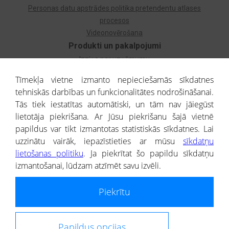
Personas datu apstrādes politika pretendentu atlases
procesos
Videonovērošana
Produkti un pakalpojumi
Izziņa par uzņēmumu
Izziņa par privātpersonu
Tīmekļa vietne izmanto nepieciešamās sīkdatnes
Dzimtas koks
tehniskās darbības un funkcionalitātes nodrošināšanai.
Uzņēmumu atlase
Tās tiek iestatītas automātiski, un tām nav jāiegūst
Monitorings
lietotāja piekrišana. Ar Jūsu piekrišanu šajā vietnē
Kredītizziņa par ārvalstu uzņēmumiem
papildus var tikt izmantotas statistiskās sīkdatnes. Lai
uzzinātu vairāk, iepazīstieties ar mūsu
sīkdatņu
® CREDITREFORM Latvija
lietošanas politiku
. Ja piekrītat šo papildu sīkdatņu
SIA
izmantošanai, lūdzam atzīmēt savu izvēli.
People illustrations by Storyset
Piekrītu
Informāciju no Uzņēmumu reģistra nodrošina SIA CREDITREFORM Latvija.
Portāla ietvaros saņemtajai informācijai ir uzziņas raksturs, un tai nav
juridiska spēka. Portāla lietotājs, izmantojot portālā saņemto informāciju, ir
atbildīgs par fizisko personu datu aizsardzības tiesiskā regulējuma, kā arī
Papildus opcijas