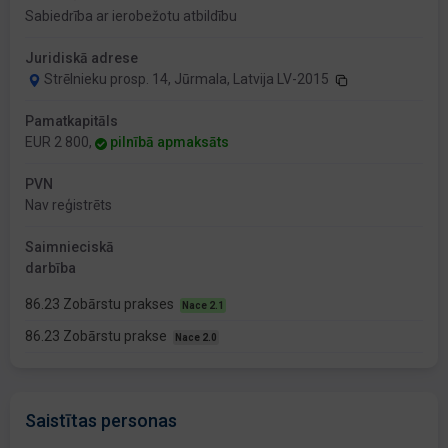
Sabiedrība ar ierobežotu atbildību
Juridiskā adrese
Strēlnieku prosp. 14, Jūrmala, Latvija LV-2015
Pamatkapitāls
EUR 2 800,
pilnībā apmaksāts
PVN
Nav reģistrēts
Saimnieciskā
darbība
86.23 Zobārstu prakses
Nace 2.1
86.23 Zobārstu prakse
Nace 2.0
Saistītas personas