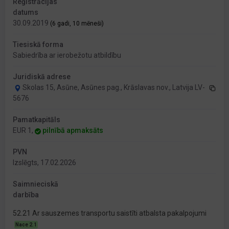
Reģistrācijas
datums
30.09.2019
(6 gadi, 10 mēneši)
Tiesiskā forma
Sabiedrība ar ierobežotu atbildību
Juridiskā adrese
Skolas 15, Asūne, Asūnes pag., Krāslavas nov., Latvija LV-
5676
Pamatkapitāls
EUR 1,
pilnībā apmaksāts
PVN
Izslēgts, 17.02.2026
Saimnieciskā
darbība
52.21 Ar sauszemes transportu saistīti atbalsta pakalpojumi
Nace 2.1