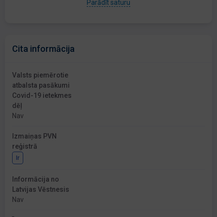
Parādīt saturu
Cita informācija
Valsts piemērotie
atbalsta pasākumi
Covid-19 ietekmes
dēļ
Nav
Izmaiņas PVN
reģistrā
Ir
Informācija no
Latvijas Vēstnesis
Nav