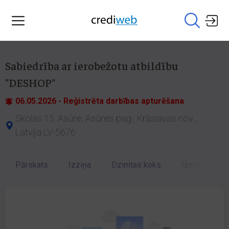
Sabiedrība ar ierobežotu atbildību
"DESHOP"
06.05.2026 - Reģistrēta darbības apturēšana
Skolas 15, Asūne, Asūnes pag., Krāslavas nov.,
Latvija LV-5676
Pārskats
Izziņa
Dzimtas koks
Izmaiņu vēst