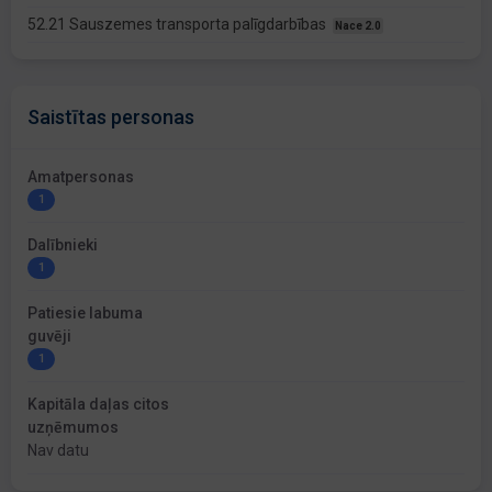
52.21 Sauszemes transporta palīgdarbības
Nace 2.0
Saistītas personas
Amatpersonas
1
Dalībnieki
1
Patiesie labuma
guvēji
1
Kapitāla daļas citos
uzņēmumos
Nav datu