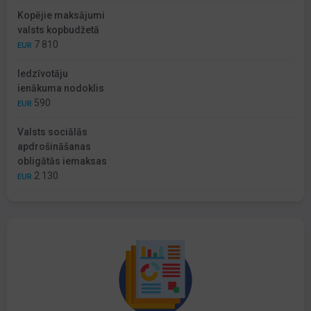
Kopējie maksājumi
valsts kopbudžetā
7 810
EUR
Iedzīvotāju
ienākuma nodoklis
590
EUR
Valsts sociālās
apdrošināšanas
obligātās iemaksas
2 130
EUR