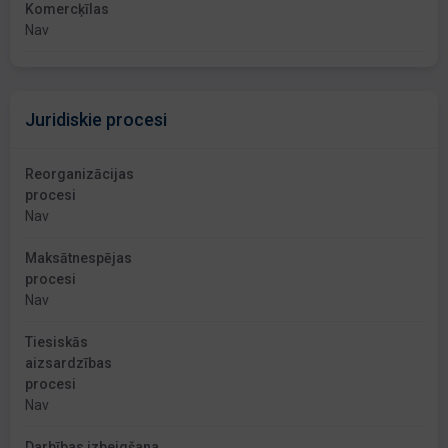
Komercķīlas
Nav
Juridiskie procesi
Reorganizācijas
procesi
Nav
Maksātnespējas
procesi
Nav
Tiesiskās
aizsardzības
procesi
Nav
Darbības izbeigšana