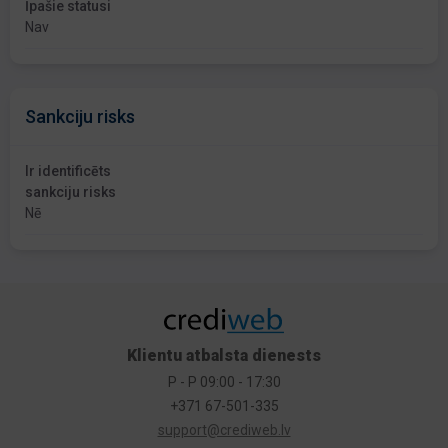
Īpašie statusi
Nav
Sankciju risks
Ir identificēts
sankciju risks
Nē
Klientu atbalsta dienests
P - P 09:00 - 17:30
+371 67-501-335
support@crediweb.lv