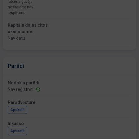
labuma guvēju
noskaidrot nav
iespējams
Kapitāla daļas citos
uzņēmumos
Nav datu
Parādi
Nodokļu parādi
Nav reģistrēti
Parādvēsture
Apskatīt
Inkasso
Apskatīt