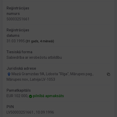
Reģistrācijas
numurs
50003251661
Reģistrācijas
datums
31.03.1995
(31 gads, 4 mēneši)
Tiesiskā forma
Sabiedrība ar ierobežotu atbildību
Juridiskā adrese
Mazā Gramzdas 9A, Lidosta "Rīga", Mārupes pag.,
Mārupes nov., Latvija LV-1053
Pamatkapitāls
EUR 102 000,
pilnībā apmaksāts
PVN
LV50003251661 , 10.09.1996