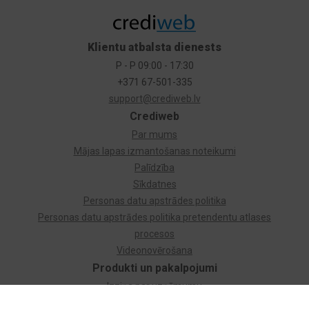
Klientu atbalsta dienests
P - P 09:00 - 17:30
+371 67-501-335
support@crediweb.lv
Crediweb
Par mums
Mājas lapas izmantošanas noteikumi
Palīdzība
Sīkdatnes
Personas datu apstrādes politika
Personas datu apstrādes politika pretendentu atlases
procesos
Videonovērošana
Produkti un pakalpojumi
Izziņa par uzņēmumu
Izziņa par privātpersonu