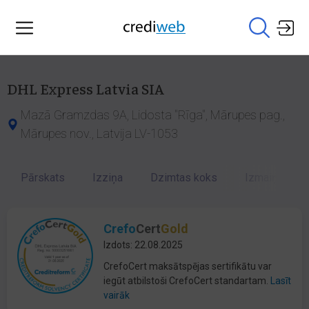
DHL Express Latvia SIA
Mazā Gramzdas 9A, Lidosta "Rīga", Mārupes pag.,
Mārupes nov., Latvija LV-1053
Pārskats
Izziņa
Dzimtas koks
Izmaiņu vēst
Crefo
Cert
Gold
Izdots: 22.08.2025
CrefoCert maksātspējas sertifikātu var
iegūt atbilstoši CrefoCert standartam.
Lasīt
vairāk