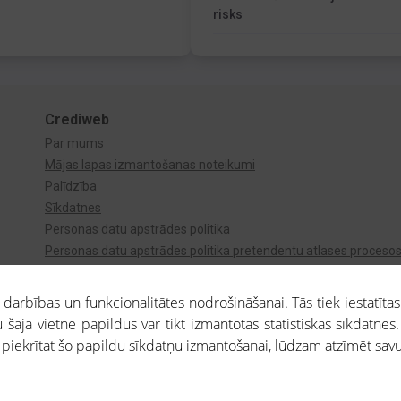
risks
Crediweb
Par mums
Mājas lapas izmantošanas noteikumi
Palīdzība
Sīkdatnes
Personas datu apstrādes politika
Personas datu apstrādes politika pretendentu atlases proceso
Videonovērošana
arbības un funkcionalitātes nodrošināšanai. Tās tiek iestatītas
 šajā vietnē papildus var tikt izmantotas statistiskās sīkdatnes.
a piekrītat šo papildu sīkdatņu izmantošanai, lūdzam atzīmēt savu 
aros saņemtajai informācijai ir uzziņas raksturs, un tai nav juridiska spēka. Portāla l