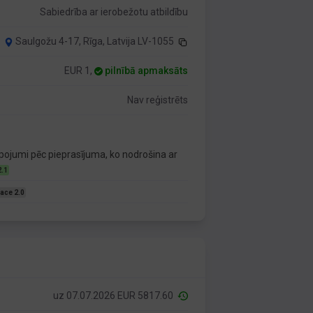
Sabiedrība ar ierobežotu atbildību
Saulgožu 4-17, Rīga, Latvija LV-1055
EUR 1,
pilnībā apmaksāts
Nav reģistrēts
pojumi pēc pieprasījuma, ko nodrošina ar
2.1
ace 2.0
uz 07.07.2026 EUR 5817.60