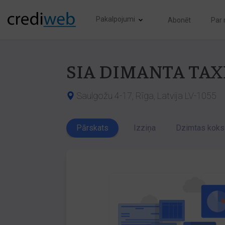
Pakalpojumi
Abonēt
Par
SIA DIMANTA TAX
Saulgožu 4-17, Rīga, Latvija LV-1055
Pārskats
Izziņa
Dzimtas koks