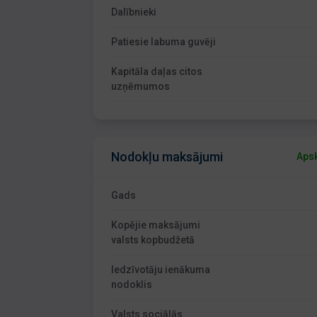
Dalībnieki
Patiesie labuma guvēji
Kapitāla daļas citos
uzņēmumos
Nodokļu maksājumi
Apsk
Gads
Kopējie maksājumi
valsts kopbudžetā
Iedzīvotāju ienākuma
nodoklis
Valsts sociālās