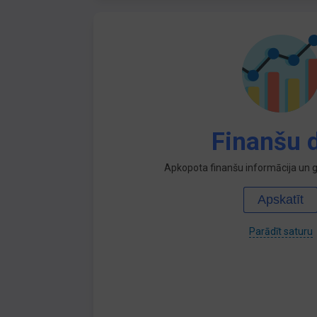
Finanšu d
Apkopota finanšu informācija un ga
Apskatīt
Parādīt saturu