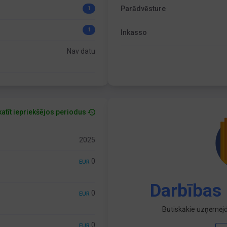
Parādvēsture
1
1
Inkasso
Nav datu
atīt iepriekšējos periodus
2025
0
EUR
Darbības 
0
EUR
Būtiskākie uzņēmējd
0
EUR