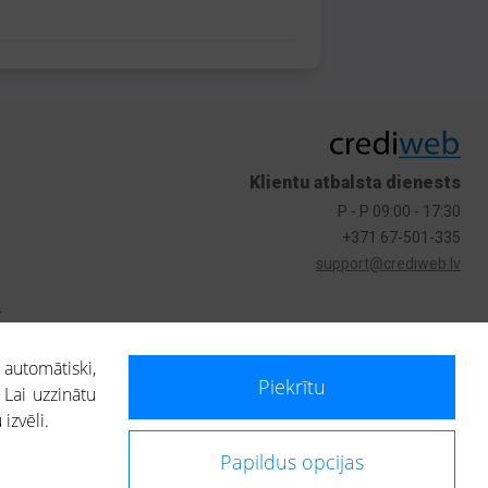
Klientu atbalsta dienests
P - P 09:00 - 17:30
+371 67-501-335
support@crediweb.lv
s
 automātiski,
Piekrītu
 Lai uzzinātu
izvēli.
Papildus opcijas
ietotājs, izmantojot portālā saņemto informāciju, ir atbildīgs par fizisko