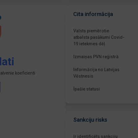
Cita informācija
Valsts piemērotie
atbalsta pasākumi Covid-
19 ietekmes dēļ
Izmaiņas PVN reģistrā
ati
Informācija no Latvijas
lvenie koeficienti
Vēstnesis
Īpašie statusi
Sankciju risks
Ir identificēts sankciju