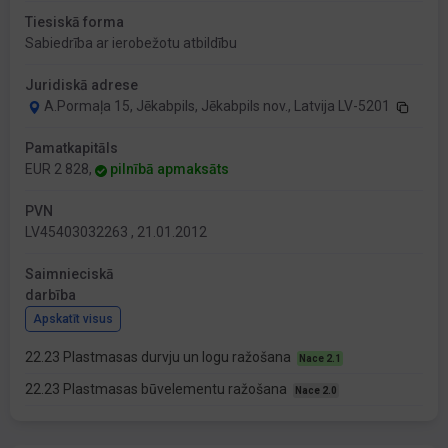
Tiesiskā forma
Sabiedrība ar ierobežotu atbildību
Juridiskā adrese
A.Pormaļa 15, Jēkabpils, Jēkabpils nov., Latvija LV-5201
Pamatkapitāls
EUR 2 828,
pilnībā apmaksāts
PVN
LV45403032263 , 21.01.2012
Saimnieciskā
darbība
Apskatīt visus
22.23 Plastmasas durvju un logu ražošana
Nace 2.1
22.23 Plastmasas būvelementu ražošana
Nace 2.0