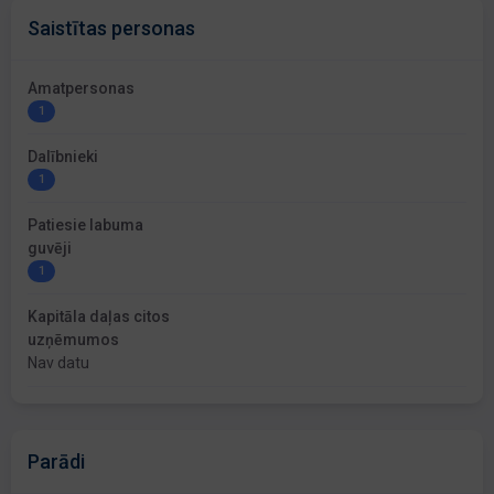
Saistītas personas
Amatpersonas
1
Dalībnieki
1
Patiesie labuma
guvēji
1
Kapitāla daļas citos
uzņēmumos
Nav datu
Parādi