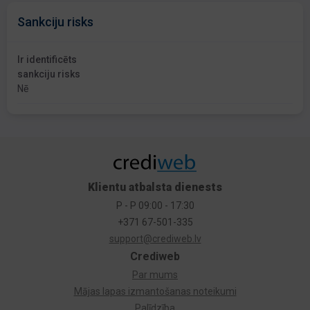
Sankciju risks
Ir identificēts
sankciju risks
Nē
Klientu atbalsta dienests
P - P 09:00 - 17:30
+371 67-501-335
support@crediweb.lv
Crediweb
Par mums
Mājas lapas izmantošanas noteikumi
Palīdzība