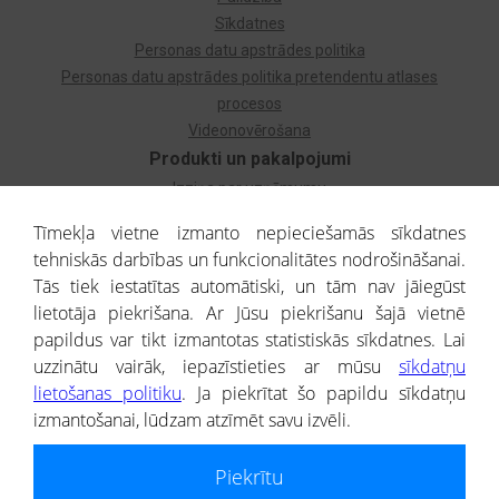
Sīkdatnes
Personas datu apstrādes politika
Personas datu apstrādes politika pretendentu atlases
procesos
Videonovērošana
Produkti un pakalpojumi
Izziņa par uzņēmumu
Izziņa par privātpersonu
Tīmekļa vietne izmanto nepieciešamās sīkdatnes
Dzimtas koks
tehniskās darbības un funkcionalitātes nodrošināšanai.
Uzņēmumu atlase
Tās tiek iestatītas automātiski, un tām nav jāiegūst
Monitorings
lietotāja piekrišana. Ar Jūsu piekrišanu šajā vietnē
Kredītizziņa par ārvalstu uzņēmumiem
papildus var tikt izmantotas statistiskās sīkdatnes. Lai
uzzinātu vairāk, iepazīstieties ar mūsu
sīkdatņu
® CREDITREFORM Latvija
lietošanas politiku
. Ja piekrītat šo papildu sīkdatņu
SIA
izmantošanai, lūdzam atzīmēt savu izvēli.
People illustrations by Storyset
Piekrītu
Informāciju no Uzņēmumu reģistra nodrošina SIA CREDITREFORM Latvija.