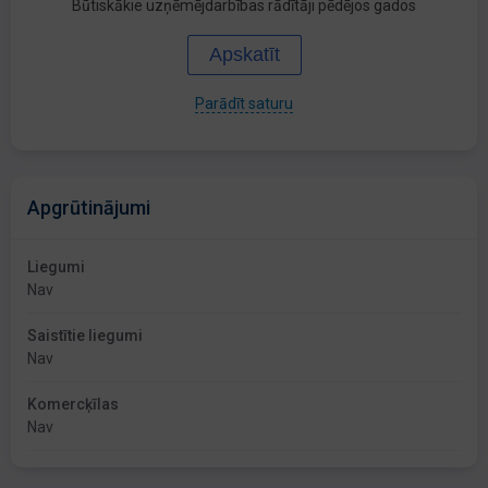
Būtiskākie uzņēmējdarbības rādītāji pēdējos gados
Apskatīt
Parādīt saturu
Apgrūtinājumi
Liegumi
Nav
Saistītie liegumi
Nav
Komercķīlas
Nav