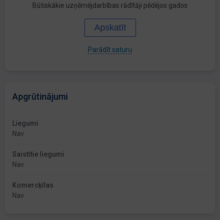
Būtiskākie uzņēmējdarbības rādītāji pēdējos gados
Apskatīt
Parādīt saturu
Apgrūtinājumi
Liegumi
Nav
Saistītie liegumi
Nav
Komercķīlas
Nav