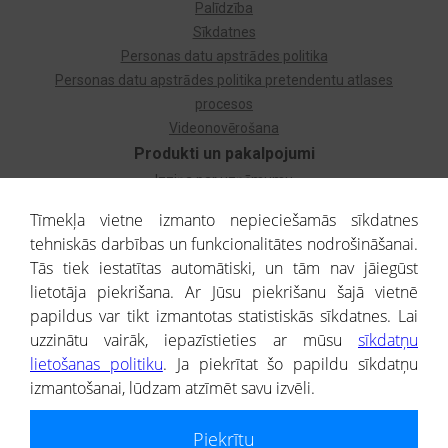
Palīdzība
Sīkdatnes
Personas datu apstrādes politika
Personas datu apstrādes politika pretendentu atlases
procesos
Videonovērošana
Produkti un pakalpojumi
Izziņa par uzņēmumu
Izziņa par privātpersonu
Tīmekļa vietne izmanto nepieciešamās sīkdatnes
Dzimtas koks
tehniskās darbības un funkcionalitātes nodrošināšanai.
Uzņēmumu atlase
Tās tiek iestatītas automātiski, un tām nav jāiegūst
Monitorings
lietotāja piekrišana. Ar Jūsu piekrišanu šajā vietnē
Kredītizziņa par ārvalstu uzņēmumiem
papildus var tikt izmantotas statistiskās sīkdatnes. Lai
uzzinātu vairāk, iepazīstieties ar mūsu
sīkdatņu
® CREDITREFORM Latvija
lietošanas politiku
. Ja piekrītat šo papildu sīkdatņu
SIA
izmantošanai, lūdzam atzīmēt savu izvēli.
People illustrations by Storyset
Piekrītu