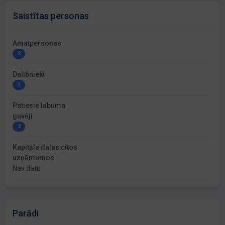
Saistītas personas
Amatpersonas
2
Dalībnieki
3
Patiesie labuma
guvēji
2
Kapitāla daļas citos
uzņēmumos
Nav datu
Parādi