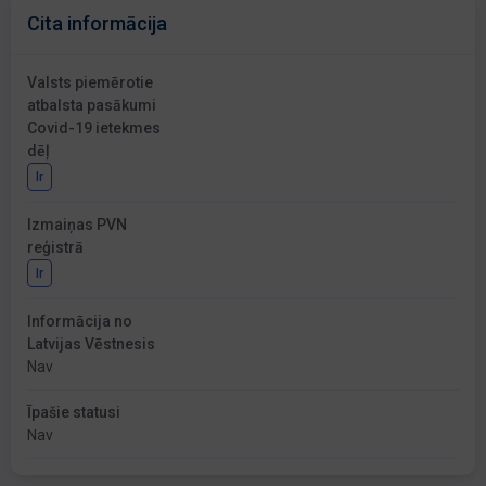
Cita informācija
Valsts piemērotie
atbalsta pasākumi
Covid-19 ietekmes
dēļ
Ir
Izmaiņas PVN
reģistrā
Ir
Informācija no
Latvijas Vēstnesis
Nav
Īpašie statusi
Nav