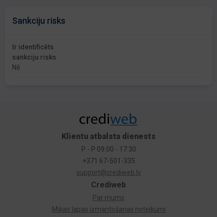
Sankciju risks
Ir identificēts
sankciju risks
Nē
Klientu atbalsta dienests
P - P 09:00 - 17:30
+371 67-501-335
support@crediweb.lv
Crediweb
Par mums
Mājas lapas izmantošanas noteikumi