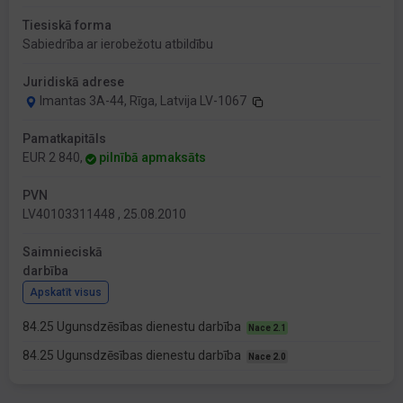
Tiesiskā forma
Sabiedrība ar ierobežotu atbildību
Juridiskā adrese
Imantas 3A-44, Rīga, Latvija LV-1067
Pamatkapitāls
EUR 2 840,
pilnībā apmaksāts
PVN
LV40103311448 , 25.08.2010
Saimnieciskā
darbība
Apskatīt visus
84.25 Ugunsdzēsības dienestu darbība
Nace 2.1
84.25 Ugunsdzēsības dienestu darbība
Nace 2.0