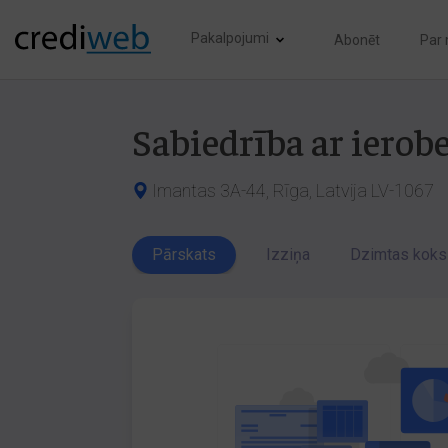
Pakalpojumi
Abonēt
Par
Sabiedrība ar ier
Imantas 3A-44, Rīga, Latvija LV-1067
Pārskats
Izziņa
Dzimtas koks