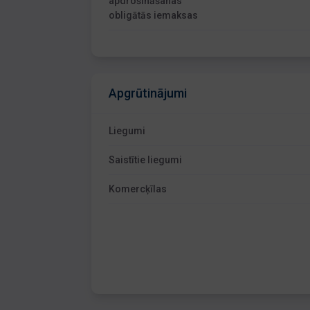
apdrošināšanas
obligātās iemaksas
Apgrūtinājumi
Liegumi
Saistītie liegumi
Komercķīlas