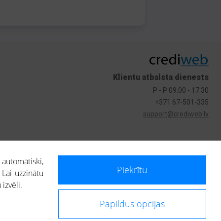
Klientu atbalsta dienests
P - P 09:00 - 17:30
+371 67-501-335
support@crediweb.lv
s
 automātiski,
Piekrītu
 Lai uzzinātu
izvēli.
Papildus opcijas
ietotājs, izmantojot portālā saņemto informāciju, ir atbildīgs par fizisko
 darbībām vai uz to pieņemtajiem lēmumiem, balstoties uz portālā saņemto