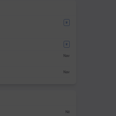
Ir
Ir
Nav
Nav
Nē