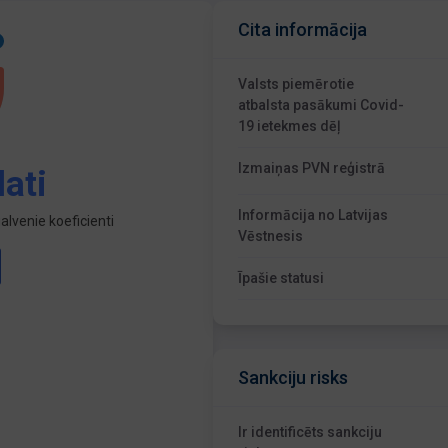
Cita informācija
Valsts piemērotie
atbalsta pasākumi Covid-
19 ietekmes dēļ
Izmaiņas PVN reģistrā
ati
Informācija no Latvijas
lvenie koeficienti
Vēstnesis
Īpašie statusi
Sankciju risks
Ir identificēts sankciju