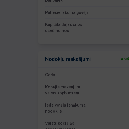
Dalībnieki
Patiesie labuma guvēji
Kapitāla daļas citos
uzņēmumos
Nodokļu maksājumi
Apsk
Gads
Kopējie maksājumi
valsts kopbudžetā
Iedzīvotāju ienākuma
nodoklis
Valsts sociālās