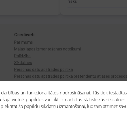
risks
Crediweb
Par mums
Mājas lapas izmantošanas noteikumi
Palīdzība
Sīkdatnes
Personas datu apstrādes politika
Personas datu apstrādes politika pretendentu atlases proceso
Videonovērošana
arbības un funkcionalitātes nodrošināšanai. Tās tiek iestatītas
 šajā vietnē papildus var tikt izmantotas statistiskās sīkdatnes.
a piekrītat šo papildu sīkdatņu izmantošanai, lūdzam atzīmēt savu 
aros saņemtajai informācijai ir uzziņas raksturs, un tai nav juridiska spēka. Portāla l
teikumu ievērošanu. Portāla uzturētājs nav atbildīgs par portāla lietotāju veiktajām