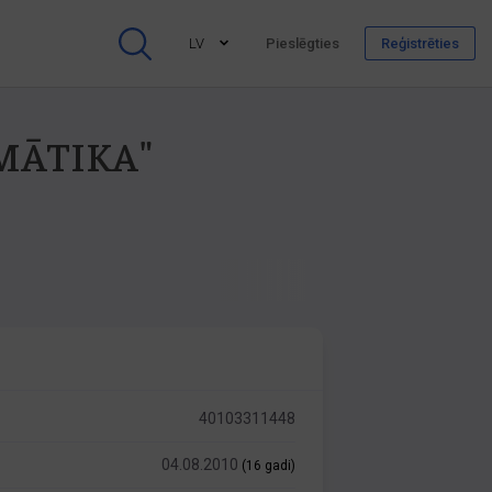
LV
Pieslēgties
Reģistrēties
OMĀTIKA"
40103311448
04.08.2010
(16 gadi)