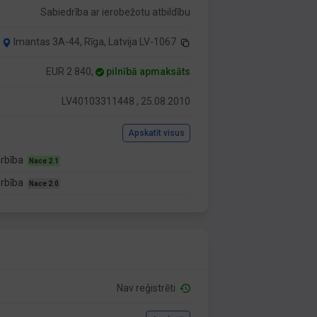
Sabiedrība ar ierobežotu atbildību
Imantas 3A-44, Rīga, Latvija LV-1067
EUR 2 840,
pilnībā apmaksāts
LV40103311448 , 25.08.2010
Apskatīt visus
arbība
Nace 2.1
arbība
Nace 2.0
Nav reģistrēti