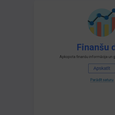
Finanšu d
Apkopota finanšu informācija un ga
Apskatīt
Parādīt saturu