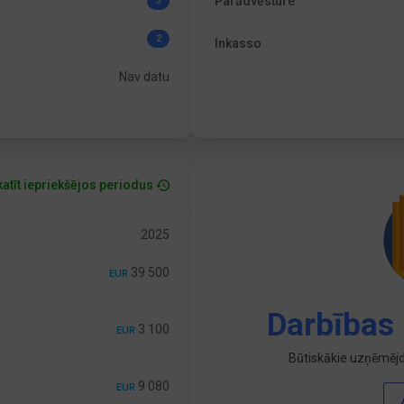
Parādvēsture
3
2
Inkasso
Nav datu
atīt iepriekšējos periodus
2025
39 500
EUR
Darbības 
3 100
EUR
Būtiskākie uzņēmējd
9 080
EUR