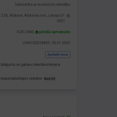
Sabiedrība ar ierobežotu atbildību
s 21B, Alūksne, Alūksnes nov., Latvija LV-
4301
EUR 2 840,
pilnībā apmaksāts
LV44103033843 , 05.01.2005
Apskatīt visus
rādājumu un gatavu tekstila interjera
nespecializētajos veikalos
Nace 2.0