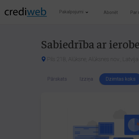
Pakalpojumi
Abonēt
Par
Sabiedrība ar ierob
Pils 21B, Alūksne, Alūksnes nov., Latvij
Pārskats
Izziņa
Dzimtas koks