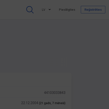
LV
Pieslēgties
Reģistrēties
44103033843
22.12.2004
(21 gads, 7 mēneši)