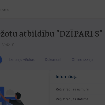
 mums
ežotu atbildību "DZĪPARI S"
a LV-4301
Izmaiņu vēsture
Dokumenti
Offline izziņa
Informācija
Reģistrācijas numurs
Reģistrācijas datums