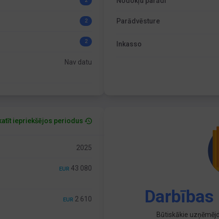
Nodokļu parādi
2
Parādvēsture
2
2
Inkasso
Nav datu
atīt iepriekšējos periodus
2025
43 080
EUR
Darbības 
2 610
EUR
Būtiskākie uzņēmējd