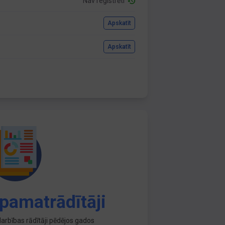
Nav reģistrēti
Apskatīt
Apskatīt
pamatrādītāji
arbības rādītāji pēdējos gados