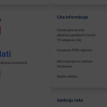
Cita informācija
Valsts piemērotie
atbalsta pasākumi Covid-
19 ietekmes dēļ
Izmaiņas PVN reģistrā
ati
Informācija no Latvijas
lvenie koeficienti
Vēstnesis
Īpašie statusi
Sankciju risks