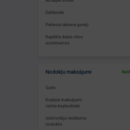
Amatpersonas
Dalībnieki
Patiesie labuma guvēji
Kapitāla daļas citos
uzņēmumos
Nodokļu maksājumi
Apsk
Gads
Kopējie maksājumi
valsts kopbudžetā
Iedzīvotāju ienākuma
nodoklis