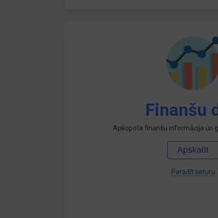
Finanšu d
Apkopota finanšu informācija un ga
Apskatīt
Parādīt saturu