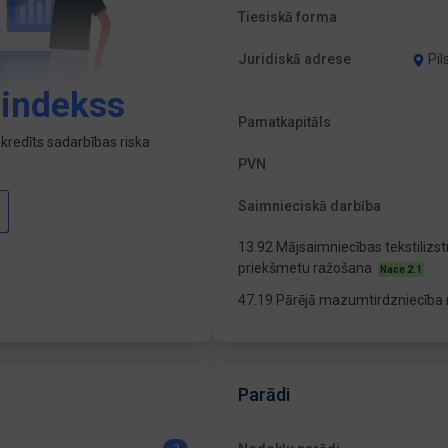
Tiesiskā forma
Juridiskā adrese
Pil
 indekss
Pamatkapitāls
kredīts sadarbības riska
PVN
Saimnieciskā darbība
13.92 Mājsaimniecības tekstilizst
priekšmetu ražošana
Nace 2.1
47.19 Pārējā mazumtirdzniecība 
Parādi