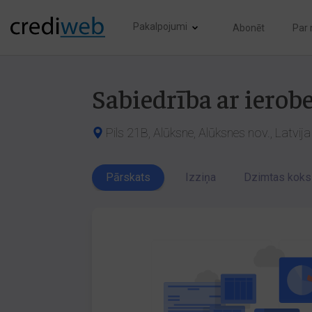
Pakalpojumi
Abonēt
Par
Sabiedrība ar ierob
Pils 21B, Alūksne, Alūksnes nov., Latvij
Pārskats
Izziņa
Dzimtas koks