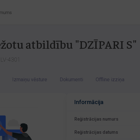
 mums
ežotu atbildību "DZĪPARI S"
a LV-4301
Izmaiņu vēsture
Dokumenti
Offline izziņa
Informācija
Reģistrācijas numurs
Reģistrācijas datums