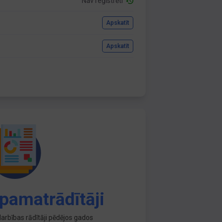
Nav reģistrēti
Apskatīt
Apskatīt
pamatrādītāji
arbības rādītāji pēdējos gados