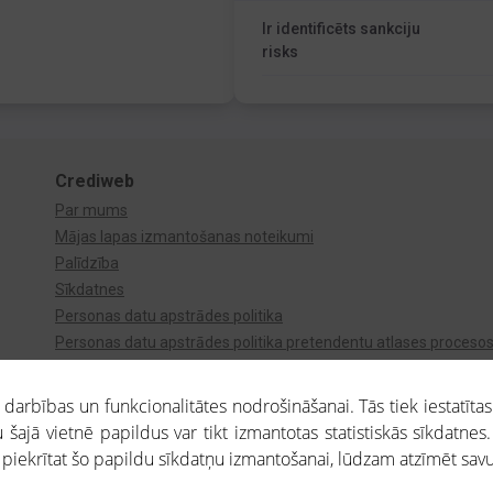
Ir identificēts sankciju
risks
Crediweb
Par mums
Mājas lapas izmantošanas noteikumi
Palīdzība
Sīkdatnes
Personas datu apstrādes politika
Personas datu apstrādes politika pretendentu atlases proceso
Videonovērošana
arbības un funkcionalitātes nodrošināšanai. Tās tiek iestatītas
 šajā vietnē papildus var tikt izmantotas statistiskās sīkdatnes.
a piekrītat šo papildu sīkdatņu izmantošanai, lūdzam atzīmēt savu 