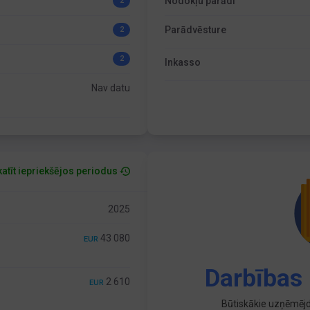
Nodokļu parādi
2
Parādvēsture
2
2
Inkasso
Nav datu
atīt iepriekšējos periodus
2025
43 080
EUR
Darbības 
2 610
EUR
Būtiskākie uzņēmējd