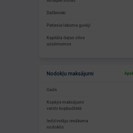
Amatpersonas
Dalībnieki
Patiesie labuma guvēji
Kapitāla daļas citos
uzņēmumos
Nodokļu maksājumi
Apsk
Gads
Kopējie maksājumi
valsts kopbudžetā
Iedzīvotāju ienākuma
nodoklis