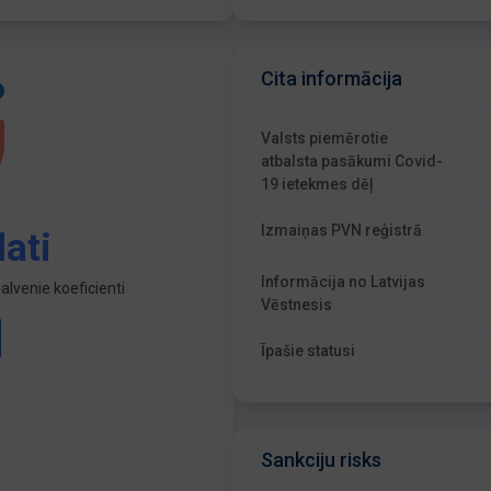
Cita informācija
Valsts piemērotie
atbalsta pasākumi Covid-
19 ietekmes dēļ
Izmaiņas PVN reģistrā
ati
Informācija no Latvijas
lvenie koeficienti
Vēstnesis
Īpašie statusi
Sankciju risks