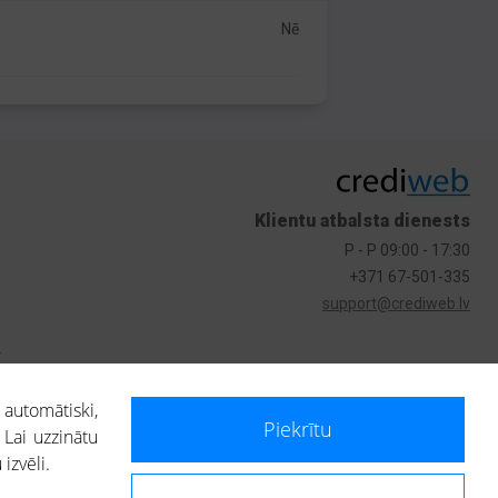
Nē
Klientu atbalsta dienests
P - P 09:00 - 17:30
+371 67-501-335
support@crediweb.lv
s
 automātiski,
Piekrītu
 Lai uzzinātu
izvēli.