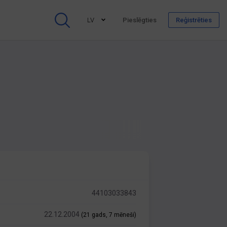
LV
Pieslēgties
Reģistrēties
44103033843
22.12.2004
(21 gads, 7 mēneši)