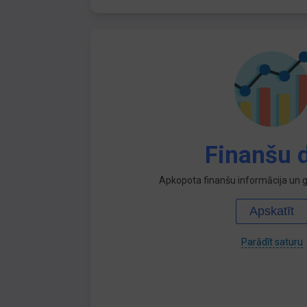
Finanšu d
Apkopota finanšu informācija un ga
Apskatīt
Parādīt saturu