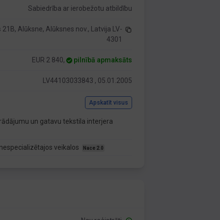
Sabiedrība ar ierobežotu atbildību
s 21B, Alūksne, Alūksnes nov., Latvija LV-
4301
EUR 2 840,
pilnībā apmaksāts
LV44103033843 , 05.01.2005
Apskatīt visus
rādājumu un gatavu tekstila interjera
nespecializētajos veikalos
Nace 2.0