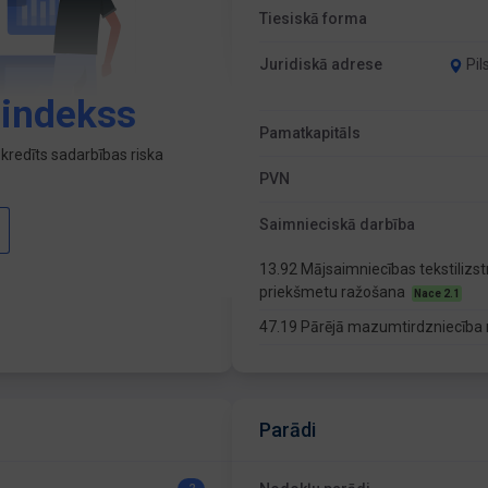
Tiesiskā forma
Juridiskā adrese
Pil
 indekss
Pamatkapitāls
kredīts sadarbības riska
PVN
Saimnieciskā darbība
13.92 Mājsaimniecības tekstilizst
priekšmetu ražošana
Nace 2.1
47.19 Pārējā mazumtirdzniecība 
Parādi