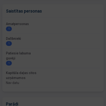
Saistītas personas
Amatpersonas
1
Dalībnieki
1
Patiesie labuma
guvēji
1
Kapitāla daļas citos
uzņēmumos
Nav datu
Parādi