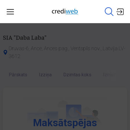
SIA "Daba Laba"
Druvas-6, Ance, Ances pag., Ventspils nov., Latvija LV-
3612
Pārskats
Izziņa
Dzimtas koks
Izmaiņu vēst
Maksātspējas