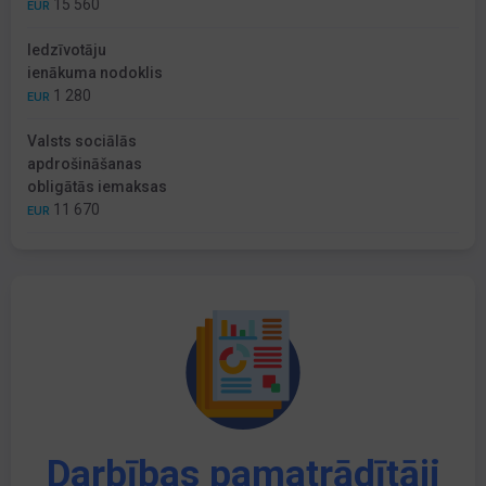
15 560
EUR
Iedzīvotāju
ienākuma nodoklis
1 280
EUR
Valsts sociālās
apdrošināšanas
obligātās iemaksas
11 670
EUR
Darbības pamatrādītāji