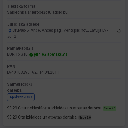
Tiesiskā forma
Sabiedrība ar ierobežotu atbildību
Juridiskā adrese
Druvas-6, Ance, Ances pag., Ventspils nov., Latvija LV-
3612
Pamatkapitāls
EUR 15 310,
pilnībā apmaksāts
PVN
LV40103295162 , 14.04.2011
Saimnieciskā
darbība
Apskatīt visus
93.29 Citur neklasificēta izklaides un atpūtas darbība
Nace 2.1
93.29 Cita izklaides un atpūtas darbība
Nace 2.0