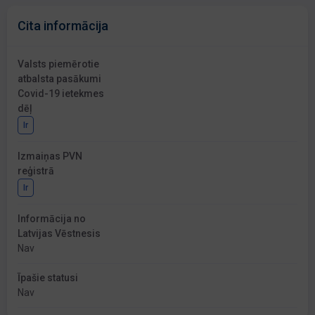
Cita informācija
Valsts piemērotie
atbalsta pasākumi
Covid-19 ietekmes
dēļ
Ir
Izmaiņas PVN
reģistrā
Ir
Informācija no
Latvijas Vēstnesis
Nav
Īpašie statusi
Nav