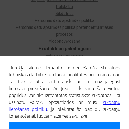
Palīdzība
Sīkdatnes
Personas datu apstrādes politika
Personas datu apstrādes politika pretendentu atlases
procesos
Videonovērošana
Produkti un pakalpojumi
Izziņa par uzņēmumu
Izziņa par privātpersonu
Tīmekļa vietne izmanto nepieciešamās sīkdatnes
Dzimtas koks
tehniskās darbības un funkcionalitātes nodrošināšanai.
Uzņēmumu atlase
Tās tiek iestatītas automātiski, un tām nav jāiegūst
Monitorings
lietotāja piekrišana. Ar Jūsu piekrišanu šajā vietnē
Kredītizziņa par ārvalstu uzņēmumiem
papildus var tikt izmantotas statistiskās sīkdatnes. Lai
uzzinātu vairāk, iepazīstieties ar mūsu
sīkdatņu
® CREDITREFORM Latvija
lietošanas politiku
. Ja piekrītat šo papildu sīkdatņu
SIA
izmantošanai, lūdzam atzīmēt savu izvēli.
People illustrations by Storyset