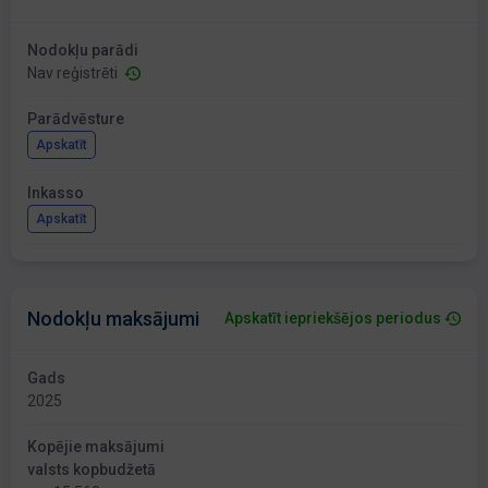
Nodokļu parādi
Nav reģistrēti
Parādvēsture
Apskatīt
Inkasso
Apskatīt
Nodokļu maksājumi
Apskatīt iepriekšējos periodus
Gads
2025
Kopējie maksājumi
valsts kopbudžetā