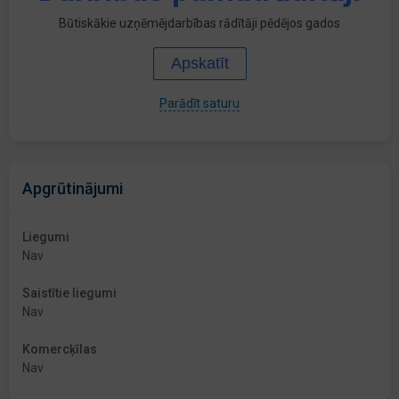
Būtiskākie uzņēmējdarbības rādītāji pēdējos gados
Apskatīt
Parādīt saturu
Apgrūtinājumi
Liegumi
Nav
Saistītie liegumi
Nav
Komercķīlas
Nav