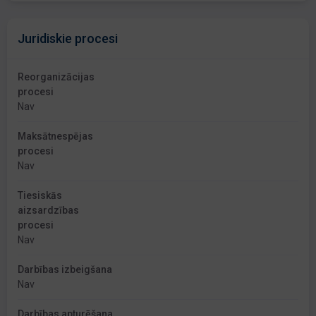
Juridiskie procesi
Reorganizācijas
procesi
Nav
Maksātnespējas
procesi
Nav
Tiesiskās
aizsardzības
procesi
Nav
Darbības izbeigšana
Nav
Darbības apturēšana