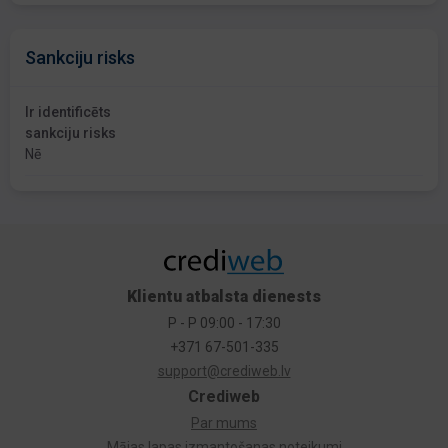
Sankciju risks
Ir identificēts
sankciju risks
Nē
Klientu atbalsta dienests
P - P 09:00 - 17:30
+371 67-501-335
support@crediweb.lv
Crediweb
Par mums
Mājas lapas izmantošanas noteikumi