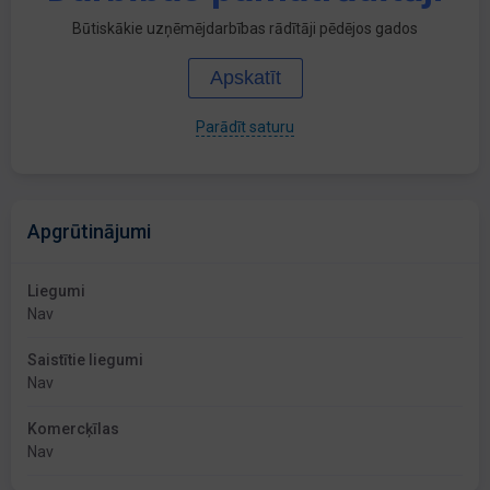
Būtiskākie uzņēmējdarbības rādītāji pēdējos gados
Apskatīt
Parādīt saturu
Apgrūtinājumi
Liegumi
Nav
Saistītie liegumi
Nav
Komercķīlas
Nav