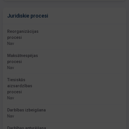
Juridiskie procesi
Reorganizācijas
procesi
Nav
Maksātnespējas
procesi
Nav
Tiesiskās
aizsardzības
procesi
Nav
Darbības izbeigšana
Nav
Darbības apturēšana