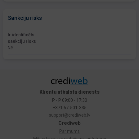
Sankciju risks
Ir identificēts
sankciju risks
Nē
Klientu atbalsta dienests
P - P 09:00 - 17:30
+371 67-501-335
support@crediweb.lv
Crediweb
Par mums
Mājas lapas izmantošanas noteikumi