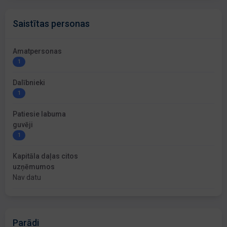
Saistītas personas
Amatpersonas
1
Dalībnieki
1
Patiesie labuma
guvēji
1
Kapitāla daļas citos
uzņēmumos
Nav datu
Parādi