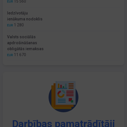
15 560
EUR
Iedzīvotāju
ienākuma nodoklis
1 280
EUR
Valsts sociālās
apdrošināšanas
obligātās iemaksas
11 670
EUR
Darbības pamatrādītāji