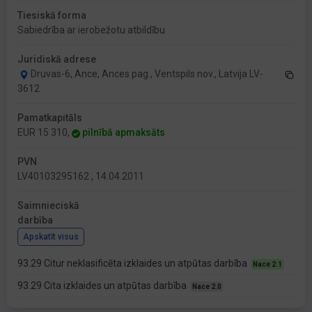
Tiesiskā forma
Sabiedrība ar ierobežotu atbildību
Juridiskā adrese
Druvas-6, Ance, Ances pag., Ventspils nov., Latvija LV-
3612
Pamatkapitāls
EUR 15 310,
pilnībā apmaksāts
PVN
LV40103295162 , 14.04.2011
Saimnieciskā
darbība
Apskatīt visus
93.29 Citur neklasificēta izklaides un atpūtas darbība
Nace 2.1
93.29 Cita izklaides un atpūtas darbība
Nace 2.0