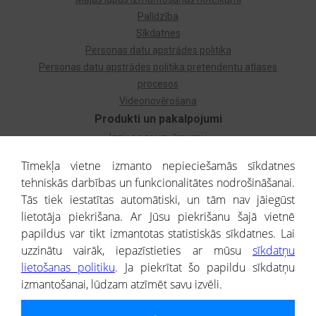
Palīdzība
Sīkdatnes
Personas datu apstrādes politika
Personas datu apstrādes politika pretendentu atlases
procesos
Videonovērošana
Produkti un pakalpojumi
Izziņa par uzņēmumu
Izziņa par privātpersonu
Tīmekļa vietne izmanto nepieciešamās sīkdatnes
Dzimtas koks
tehniskās darbības un funkcionalitātes nodrošināšanai.
Uzņēmumu atlase
Tās tiek iestatītas automātiski, un tām nav jāiegūst
Monitorings
lietotāja piekrišana. Ar Jūsu piekrišanu šajā vietnē
Kredītizziņa par ārvalstu uzņēmumiem
papildus var tikt izmantotas statistiskās sīkdatnes. Lai
uzzinātu vairāk, iepazīstieties ar mūsu
sīkdatņu
® CREDITREFORM Latvija
lietošanas politiku
. Ja piekrītat šo papildu sīkdatņu
SIA
izmantošanai, lūdzam atzīmēt savu izvēli.
People illustrations by Storyset