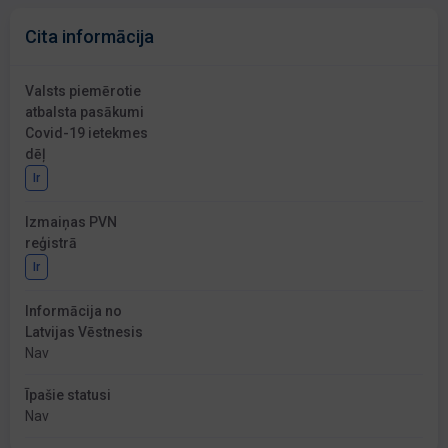
Cita informācija
Valsts piemērotie
atbalsta pasākumi
Covid-19 ietekmes
dēļ
Ir
Izmaiņas PVN
reģistrā
Ir
Informācija no
Latvijas Vēstnesis
Nav
Īpašie statusi
Nav