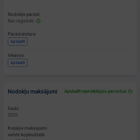
Nodokļu parādi
Nav reģistrēti
Parādvēsture
Apskatīt
Inkasso
Apskatīt
Nodokļu maksājumi
Apskatīt iepriekšējos periodus
Gads
2025
Kopējie maksājumi
valsts kopbudžetā