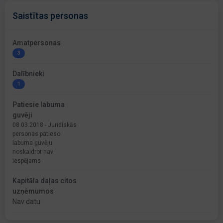
Saistītas personas
Amatpersonas
3
Dalībnieki
1
Patiesie labuma
guvēji
08.03.2018 - Juridiskās
personas patieso
labuma guvēju
noskaidrot nav
iespējams
Kapitāla daļas citos
uzņēmumos
Nav datu