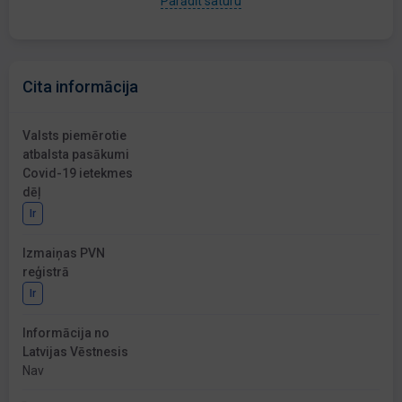
Parādīt saturu
Cita informācija
Valsts piemērotie
atbalsta pasākumi
Covid-19 ietekmes
dēļ
Ir
Izmaiņas PVN
reģistrā
Ir
Informācija no
Latvijas Vēstnesis
Nav