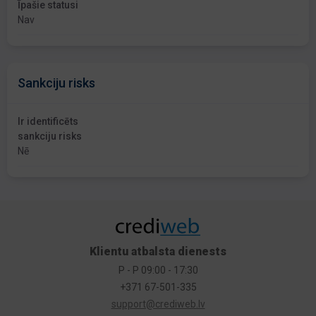
Īpašie statusi
Nav
Sankciju risks
Ir identificēts
sankciju risks
Nē
Klientu atbalsta dienests
P - P 09:00 - 17:30
+371 67-501-335
support@crediweb.lv