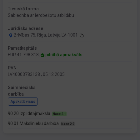
Tiesiskā forma
Sabiedrība ar ierobežotu atbildību
Juridiskā adrese
Brīvības 75, Rīga, Latvija LV-1001
Pamatkapitāls
EUR 41 798 318,
pilnībā apmaksāts
PVN
LV40003783138 , 05.12.2005
Saimnieciskā
darbība
Apskatīt visus
90.20 Izpildītājmāksla
Nace 2.1
90.01 Mākslinieku darbība
Nace 2.0