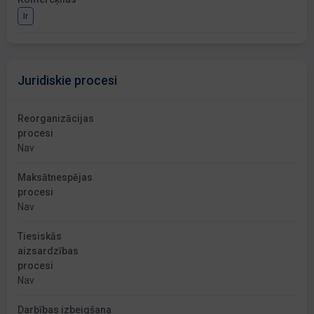
Ir
Juridiskie procesi
Reorganizācijas
procesi
Nav
Maksātnespējas
procesi
Nav
Tiesiskās
aizsardzības
procesi
Nav
Darbības izbeigšana