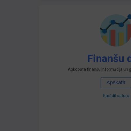
Finanšu d
Apkopota finanšu informācija un ga
Apskatīt
Parādīt saturu