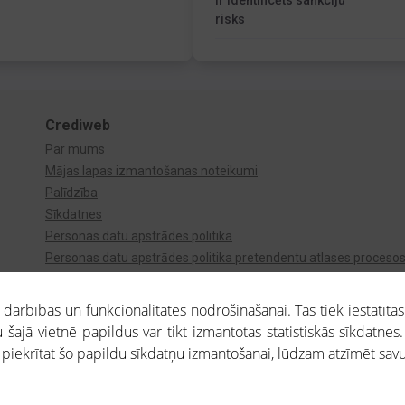
Ir identificēts sankciju
risks
Crediweb
Par mums
Mājas lapas izmantošanas noteikumi
Palīdzība
Sīkdatnes
Personas datu apstrādes politika
Personas datu apstrādes politika pretendentu atlases proceso
Videonovērošana
arbības un funkcionalitātes nodrošināšanai. Tās tiek iestatītas
 šajā vietnē papildus var tikt izmantotas statistiskās sīkdatnes.
a piekrītat šo papildu sīkdatņu izmantošanai, lūdzam atzīmēt savu 
aros saņemtajai informācijai ir uzziņas raksturs, un tai nav juridiska spēka. Portāla l