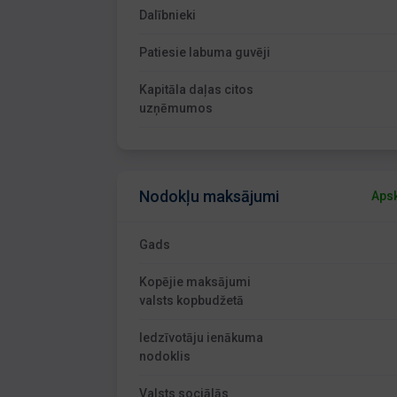
Dalībnieki
Patiesie labuma guvēji
Kapitāla daļas citos
uzņēmumos
Nodokļu maksājumi
Apsk
Gads
Kopējie maksājumi
valsts kopbudžetā
Iedzīvotāju ienākuma
nodoklis
Valsts sociālās