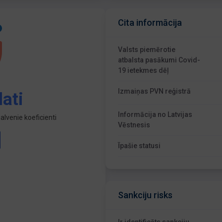
Cita informācija
Valsts piemērotie
atbalsta pasākumi Covid-
19 ietekmes dēļ
Izmaiņas PVN reģistrā
ati
Informācija no Latvijas
lvenie koeficienti
Vēstnesis
Īpašie statusi
Sankciju risks