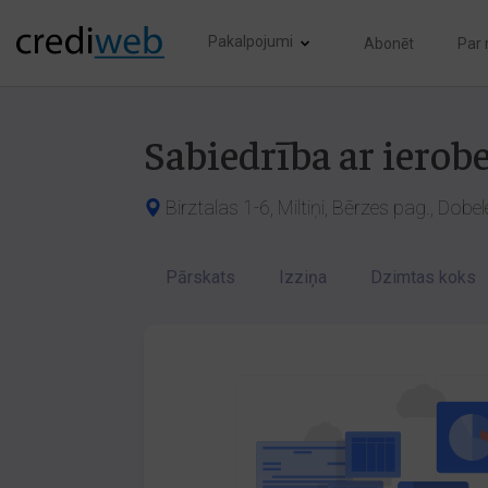
Pakalpojumi
Abonēt
Par
Sabiedrība ar ierob
Birztalas 1-6, Miltiņi, Bērzes pag., Dobe
Pārskats
Izziņa
Dzimtas koks