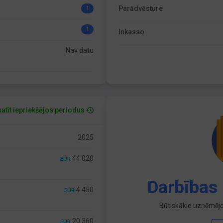
Parādvēsture
1
1
Inkasso
Nav datu
atīt iepriekšējos periodus
2025
44 020
EUR
Darbības 
4 450
EUR
Būtiskākie uzņēmējd
20 360
EUR