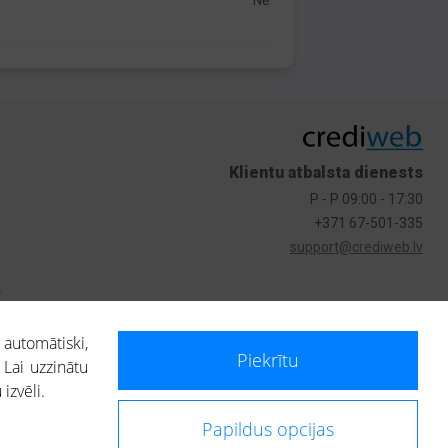
Nē
Klientu atbalsta dienests
P - P 09:00 - 17:30
+371 67-501-335
support@crediweb.lv
s
 automātiski,
Piekrītu
 Lai uzzinātu
izvēli.
Papildus opcijas
ietotājs, izmantojot portālā saņemto informāciju, ir atbildīgs par fizisko