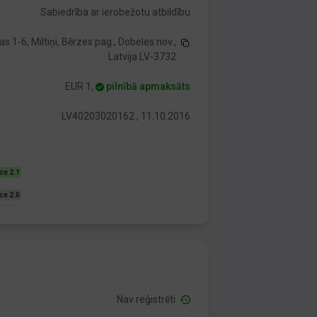
Sabiedrība ar ierobežotu atbildību
as 1-6, Miltiņi, Bērzes pag., Dobeles nov.,
Latvija LV-3732
EUR 1,
pilnībā apmaksāts
LV40203020162 , 11.10.2016
ce 2.1
ce 2.0
Nav reģistrēti