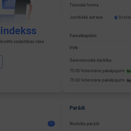
Tiesiskā forma
Juridiskā adrese
Birztal
 indekss
Pamatkapitāls
kredīts sadarbības riska
PVN
Saimnieciskā darbība
75.00 Veterinārie pakalpojumi
Na
75.00 Veterinārie pakalpojumi
Na
Parādi
Nodokļu parādi
1