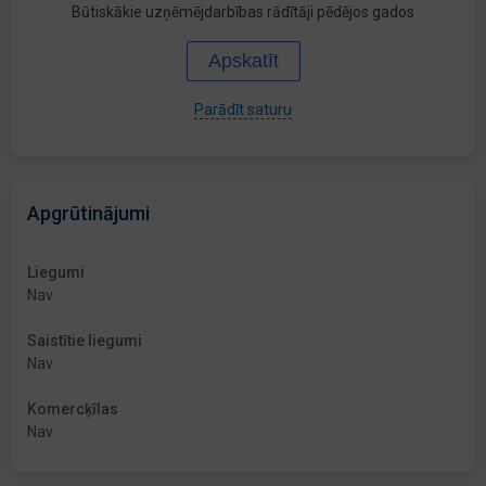
Būtiskākie uzņēmējdarbības rādītāji pēdējos gados
Apskatīt
Parādīt saturu
Apgrūtinājumi
Liegumi
Nav
Saistītie liegumi
Nav
Komercķīlas
Nav