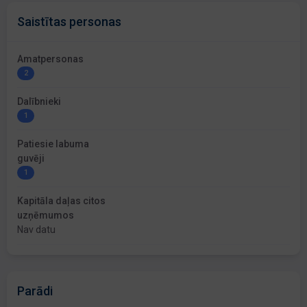
Saistītas personas
Amatpersonas
2
Dalībnieki
1
Patiesie labuma
guvēji
1
Kapitāla daļas citos
uzņēmumos
Nav datu
Parādi