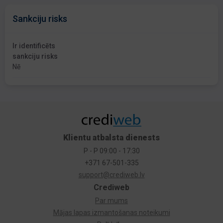
Sankciju risks
Ir identificēts
sankciju risks
Nē
Klientu atbalsta dienests
P - P 09:00 - 17:30
+371 67-501-335
support@crediweb.lv
Crediweb
Par mums
Mājas lapas izmantošanas noteikumi