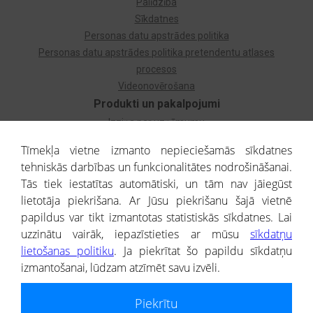
Palīdzība
Sīkdatnes
Personas datu apstrādes politika
Personas datu apstrādes politika pretendentu atlases
procesos
Videonovērošana
Produkti un pakalpojumi
Izziņa par uzņēmumu
Izziņa par privātpersonu
Tīmekļa vietne izmanto nepieciešamās sīkdatnes
Dzimtas koks
tehniskās darbības un funkcionalitātes nodrošināšanai.
Uzņēmumu atlase
Tās tiek iestatītas automātiski, un tām nav jāiegūst
Monitorings
lietotāja piekrišana. Ar Jūsu piekrišanu šajā vietnē
Kredītizziņa par ārvalstu uzņēmumiem
papildus var tikt izmantotas statistiskās sīkdatnes. Lai
uzzinātu vairāk, iepazīstieties ar mūsu
sīkdatņu
® CREDITREFORM Latvija
lietošanas politiku
. Ja piekrītat šo papildu sīkdatņu
SIA
izmantošanai, lūdzam atzīmēt savu izvēli.
People illustrations by Storyset
Piekrītu