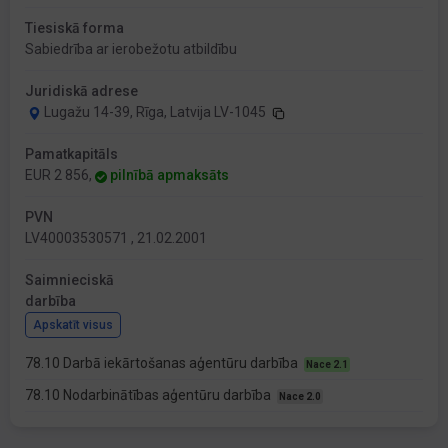
Tiesiskā forma
Sabiedrība ar ierobežotu atbildību
Juridiskā adrese
Lugažu 14-39, Rīga, Latvija LV-1045
Pamatkapitāls
EUR 2 856,
pilnībā apmaksāts
PVN
LV40003530571 , 21.02.2001
Saimnieciskā
darbība
Apskatīt visus
78.10 Darbā iekārtošanas aģentūru darbība
Nace 2.1
78.10 Nodarbinātības aģentūru darbība
Nace 2.0