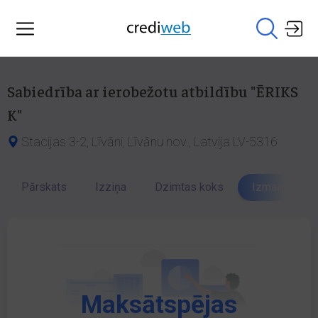
Sabiedrība ar ierobežotu atbildību "ĒRIKS
K"
Stacijas 3-2, Līvāni, Līvānu nov., Latvija LV-5316
Pārskats
Izziņa
Dzimtas koks
Izmaiņu vēst
Maksātspējas