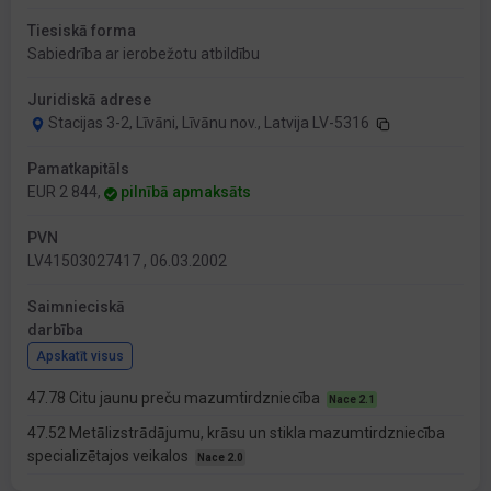
Tiesiskā forma
Sabiedrība ar ierobežotu atbildību
Juridiskā adrese
Stacijas 3-2, Līvāni, Līvānu nov., Latvija LV-5316
Pamatkapitāls
EUR 2 844,
pilnībā apmaksāts
PVN
LV41503027417 , 06.03.2002
Saimnieciskā
darbība
Apskatīt visus
47.78 Citu jaunu preču mazumtirdzniecība
Nace 2.1
47.52 Metālizstrādājumu, krāsu un stikla mazumtirdzniecība
specializētajos veikalos
Nace 2.0