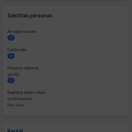
Saistītas personas
Amatpersonas
1
Dalībnieki
1
Patiesie labuma
guvēji
1
Kapitāla daļas citos
uzņēmumos
Nav datu
Parādi