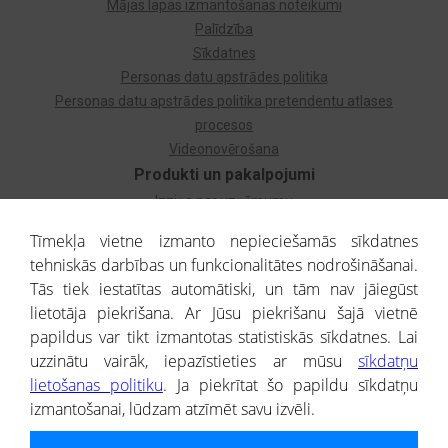
Mājas lapas izmantošanas noteikumi
Palīdzība
Sīkdatnes
Personas datu apstrādes politika
Personas datu apstrādes politika pretendentu atlases
procesos
Videonovērošana
Produkti un pakalpojumi
Izziņa par uzņēmumu
Izziņa par privātpersonu
Tīmekļa vietne izmanto nepieciešamās sīkdatnes
Dzimtas koks
tehniskās darbības un funkcionalitātes nodrošināšanai.
Uzņēmumu atlase
Tās tiek iestatītas automātiski, un tām nav jāiegūst
Monitorings
lietotāja piekrišana. Ar Jūsu piekrišanu šajā vietnē
Kredītizziņa par ārvalstu uzņēmumiem
papildus var tikt izmantotas statistiskās sīkdatnes. Lai
uzzinātu vairāk, iepazīstieties ar mūsu
sīkdatņu
® CREDITREFORM Latvija
lietošanas politiku
. Ja piekrītat šo papildu sīkdatņu
SIA
izmantošanai, lūdzam atzīmēt savu izvēli.
People illustrations by Storyset