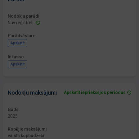
Nodokļu parādi
Nav reģistrēti
Parādvēsture
Apskatīt
Inkasso
Apskatīt
Nodokļu maksājumi
Apskatīt iepriekšējos periodus
Gads
2025
Kopējie maksājumi
valsts kopbudžetā