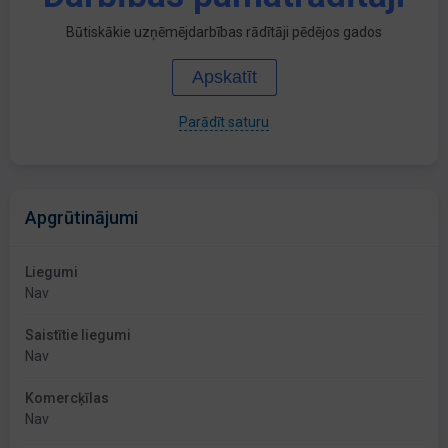
Būtiskākie uzņēmējdarbības rādītāji pēdējos gados
Apskatīt
Parādīt saturu
Apgrūtinājumi
Liegumi
Nav
Saistītie liegumi
Nav
Komercķīlas
Nav