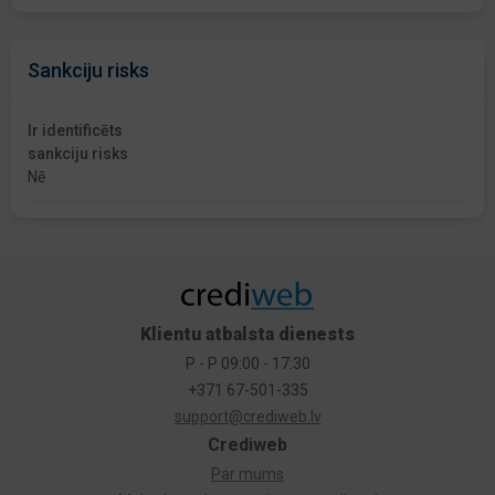
Sankciju risks
Ir identificēts
sankciju risks
Nē
Klientu atbalsta dienests
P - P 09:00 - 17:30
+371 67-501-335
support@crediweb.lv
Crediweb
Par mums