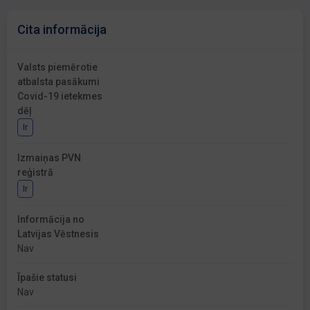
Cita informācija
Valsts piemērotie
atbalsta pasākumi
Covid-19 ietekmes
dēļ
Ir
Izmaiņas PVN
reģistrā
Ir
Informācija no
Latvijas Vēstnesis
Nav
Īpašie statusi
Nav