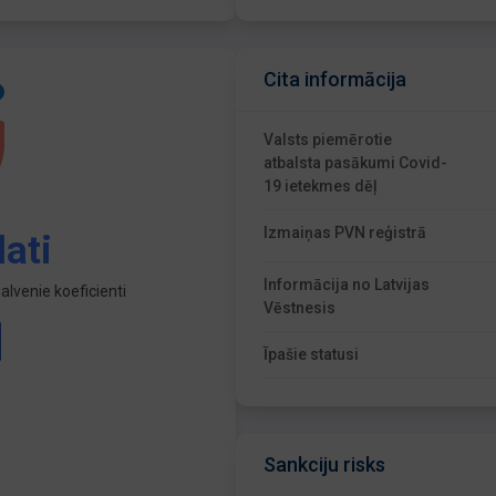
Cita informācija
Valsts piemērotie
atbalsta pasākumi Covid-
19 ietekmes dēļ
Izmaiņas PVN reģistrā
ati
Informācija no Latvijas
lvenie koeficienti
Vēstnesis
Īpašie statusi
Sankciju risks