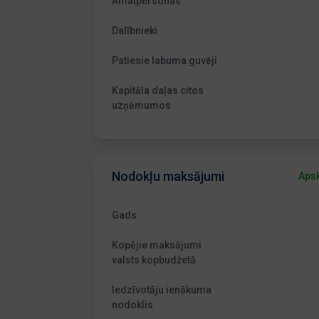
Amatpersonas
Dalībnieki
Patiesie labuma guvēji
Kapitāla daļas citos
uzņēmumos
Nodokļu maksājumi
Apsk
Gads
Kopējie maksājumi
valsts kopbudžetā
Iedzīvotāju ienākuma
nodoklis