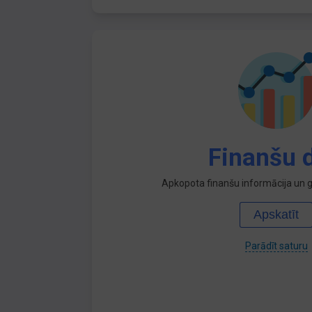
Finanšu d
Apkopota finanšu informācija un ga
Apskatīt
Parādīt saturu