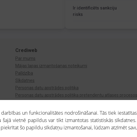
Ir identificēts sankciju
risks
Crediweb
Par mums
Mājas lapas izmantošanas noteikumi
Palīdzība
Sīkdatnes
Personas datu apstrādes politika
Personas datu apstrādes politika pretendentu atlases proceso
Videonovērošana
arbības un funkcionalitātes nodrošināšanai. Tās tiek iestatītas
 šajā vietnē papildus var tikt izmantotas statistiskās sīkdatnes.
a piekrītat šo papildu sīkdatņu izmantošanai, lūdzam atzīmēt savu 