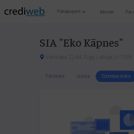
Pakalpojumi
Abonēt
Par
SIA "Eko Kāpnes"
Vaiņodes 22-64, Rīga, Latvija LV-1058
Pārskats
Izziņa
Dzimtas koks