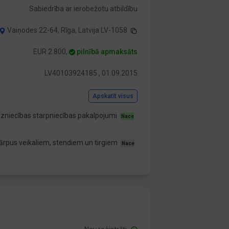
Sabiedrība ar ierobežotu atbildību
Vaiņodes 22-64, Rīga, Latvija LV-1058
EUR 2 800,
pilnībā apmaksāts
LV40103924185 , 01.09.2015
Apskatīt visus
zniecības starpniecības pakalpojumi
Nace
ārpus veikaliem, stendiem un tirgiem
Nace