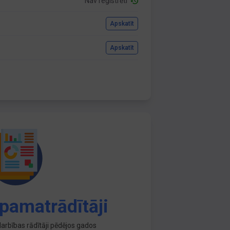
Nav reģistrēti
Apskatīt
Apskatīt
pamatrādītāji
arbības rādītāji pēdējos gados