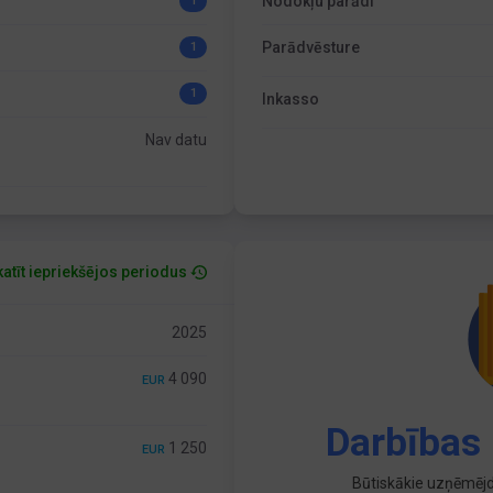
Nodokļu parādi
1
Parādvēsture
1
1
Inkasso
Nav datu
atīt iepriekšējos periodus
2025
4 090
EUR
Darbības 
1 250
EUR
Būtiskākie uzņēmējd