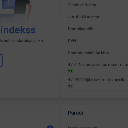
Tiesiskā forma
Juridiskā adrese
 indekss
Pamatkapitāls
kredīts sadarbības riska
PVN
Saimnieciskā darbība
47.91 Nespecializētas mazumtird
2.1
47.99 Pārējā mazumtirdzniecība 
2.0
Parādi