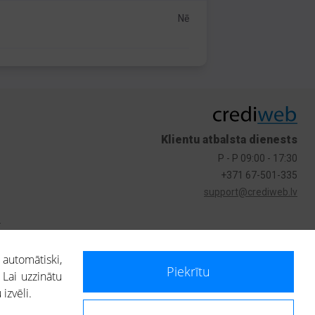
Nē
Klientu atbalsta dienests
P - P 09:00 - 17:30
+371 67-501-335
support@crediweb.lv
s
 automātiski,
Piekrītu
 Lai uzzinātu
izvēli.