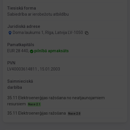
Tiesiskā forma
Sabiedrība ar ierobežotu atbildību
Juridiskā adrese
Doma laukums 1, Rīga, Latvija LV-1050
Pamatkapitāls
EUR 28 440,
pilnībā apmaksāts
PVN
LV40003614811 , 15.01.2003
Saimnieciskā
darbība
35.11 Elektroenerģijas ražošana no neatjaunojamiem
resursiem
Nace 2.1
35.11 Elektroenerģijas ražošana
Nace 2.0