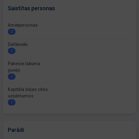
Saistītas personas
Amatpersonas
2
Dalībnieki
1
Patiesie labuma
guvēji
1
Kapitāla daļas citos
uzņēmumos
1
Parādi