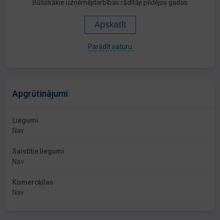
Būtiskākie uzņēmējdarbības rādītāji pēdējos gados
Apskatīt
Parādīt saturu
Apgrūtinājumi
Liegumi
Nav
Saistītie liegumi
Nav
Komercķīlas
Nav