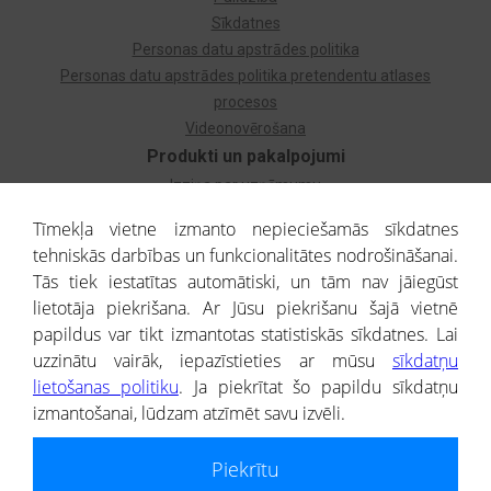
Sīkdatnes
Personas datu apstrādes politika
Personas datu apstrādes politika pretendentu atlases
procesos
Videonovērošana
Produkti un pakalpojumi
Izziņa par uzņēmumu
Izziņa par privātpersonu
Tīmekļa vietne izmanto nepieciešamās sīkdatnes
Dzimtas koks
tehniskās darbības un funkcionalitātes nodrošināšanai.
Uzņēmumu atlase
Tās tiek iestatītas automātiski, un tām nav jāiegūst
Monitorings
lietotāja piekrišana. Ar Jūsu piekrišanu šajā vietnē
Kredītizziņa par ārvalstu uzņēmumiem
papildus var tikt izmantotas statistiskās sīkdatnes. Lai
uzzinātu vairāk, iepazīstieties ar mūsu
sīkdatņu
® CREDITREFORM Latvija
lietošanas politiku
. Ja piekrītat šo papildu sīkdatņu
SIA
izmantošanai, lūdzam atzīmēt savu izvēli.
People illustrations by Storyset
Piekrītu
Informāciju no Uzņēmumu reģistra nodrošina SIA CREDITREFORM Latvija.