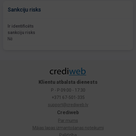
Sankciju risks
Ir identificēts
sankciju risks
Nē
Klientu atbalsta dienests
P - P 09:00 - 17:30
+371 67-501-335
support@crediweb.lv
Crediweb
Par mums
Mājas lapas izmantošanas noteikumi
Palīdzība