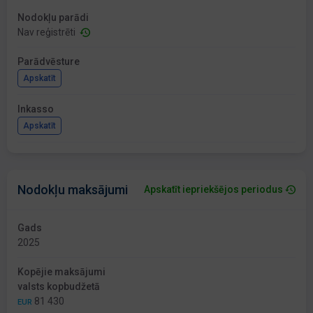
Nodokļu parādi
Nav reģistrēti
Parādvēsture
Apskatīt
Inkasso
Apskatīt
Nodokļu maksājumi
Apskatīt iepriekšējos periodus
Gads
2025
Kopējie maksājumi
valsts kopbudžetā
81 430
EUR