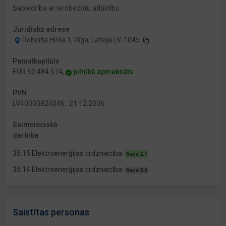
Sabiedrība ar ierobežotu atbildību
Juridiskā adrese
Roberta Hirša 1, Rīga, Latvija LV-1045
Pamatkapitāls
EUR 52 484 574,
pilnībā apmaksāts
PVN
LV40003824046 , 21.12.2006
Saimnieciskā
darbība
35.15 Elektroenerģijas tirdzniecība
Nace 2.1
35.14 Elektroenerģijas tirdzniecība
Nace 2.0
Saistītas personas