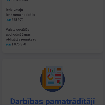
36 601 340
EUR
Iedzīvotāju
ienākuma nodoklis
558 970
EUR
Valsts sociālās
apdrošināšanas
obligātās iemaksas
1 075 870
EUR
Darbības pamatrādītāji