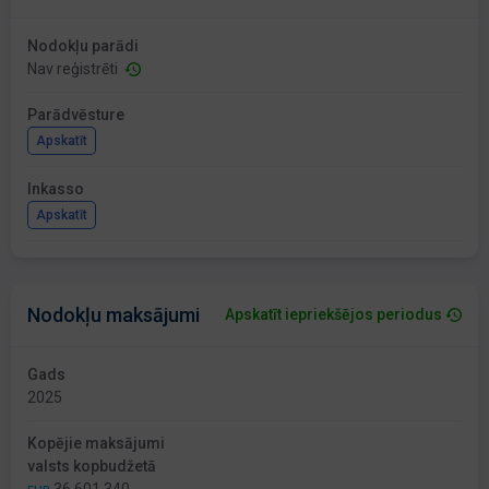
Nodokļu parādi
Nav reģistrēti
Parādvēsture
Apskatīt
Inkasso
Apskatīt
Nodokļu maksājumi
Apskatīt iepriekšējos periodus
Gads
2025
Kopējie maksājumi
valsts kopbudžetā