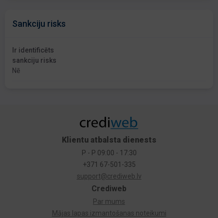
Sankciju risks
Ir identificēts
sankciju risks
Nē
Klientu atbalsta dienests
P - P 09:00 - 17:30
+371 67-501-335
support@crediweb.lv
Crediweb
Par mums
Mājas lapas izmantošanas noteikumi