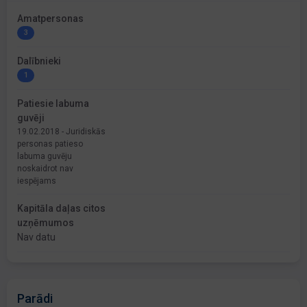
Amatpersonas
3
Dalībnieki
1
Patiesie labuma
guvēji
19.02.2018 - Juridiskās
personas patieso
labuma guvēju
noskaidrot nav
iespējams
Kapitāla daļas citos
uzņēmumos
Nav datu
Parādi