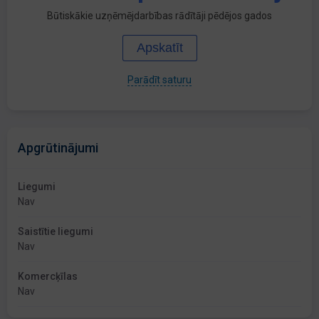
Būtiskākie uzņēmējdarbības rādītāji pēdējos gados
Apskatīt
Parādīt saturu
Apgrūtinājumi
Liegumi
Nav
Saistītie liegumi
Nav
Komercķīlas
Nav