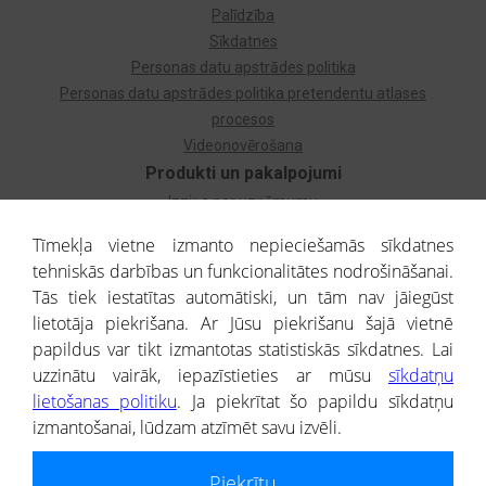
Palīdzība
Sīkdatnes
Personas datu apstrādes politika
Personas datu apstrādes politika pretendentu atlases
procesos
Videonovērošana
Produkti un pakalpojumi
Izziņa par uzņēmumu
Izziņa par privātpersonu
Tīmekļa vietne izmanto nepieciešamās sīkdatnes
Dzimtas koks
tehniskās darbības un funkcionalitātes nodrošināšanai.
Uzņēmumu atlase
Tās tiek iestatītas automātiski, un tām nav jāiegūst
Monitorings
lietotāja piekrišana. Ar Jūsu piekrišanu šajā vietnē
Kredītizziņa par ārvalstu uzņēmumiem
papildus var tikt izmantotas statistiskās sīkdatnes. Lai
uzzinātu vairāk, iepazīstieties ar mūsu
sīkdatņu
® CREDITREFORM Latvija
lietošanas politiku
. Ja piekrītat šo papildu sīkdatņu
SIA
izmantošanai, lūdzam atzīmēt savu izvēli.
People illustrations by Storyset
Piekrītu