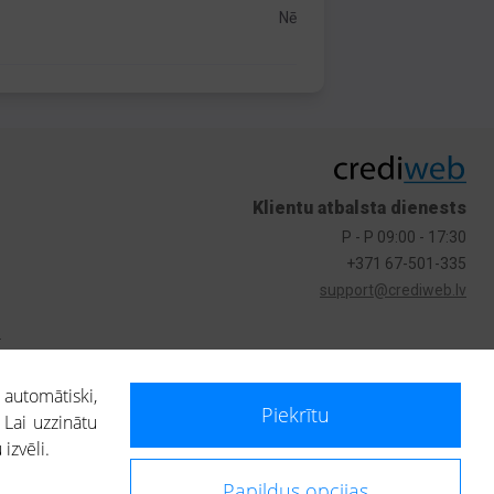
Nē
Klientu atbalsta dienests
P - P 09:00 - 17:30
+371 67-501-335
support@crediweb.lv
s
 automātiski,
Piekrītu
 Lai uzzinātu
izvēli.
Papildus opcijas