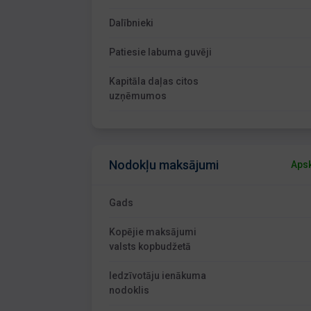
Dalībnieki
Patiesie labuma guvēji
Kapitāla daļas citos
uzņēmumos
Nodokļu maksājumi
Apsk
Gads
Kopējie maksājumi
valsts kopbudžetā
Iedzīvotāju ienākuma
nodoklis