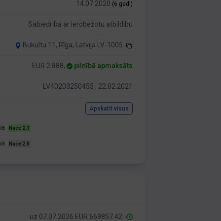
14.07.2020
(6 gadi)
Sabiedrība ar ierobežotu atbildību
Bukultu 11, Rīga, Latvija LV-1005
EUR 2 888,
pilnībā apmaksāts
LV40203250455 , 22.02.2021
Apskatīt visus
ana
Nace 2.1
ana
Nace 2.0
uz 07.07.2026 EUR 669857.42