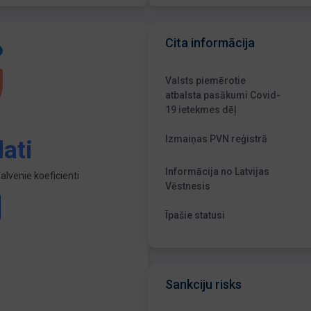
Cita informācija
Valsts piemērotie
atbalsta pasākumi Covid-
19 ietekmes dēļ
Izmaiņas PVN reģistrā
ati
Informācija no Latvijas
lvenie koeficienti
Vēstnesis
Īpašie statusi
Sankciju risks