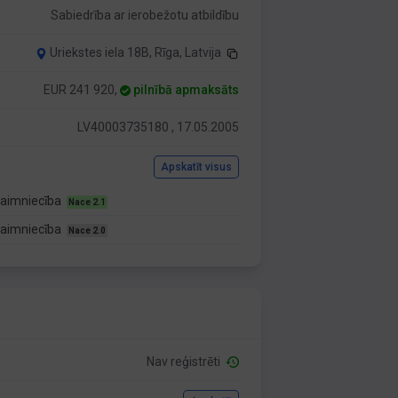
Sabiedrība ar ierobežotu atbildību
Uriekstes iela 18B, Rīga, Latvija
EUR 241 920,
pilnībā apmaksāts
LV40003735180 , 17.05.2005
Apskatīt visus
saimniecība
Nace 2.1
saimniecība
Nace 2.0
Nav reģistrēti