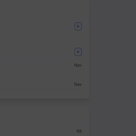
Ir
Ir
Nav
Nav
Nē