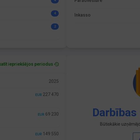
Parādvēsture
4
4
Inkasso
2
atīt iepriekšējos periodus
2025
227 470
EUR
Darbības 
69 230
EUR
Būtiskākie uzņēmējd
149 550
EUR