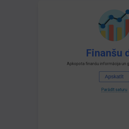
Finanšu d
Apkopota finanšu informācija un ga
Apskatīt
Parādīt saturu