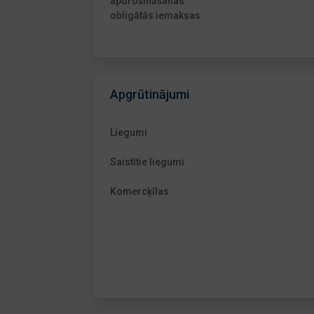
apdrošināšanas
obligātās iemaksas
Apgrūtinājumi
Liegumi
Saistītie liegumi
Komercķīlas