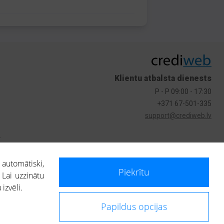
Klientu atbalsta dienests
P - P 09:00 - 17:30
+371 67-501-335
support@crediweb.lv
s
 automātiski,
Piekrītu
 Lai uzzinātu
izvēli.
Papildus opcijas
ietotājs, izmantojot portālā saņemto informāciju, ir atbildīgs par fizisko
 darbībām vai uz to pieņemtajiem lēmumiem, balstoties uz portālā saņemto