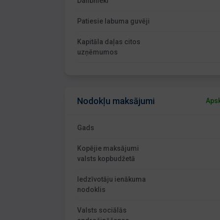
Dalībnieki
Patiesie labuma guvēji
Kapitāla daļas citos
uzņēmumos
Nodokļu maksājumi
Apsk
Gads
Kopējie maksājumi
valsts kopbudžetā
Iedzīvotāju ienākuma
nodoklis
Valsts sociālās