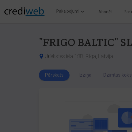
Pakalpojumi
Abonēt
Par
"FRIGO BALTIC" SI
Uriekstes iela 18B, Rīga, Latvija
Pārskats
Izziņa
Dzimtas koks