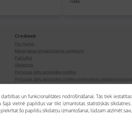
risks
Crediweb
Par mums
Mājas lapas izmantošanas noteikumi
Palīdzība
Sīkdatnes
Personas datu apstrādes politika
Personas datu apstrādes politika pretendentu atlases proceso
Videonovērošana
arbības un funkcionalitātes nodrošināšanai. Tās tiek iestatītas
 šajā vietnē papildus var tikt izmantotas statistiskās sīkdatnes.
a piekrītat šo papildu sīkdatņu izmantošanai, lūdzam atzīmēt savu 
aros saņemtajai informācijai ir uzziņas raksturs, un tai nav juridiska spēka. Portāla l
teikumu ievērošanu. Portāla uzturētājs nav atbildīgs par portāla lietotāju veiktajām