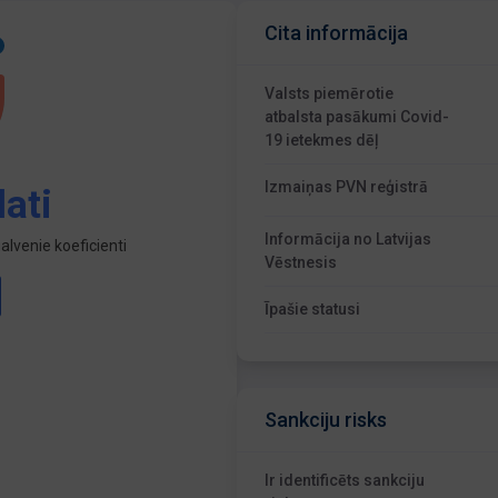
Cita informācija
Valsts piemērotie
atbalsta pasākumi Covid-
19 ietekmes dēļ
Izmaiņas PVN reģistrā
ati
Informācija no Latvijas
lvenie koeficienti
Vēstnesis
Īpašie statusi
Sankciju risks
Ir identificēts sankciju