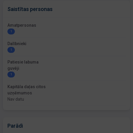
Saistītas personas
Amatpersonas
1
Dalībnieki
1
Patiesie labuma
guvēji
1
Kapitāla daļas citos
uzņēmumos
Nav datu
Parādi