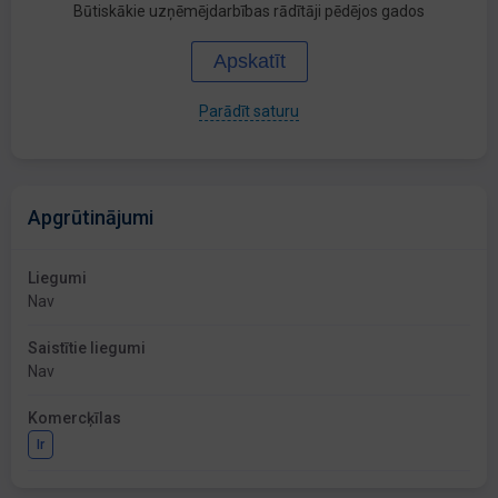
Būtiskākie uzņēmējdarbības rādītāji pēdējos gados
Apskatīt
Parādīt saturu
Apgrūtinājumi
Liegumi
Nav
Saistītie liegumi
Nav
Komercķīlas
Ir