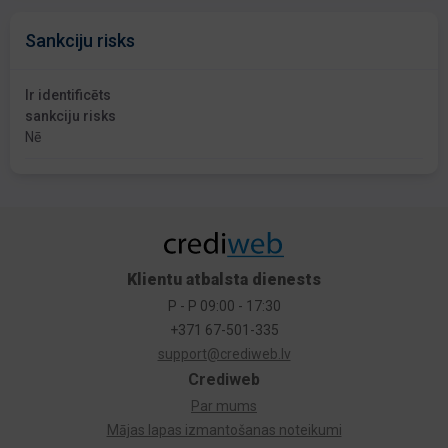
Sankciju risks
Ir identificēts
sankciju risks
Nē
Klientu atbalsta dienests
P - P 09:00 - 17:30
+371 67-501-335
support@crediweb.lv
Crediweb
Par mums
Mājas lapas izmantošanas noteikumi