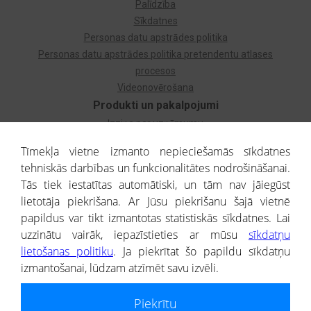
Palīdzība
Sīkdatnes
Personas datu apstrādes politika
Personas datu apstrādes politika pretendentu atlases
procesos
Videonovērošana
Produkti un pakalpojumi
Izziņa par uzņēmumu
Izziņa par privātpersonu
Tīmekļa vietne izmanto nepieciešamās sīkdatnes
Dzimtas koks
tehniskās darbības un funkcionalitātes nodrošināšanai.
Uzņēmumu atlase
Tās tiek iestatītas automātiski, un tām nav jāiegūst
Monitorings
lietotāja piekrišana. Ar Jūsu piekrišanu šajā vietnē
Kredītizziņa par ārvalstu uzņēmumiem
papildus var tikt izmantotas statistiskās sīkdatnes. Lai
uzzinātu vairāk, iepazīstieties ar mūsu
sīkdatņu
® CREDITREFORM Latvija
lietošanas politiku
. Ja piekrītat šo papildu sīkdatņu
SIA
izmantošanai, lūdzam atzīmēt savu izvēli.
People illustrations by Storyset
Piekrītu