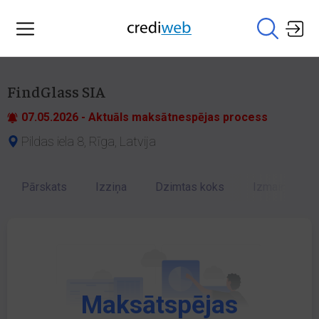
FindGlass SIA
07.05.2026 - Aktuāls maksātnespējas process
Pildas iela 8, Rīga, Latvija
Pārskats
Izziņa
Dzimtas koks
Izmaiņu vēst
Maksātspējas