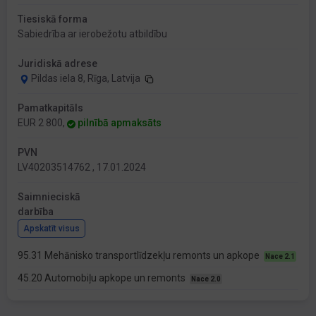
Tiesiskā forma
Sabiedrība ar ierobežotu atbildību
Juridiskā adrese
Pildas iela 8, Rīga, Latvija
Pamatkapitāls
EUR 2 800,
pilnībā apmaksāts
PVN
LV40203514762 , 17.01.2024
Saimnieciskā
darbība
Apskatīt visus
95.31 Mehānisko transportlīdzekļu remonts un apkope
Nace 2.1
45.20 Automobiļu apkope un remonts
Nace 2.0