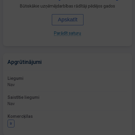
Būtiskākie uzņēmējdarbības rādītāji pēdējos gados
Apskatīt
Parādīt saturu
Apgrūtinājumi
Liegumi
Nav
Saistītie liegumi
Nav
Komercķīlas
Ir