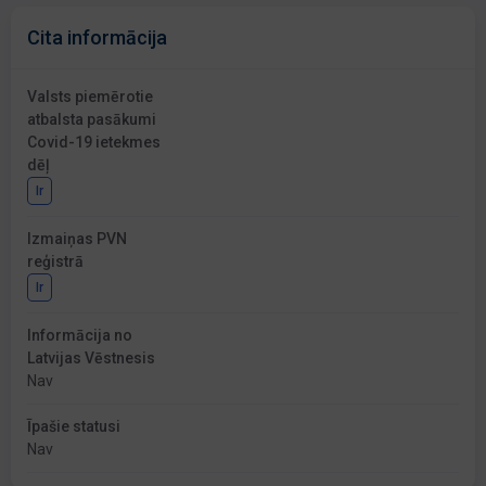
Cita informācija
Valsts piemērotie
atbalsta pasākumi
Covid-19 ietekmes
dēļ
Ir
Izmaiņas PVN
reģistrā
Ir
Informācija no
Latvijas Vēstnesis
Nav
Īpašie statusi
Nav