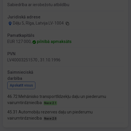
Sabiedrība ar ierobežotu atbildību
Juridiskā adrese
Dēļu 5, Rīga, Latvija LV-1004
Pamatkapitāls
EUR 127 000,
pilnībā apmaksāts
PVN
LV40003251570 , 31.10.1996
Saimnieciskā
darbība
Apskatīt visus
46.72 Mehānisko transportlīdzekļu daļu un piederumu
vairumtirdzniecība
Nace 2.1
45.31 Automobiļu rezerves daļu un piederumu
vairumtirdzniecība
Nace 2.0