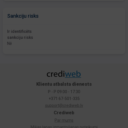
Sankciju risks
Ir identificēts
sankciju risks
Nē
Klientu atbalsta dienests
P - P 09:00 - 17:30
+371 67-501-335
support@crediweb.lv
Crediweb
Par mums
Mājas lapas izmantošanas noteikumi