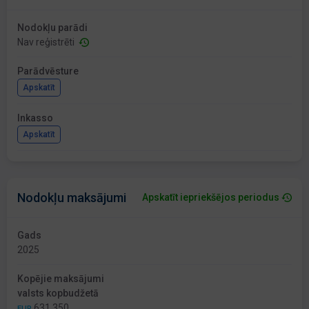
Nodokļu parādi
Nav reģistrēti
Parādvēsture
Apskatīt
Inkasso
Apskatīt
Nodokļu maksājumi
Apskatīt iepriekšējos periodus
Gads
2025
Kopējie maksājumi
valsts kopbudžetā
631 350
EUR