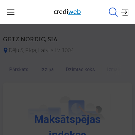
GETZ NORDIC, SIA
Dēļu 5, Rīga, Latvija LV-1004
Pārskats
Izziņa
Dzimtas koks
Izmaiņu vēst
Maksātspējas