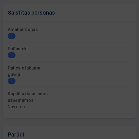
Saistītas personas
Amatpersonas
1
Dalībnieki
1
Patiesie labuma
guvēji
1
Kapitāla daļas citos
uzņēmumos
Nav datu
Parādi