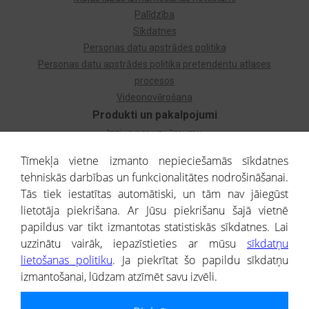
Palīdzība
Sīkdatnes
Personas datu apstrādes politika
Personas datu apstrādes politika pretendentu atlases
procesos
Videonovērošana
Produkti un pakalpojumi
Izziņa par uzņēmumu
Izziņa par privātpersonu
Tīmekļa vietne izmanto nepieciešamās sīkdatnes
Dzimtas koks
tehniskās darbības un funkcionalitātes nodrošināšanai.
Uzņēmumu atlase
Tās tiek iestatītas automātiski, un tām nav jāiegūst
Monitorings
lietotāja piekrišana. Ar Jūsu piekrišanu šajā vietnē
Kredītizziņa par ārvalstu uzņēmumiem
papildus var tikt izmantotas statistiskās sīkdatnes. Lai
uzzinātu vairāk, iepazīstieties ar mūsu
sīkdatņu
® CREDITREFORM Latvija
lietošanas politiku
. Ja piekrītat šo papildu sīkdatņu
SIA
izmantošanai, lūdzam atzīmēt savu izvēli.
People illustrations by Storyset