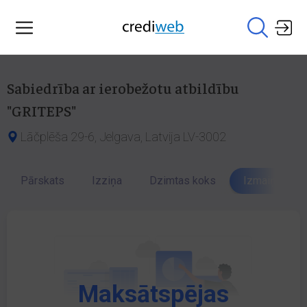
Sabiedrība ar ierobežotu atbildību
"GRITEPS"
Lāčplēša 29-6, Jelgava, Latvija LV-3002
Pārskats
Izziņa
Dzimtas koks
Izmaiņu vēst
Maksātspējas