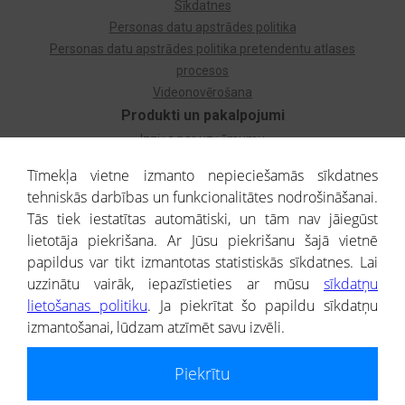
Sīkdatnes
Personas datu apstrādes politika
Personas datu apstrādes politika pretendentu atlases
procesos
Videonovērošana
Produkti un pakalpojumi
Izziņa par uzņēmumu
Izziņa par privātpersonu
Tīmekļa vietne izmanto nepieciešamās sīkdatnes
Dzimtas koks
tehniskās darbības un funkcionalitātes nodrošināšanai.
Uzņēmumu atlase
Tās tiek iestatītas automātiski, un tām nav jāiegūst
Monitorings
lietotāja piekrišana. Ar Jūsu piekrišanu šajā vietnē
Kredītizziņa par ārvalstu uzņēmumiem
papildus var tikt izmantotas statistiskās sīkdatnes. Lai
uzzinātu vairāk, iepazīstieties ar mūsu
sīkdatņu
® CREDITREFORM Latvija
lietošanas politiku
. Ja piekrītat šo papildu sīkdatņu
SIA
izmantošanai, lūdzam atzīmēt savu izvēli.
People illustrations by Storyset
Piekrītu
Informāciju no Uzņēmumu reģistra nodrošina SIA CREDITREFORM Latvija.
Portāla ietvaros saņemtajai informācijai ir uzziņas raksturs, un tai nav