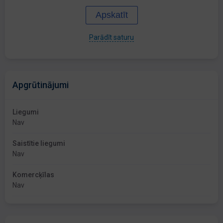
Apskatīt
Parādīt saturu
Apgrūtinājumi
Liegumi
Nav
Saistītie liegumi
Nav
Komercķīlas
Nav