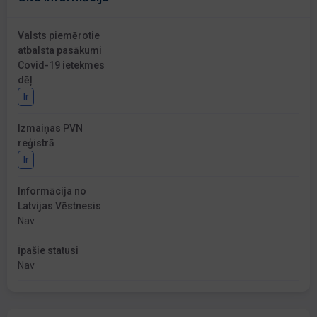
Valsts piemērotie
atbalsta pasākumi
Covid-19 ietekmes
dēļ
Ir
Izmaiņas PVN
reģistrā
Ir
Informācija no
Latvijas Vēstnesis
Nav
Īpašie statusi
Nav