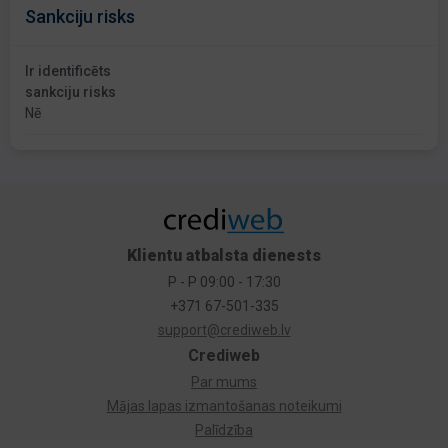
Sankciju risks
Ir identificēts
sankciju risks
Nē
Klientu atbalsta dienests
P - P 09:00 - 17:30
+371 67-501-335
support@crediweb.lv
Crediweb
Par mums
Mājas lapas izmantošanas noteikumi
Palīdzība