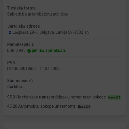
Tiesiskā forma
Sabiedrība ar ierobežotu atbildību
Juridiskā adrese
Lāčplēša 29-6, Jelgava, Latvija LV-3002
Pamatkapitāls
EUR 2 845,
pilnībā apmaksāts
PVN
LV43603018851 , 11.04.2003
Saimnieciskā
darbība
95.31 Mehānisko transportlīdzekļu remonts un apkope
Nace 2.1
45.20 Automobiļu apkope un remonts
Nace 2.0