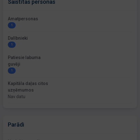
Saistītas personas
Amatpersonas
1
Dalībnieki
1
Patiesie labuma
guvēji
1
Kapitāla daļas citos
uzņēmumos
Nav datu
Parādi