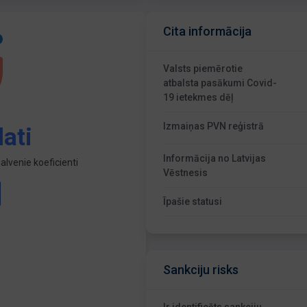
Cita informācija
Valsts piemērotie
atbalsta pasākumi Covid-
19 ietekmes dēļ
Izmaiņas PVN reģistrā
ati
Informācija no Latvijas
lvenie koeficienti
Vēstnesis
Īpašie statusi
Sankciju risks