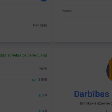
Inkasso
Nav datu
atīt iepriekšējos periodus
2025
3 840
EUR
Darbības 
0
EUR
Būtiskākie uzņēmējd
0
EUR