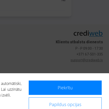
Nē
Klientu atbalsta dienests
P - P 09:00 - 17:30
+371 67-501-335
support@crediweb.lv
s
 automātiski,
Piekrītu
 Lai uzzinātu
izvēli.
Papildus opcijas
ietotājs, izmantojot portālā saņemto informāciju, ir atbildīgs par fizisko