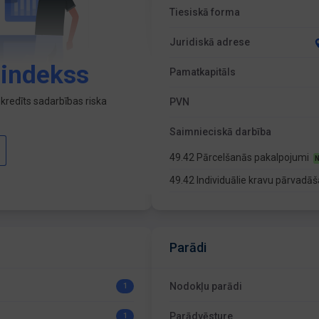
Tiesiskā forma
Juridiskā adrese
 indekss
Pamatkapitāls
kredīts sadarbības riska
PVN
Saimnieciskā darbība
49.42 Pārcelšanās pakalpojumi
N
49.42 Individuālie kravu pārvad
Parādi
Nodokļu parādi
1
Parādvēsture
1