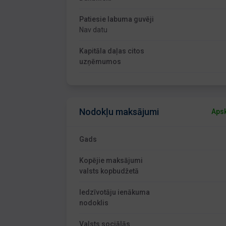
Patiesie labuma guvēji
Nav datu
Kapitāla daļas citos
uzņēmumos
Nodokļu maksājumi
Apsk
Gads
Kopējie maksājumi
valsts kopbudžetā
Iedzīvotāju ienākuma
nodoklis
Valsts sociālās