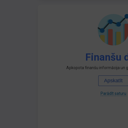
Finanšu d
Apkopota finanšu informācija un ga
Apskatīt
Parādīt saturu