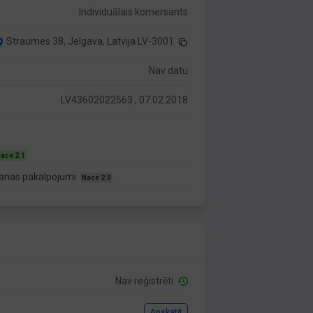
Individuālais komersants
Straumes 38, Jelgava, Latvija LV-3001
Nav datu
LV43602022563 , 07.02.2018
ace 2.1
āšanas pakalpojumi
Nace 2.0
Nav reģistrēti
Apskatīt