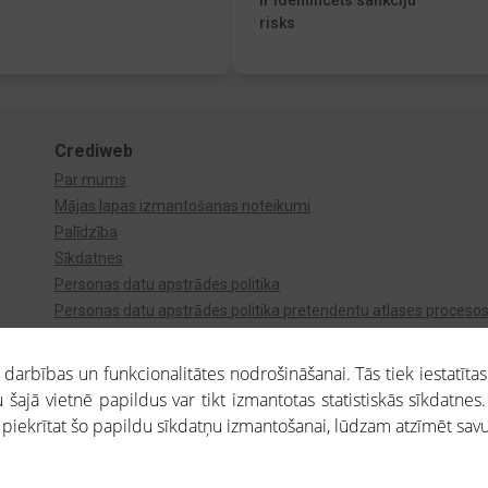
Ir identificēts sankciju
risks
Crediweb
Par mums
Mājas lapas izmantošanas noteikumi
Palīdzība
Sīkdatnes
Personas datu apstrādes politika
Personas datu apstrādes politika pretendentu atlases proceso
Videonovērošana
arbības un funkcionalitātes nodrošināšanai. Tās tiek iestatītas
 šajā vietnē papildus var tikt izmantotas statistiskās sīkdatnes.
a piekrītat šo papildu sīkdatņu izmantošanai, lūdzam atzīmēt savu 
aros saņemtajai informācijai ir uzziņas raksturs, un tai nav juridiska spēka. Portāla l