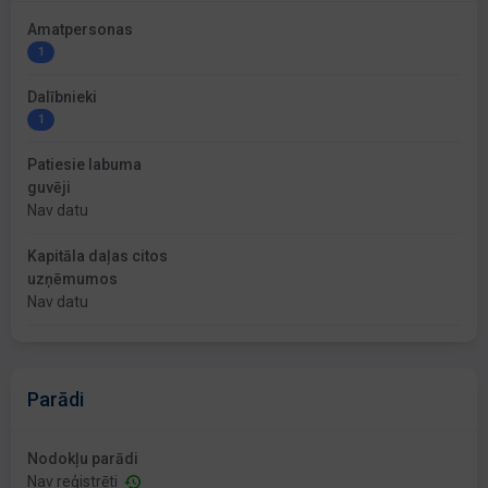
Amatpersonas
1
Dalībnieki
1
Patiesie labuma
guvēji
Nav datu
Kapitāla daļas citos
uzņēmumos
Nav datu
Parādi
Nodokļu parādi
Nav reģistrēti