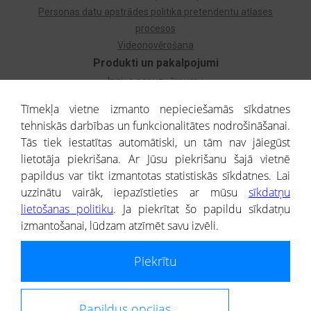
Personas datu apstrādes politika pretendentu atlases
procesos
Videonovērošana
Produkti un pakalpojumi
Izziņa par uzņēmumu
Izziņa par privātpersonu
Tīmekļa vietne izmanto nepieciešamās sīkdatnes
Dzimtas koks
tehniskās darbības un funkcionalitātes nodrošināšanai.
Uzņēmumu atlase
Tās tiek iestatītas automātiski, un tām nav jāiegūst
Monitorings
lietotāja piekrišana. Ar Jūsu piekrišanu šajā vietnē
Kredītizziņa par ārvalstu uzņēmumiem
papildus var tikt izmantotas statistiskās sīkdatnes. Lai
uzzinātu vairāk, iepazīstieties ar mūsu
sīkdatņu
® CREDITREFORM Latvija
lietošanas politiku
. Ja piekrītat šo papildu sīkdatņu
SIA
izmantošanai, lūdzam atzīmēt savu izvēli.
People illustrations by Storyset
Piekrītu
Informāciju no Uzņēmumu reģistra nodrošina SIA CREDITREFORM Latvija.
Portāla ietvaros saņemtajai informācijai ir uzziņas raksturs, un tai nav
juridiska spēka. Portāla lietotājs, izmantojot portālā saņemto informāciju, ir
atbildīgs par fizisko personu datu aizsardzības tiesiskā regulējuma, kā arī
Papildus opcijas