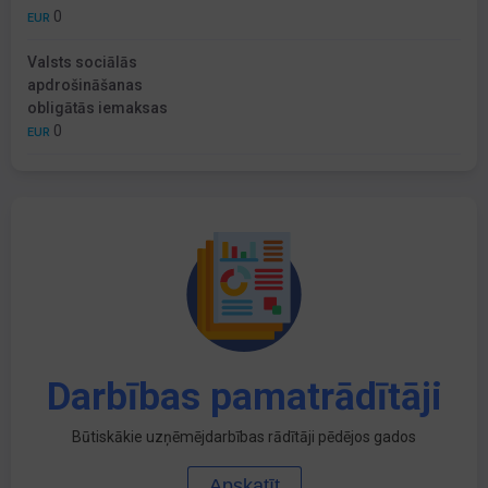
0
EUR
Valsts sociālās
apdrošināšanas
obligātās iemaksas
0
EUR
Darbības pamatrādītāji
Būtiskākie uzņēmējdarbības rādītāji pēdējos gados
Apskatīt