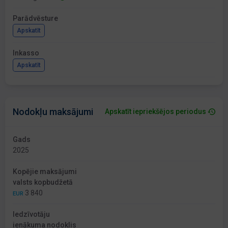
Parādvēsture
Apskatīt
Inkasso
Apskatīt
Nodokļu maksājumi
Apskatīt iepriekšējos periodus
Gads
2025
Kopējie maksājumi
valsts kopbudžetā
3 840
EUR
Iedzīvotāju
ienākuma nodoklis