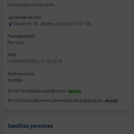
Individuālais komersants
Juridiskā adrese
Straumes 38, Jelgava, Latvija LV-3001
Pamatkapitāls
Nav datu
PVN
LV43602022563 , 07.02.2018
Saimnieciskā
darbība
49.42 Pārcelšanās pakalpojumi
Nace 2.1
49.42 Individuālie kravu pārvadāšanas pakalpojumi
Nace 2.0
Saistītas personas