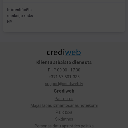
Ir identificēts
sankciju risks
Nē
Klientu atbalsta dienests
P - P 09:00 - 17:30
+371 67-501-335
support@crediweb.lv
Crediweb
Par mums
Mājas lapas izmantošanas noteikumi
Palīdzība
Sīkdatnes
Personas datu apstrādes politika