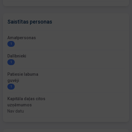
Saistītas personas
Amatpersonas
1
Dalībnieki
1
Patiesie labuma
guvēji
1
Kapitāla daļas citos
uzņēmumos
Nav datu