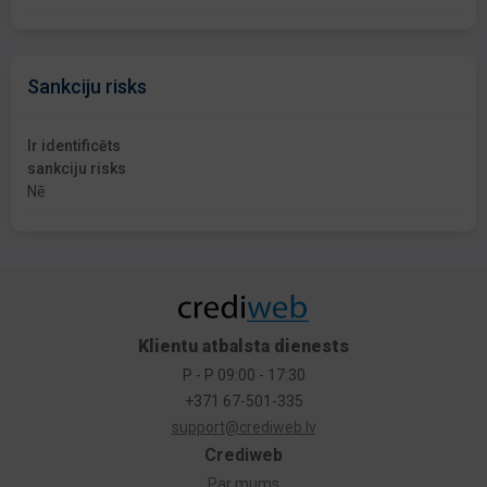
Sankciju risks
Ir identificēts
sankciju risks
Nē
Klientu atbalsta dienests
P - P 09:00 - 17:30
+371 67-501-335
support@crediweb.lv
Crediweb
Par mums