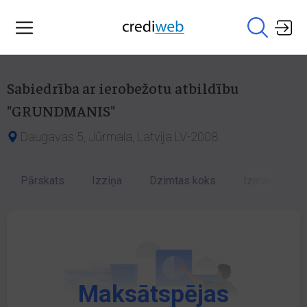
Sabiedrība ar ierobežotu atbildību
"GRUNDMANIS"
Daugavas 5, Jūrmala, Latvija LV-2008
Pārskats
Izziņa
Dzimtas koks
Izmaiņu vēst
Maksātspējas