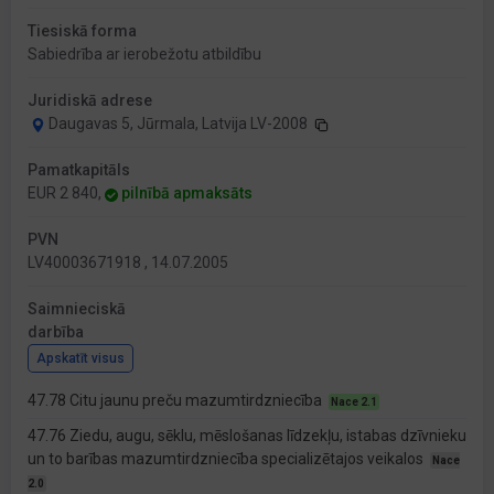
Tiesiskā forma
Sabiedrība ar ierobežotu atbildību
Juridiskā adrese
Daugavas 5, Jūrmala, Latvija LV-2008
Pamatkapitāls
EUR 2 840,
pilnībā apmaksāts
PVN
LV40003671918 , 14.07.2005
Saimnieciskā
darbība
Apskatīt visus
47.78 Citu jaunu preču mazumtirdzniecība
Nace 2.1
47.76 Ziedu, augu, sēklu, mēslošanas līdzekļu, istabas dzīvnieku
un to barības mazumtirdzniecība specializētajos veikalos
Nace
2.0